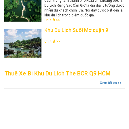
Cách trung tâm thành phố HCM chỉ khoảng 50km,
Du Lịch Rừng Sác Cần Giờ là địa địa lý tưởng được
nhiều du khách chọn lựa. Nơi đây được biết đến là
khu du lịch trọng điểm quốc gia.
Chi tiết >>
Khu Du Lịch Suối Mơ quận 9
Chi tiết >>
Thuê Xe Đi Khu Du Lịch The BCR Q9 HCM
Xem tất cả >>