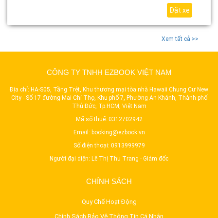
Đặt xe
Xem tất cả >>
CÔNG TY TNHH EZBOOK VIỆT NAM
Địa chỉ: HA-S05, Tầng Trệt, Khu thương mại tòa nhà Hawaii Chung Cư New
City - Số 17 đường Mai Chí Thọ, Khu phố 7, Phường An Khánh, Thành phố
Thủ Đức, Tp.HCM, Việt Nam
Mã số thuế: 0312702942
Email:
booking@ezbook.vn
Số điện thoại:
0913999979
Người đại diện: Lê Thị Thu Trang - Giám đốc
CHÍNH SÁCH
Quy Chế Hoạt Động
Chính Sách Bảo Vệ Thông Tin Cá Nhân