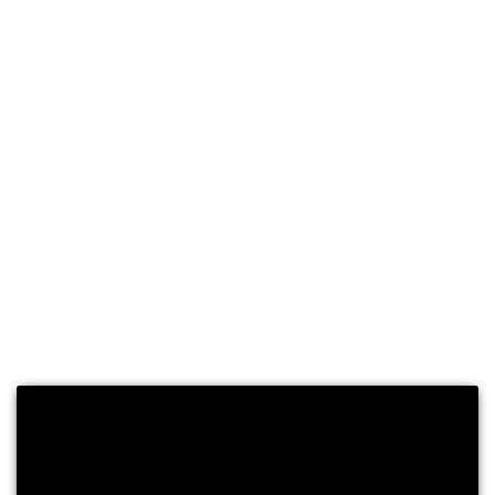
Đặt xe