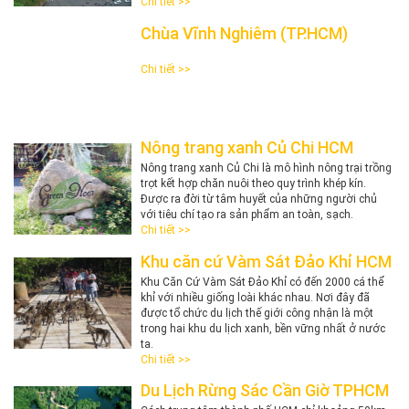
Chi tiết >>
Chùa Vĩnh Nghiêm (TP.HCM)
Chi tiết >>
Nông trang xanh Củ Chi HCM
​Nông trang xanh Củ Chi là mô hình nông trại trồng
trọt kết hợp chăn nuôi theo quy trình khép kín.
Được ra đời từ tâm huyết của những người chủ
với tiêu chí tạo ra sản phẩm an toàn, sạch.
Chi tiết >>
Khu căn cứ Vàm Sát Đảo Khỉ HCM
Khu Căn Cứ Vàm Sát Đảo Khỉ có đến 2000 cá thể
khỉ với nhiều giống loài khác nhau. Nơi đây đã
được tổ chức du lịch thế giới công nhận là một
trong hai khu du lịch xanh, bền vững nhất ở nước
ta.
Chi tiết >>
Du Lịch Rừng Sác Cần Giờ TPHCM