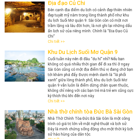
Địa đạo Củ Chi
Bên cạnh địa điểm du lịch có cảnh đẹp thiên nhiên
đẹp tuyệt mỹ nằm trong lòng thành phố như khu
du lịch Suối Mơ quận 9. Sài Gòn còn có một nơi
trầm lặng và lâu đời hơn, là nơi ghi lại những dấu
ấn lịch sử của riêng mình. Chính là “Địa Đạo Củ
Chi”
Chi tiết >>
Khu Du Lịch Suối Mơ Quận 9
Cuối tuần này nên đi đâu “du hí” nhỉ? Nếu bạn
không có quá nhiều thời gian để đi xa thì ở ngay
Sài Gòn cũng có một địa điểm thú vị đang chờ bạn
tới khám phá đấy. Được mệnh danh là “lá phổi
xanh” giữa lòng thành phố, khu du lịch Suối Mơ
quận 9 vẫn luôn là điểm dừng chân quen thuộc,
không chỉ riêng với các bạn trẻ mà trẻ em cũng cực
kỳ thích thú khi đến nơi này.
Chi tiết >>
Nhà thờ chính tòa Đức Bà Sài Gòn
​Nhà Thờ Chính Tòa Đức Bà Sài Gòn là một công
trình có giá trị lớn về mặt nghệ thuật và lịch sử.
Đây là minh chứng sống động cho một thời kỳ lịch
sử hào hùng của dân tộc.