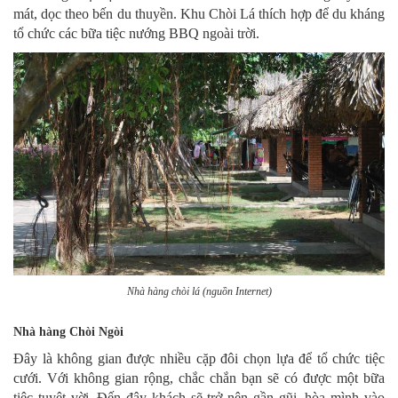
mát, dọc theo bến du thuyền. Khu Chòi Lá thích hợp để du kháng
tổ chức các bữa tiệc nướng BBQ ngoài trời.
Nhà hàng chòi lá (nguồn Internet)
Nhà hàng Chòi Ngòi
Đây là không gian được nhiều cặp đôi chọn lựa để tổ chức tiệc
cưới. Với không gian rộng, chắc chắn bạn sẽ có được một bữa
tiệc tuyệt vời. Đến đây khách sẽ trở nên gần gũi, hòa mình vào