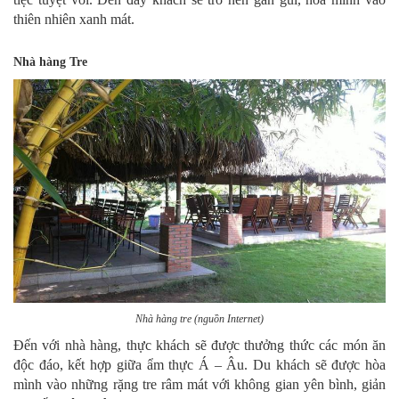
thiên nhiên xanh mát.
Nhà hàng Tre
Nhà hàng tre (nguồn Internet)
Đến với nhà hàng, thực khách sẽ được thưởng thức các món ăn
độc đáo, kết hợp giữa ẩm thực Á – Âu. Du khách sẽ được hòa
mình vào những rặng tre râm mát với không gian yên bình, giản