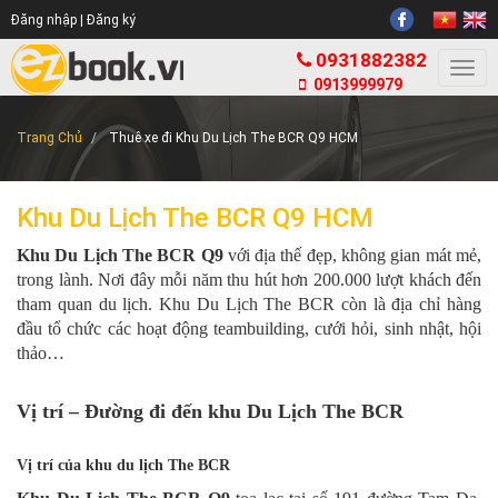
Đăng nhập |
Đăng ký
0931882382
Togg
0913999979
navi
Trang Chủ
Thuê xe đi Khu Du Lịch The BCR Q9 HCM
Khu Du Lịch The BCR Q9 HCM
Khu Du Lịch The BCR Q9
với địa thế đẹp, không gian mát mẻ,
trong lành. Nơi đây mỗi năm thu hút hơn 200.000 lượt khách đến
tham quan du lịch. Khu Du Lịch The BCR còn là địa chỉ hàng
đầu tổ chức các hoạt động teambuilding, cưới hỏi, sinh nhật, hội
thảo…
Vị trí – Đường đi đến khu Du Lịch The BCR
Vị trí của khu du lịch The BCR