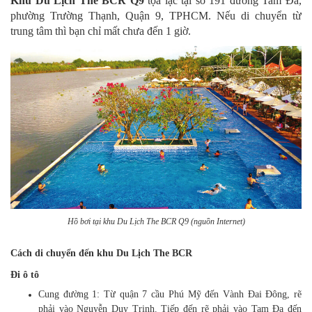
Khu Du Lịch The BCR Q9
tọa lạc tại số 191 đường Tam Đa,
phường Trường Thạnh, Quận 9, TPHCM. Nếu di chuyển từ
trung tâm thì bạn chỉ mất chưa đến 1 giờ.
Hồ bơi tại khu Du Lịch The BCR Q9 (nguồn Internet)
Cách di chuyển đến khu Du Lịch The BCR
Đi ô tô
Cung đường 1: Từ quận 7 cầu Phú Mỹ đến Vành Đai Đông, rẽ
phải vào Nguyễn Duy Trinh. Tiếp đến rẽ phải vào Tam Đa đến