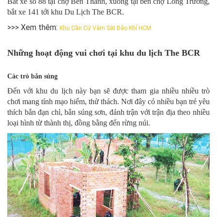
Bắt xe số 88 tại chợ Bến Thành, xuống tại bến chợ Long Trường,
bắt xe 141 tới khu Du Lịch The BCR.
>>> Xem thêm:
Khu Căn Cứ Vàm Sát Đảo Khỉ HCM
Những hoạt động vui chơi tại khu du lịch The BCR
Các trò bắn súng
Đến với khu du lịch này bạn sẽ được tham gia nhiều nhiều trò
chơi mang tính mạo hiểm, thử thách. Nơi đây có nhiều bạn trẻ yêu
thích bắn đạn chì, bắn súng sơn, đánh trận với trận địa theo nhiều
loại hình từ thành thị, đồng bằng đến rừng núi.