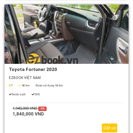
Toyota Fortuner 2020
EZBOOK VIỆT NAM
7
60 km
Được sử dụng:
66 km
Nước suối
DVD
1,940,000 VND
-6%
1,840,000 VND
Đặt xe