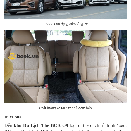
Ezbook đa dạng các dòng xe
Chất lượng xe tại Ezbook đảm bảo
Đi xe bus
Đến
khu Du Lịch The BCR Q9
bạn đi theo lịch trình như sau: