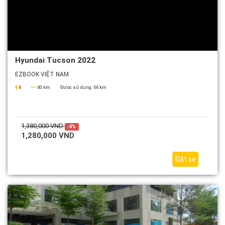
Hyundai Tucson 2022
EZBOOK VIỆT NAM
4
60 km
Được sử dụng:
66 km
1,380,000 VND
-8%
1,280,000 VND
Đặt xe