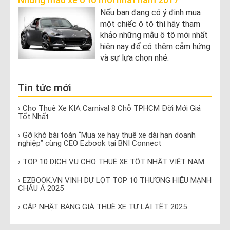
Nếu bạn đang có ý định mua
một chiếc ô tô thì hãy tham
khảo những mẫu ô tô mới nhất
hiện nay để có thêm cảm hứng
và sự lựa chọn nhé.
Tin tức mới
› Cho Thuê Xe KIA Carnival 8 Chỗ TPHCM Đời Mới Giá
Tốt Nhất
› Gỡ khó bài toán “Mua xe hay thuê xe dài hạn doanh
nghiệp” cùng CEO Ezbook tại BNI Connect
› TOP 10 DỊCH VỤ CHO THUÊ XE TỐT NHẤT VIỆT NAM
› EZBOOK.VN VINH DỰ LỌT TOP 10 THƯƠNG HIỆU MẠNH
CHÂU Á 2025
› CẬP NHẬT BẢNG GIÁ THUÊ XE TỰ LÁI TẾT 2025