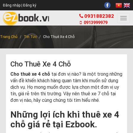
Đăng nhập |
Đăng ký
0931882382
Togg
0913999979
navi
Trang Chủ
Tin Tức
Cho Thuê Xe 4 Chỗ
Cho Thuê Xe 4 Chỗ
Cho thuê xe 4 chỗ
tại đơn vị nào? là một trong những
vấn đề khiến khách hàng quan tâm khi muốn sử dụng
dịch vụ. Họ mong muốn được lựa chọn một đơn vị uy
tín, giá rẻ trên thị trường. Vậy nên thuê xe 7 chỗ tại
đơn vị nào, hãy cùng chúng tôi tìm hiểu nhé.
Những lợi ích khi thuê xe 4
chỗ giá rẻ tại Ezbook.