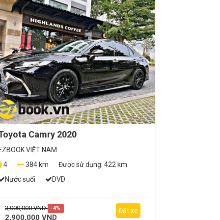
Toyota Camry 2020
EZBOOK VIỆT NAM
4
384 km
Được sử dụng:
422 km
Nước suối
DVD
3,000,000 VND
-4%
Đặt xe
2,900,000 VND