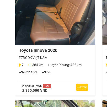
Toyota Innova 2020
EZBOOK VIỆT NAM
7
384 km
Được sử dụng:
422 km
Nước suối
DVD
2,420,000 VND
-5%
Đặt xe
2,320,000 VND