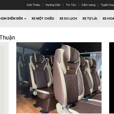
Giới Thiệu
Hướng Dẫn
Tin Tức
Cẩm nang
Tuyển Dụ
HỌN ĐIỂM ĐẾN
XE MỘT CHIỀU
XE DU LỊCH
XE TỰ LÁI
XE HO
 Thuận