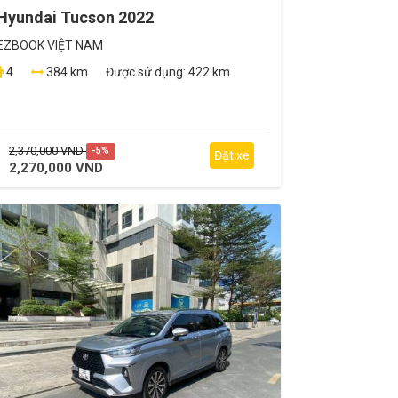
Hyundai Tucson 2022
EZBOOK VIỆT NAM
4
384 km
Được sử dụng:
422 km
2,370,000 VND
-5%
Đặt xe
2,270,000 VND