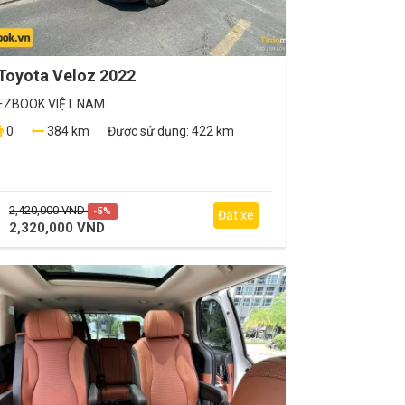
Toyota Veloz 2022
EZBOOK VIỆT NAM
0
384 km
Được sử dụng:
422 km
2,420,000 VND
-5%
Đặt xe
2,320,000 VND