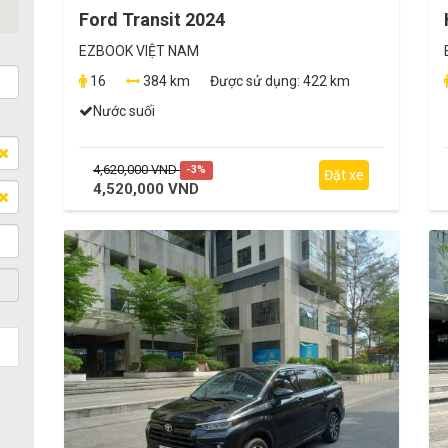
Ford Transit 2024
EZBOOK VIỆT NAM
16
384 km
Được sử dụng:
422 km
Nước suối
4,620,000 VND
-3%
Đặt xe
4,520,000 VND