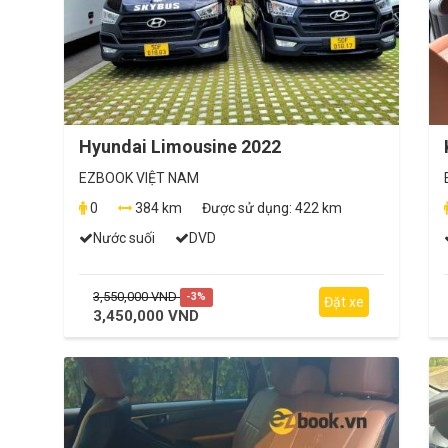
Hyundai Limousine 2022
EZBOOK VIỆT NAM
0
384 km
Được sử dụng:
422 km
Nước suối
DVD
3,550,000 VND
-3%
Đặt xe
3,450,000 VND