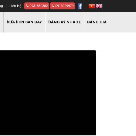
ng
Liên Hệ
0931882382
0913999979
A
ĐƯA ĐÓN SÂN BAY
ĐĂNG KÝ NHÀ XE
BẢNG GIÁ