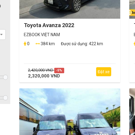
9
Toyota Avanza 2022
EZBOOK VIỆT NAM
0
384 km
Được sử dụng:
422 km
2,420,000 VND
-5%
Đặt xe
2,320,000 VND