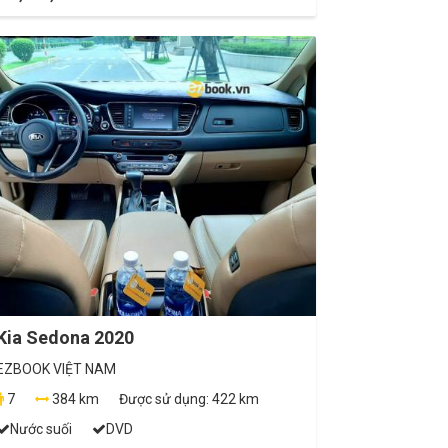
Kia Sedona 2020
EZBOOK VIỆT NAM
7
384 km
Được sử dụng:
422 km
Nước suối
DVD