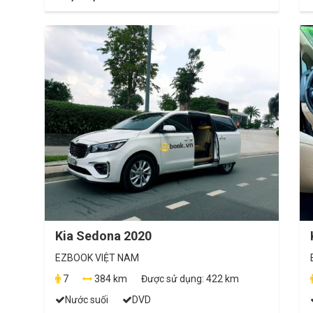
Kia Sedona 2020
EZBOOK VIỆT NAM
7
384 km
Được sử dụng:
422 km
Nước suối
DVD