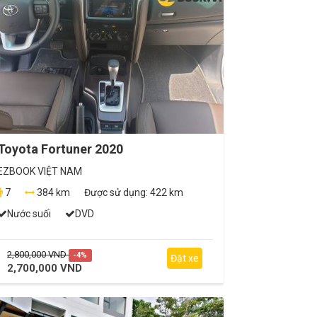
Toyota Fortuner 2020
EZBOOK VIỆT NAM
7
384 km
Được sử dụng:
422 km
Nước suối
DVD
2,800,000 VND
-4%
Đặt xe
2,700,000 VND