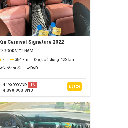
Kia Carnival Signature 2022
EZBOOK VIỆT NAM
7
384 km
Được sử dụng:
422 km
Nước suối
DVD
4,190,000 VND
-3%
Đặt xe
4,090,000 VND