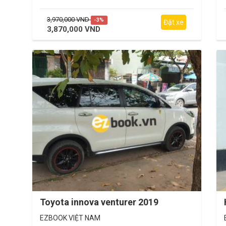
3,970,000 VND
-3%
Đặt xe
3,870,000 VND
Toyota innova venturer 2019
EZBOOK VIỆT NAM