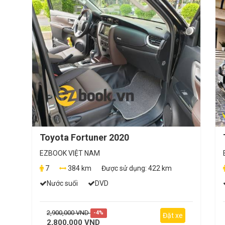
Toyota Fortuner 2020
EZBOOK VIỆT NAM
7
384 km
Được sử dụng:
422 km
Nước suối
DVD
2,900,000 VND
-4%
Đặt xe
2,800,000 VND