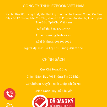
CÔNG TY TNHH EZBOOK VIỆT NAM
Địa chỉ: HA-S05, Tầng Trệt, Khu thương mại tòa nhà Hawaii Chung Cư New
City - Số 17 đường Mai Chí Thọ, Khu phố 7, Phường An Khánh, Thành phố
Thủ Đức, Tp.HCM, Việt Nam
Mã số thuế: 0312702942
Email:
booking@ezbook.vn
Số điện thoại:
0913999979
Người đại diện: Lê Thị Thu Trang - Giám đốc
CHÍNH SÁCH
Quy Chế Hoạt Động
Chính Sách Bảo Vệ Thông Tin Cá Nhân
Cơ Chế Giải Quyết Tranh Chấp, Khiếu Nại
Chính Sách Hủy Đổi Chuyến