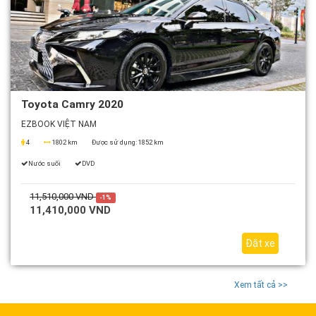
Toyota Camry 2020
EZBOOK VIỆT NAM
4
1802 km
Được sử dụng:
1852 km
Nước suối
DVD
11,510,000 VND
-1%
11,410,000 VND
Đặt xe
Xem tất cả >>