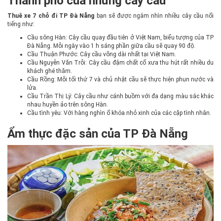
Thành phố của những cây cầu
Thuê xe 7 chỗ đi TP Đà Nẵng
bạn sẽ được ngắm nhìn nhiều cây cầu nổi
tiếng như:
Cầu sông Hàn: Cây cầu quay đầu tiên ở Việt Nam, biểu tượng của TP
Đà Nẵng. Mỗi ngày vào 1 h sáng phần giữa cầu sẽ quay 90 độ.
Cầu Thuận Phước: Cây cầu võng dài nhất tại Việt Nam.
Cầu Nguyễn Văn Trỗi: Cây cầu đậm chất cổ xưa thu hút rất nhiều du
khách ghé thăm.
Cầu Rồng: Mỗi tối thứ 7 và chủ nhật cầu sẽ thực hiện phun nước và
lửa.
Cầu Trần Thị Lý: Cây cầu như cánh buồm với đa dạng màu sắc khác
nhau huyền ảo trên sông Hàn.
Cầu tình yêu: Với hàng nghìn ổ khóa nhỏ xinh của các cặp tình nhân.
Ẩm thực đặc sản của TP Đà Nẵng