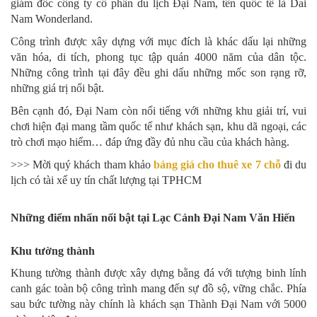
giám đốc công ty cổ phần du lịch Đại Nam, tên quốc tế là Dai
Nam Wonderland.
Công trình được xây dựng với mục đích là khác dấu lại những
văn hóa, di tích, phong tục tập quán 4000 năm của dân tộc.
Những công trình tại đây đều ghi dấu những mốc son rạng rỡ,
những giá trị nổi bật.
Bên cạnh đó, Đại Nam còn nổi tiếng với những khu giải trí, vui
chơi hiện đại mang tầm quốc tế như khách sạn, khu dã ngoại, các
trò chơi mạo hiểm… đáp ứng đầy đủ nhu cầu của khách hàng.
>>> Mời quý khách tham khảo
bảng giá cho thuê xe 7 chỗ
đi du
lịch có tài xế uy tín chất lượng tại TPHCM
Những điểm nhấn nổi bật tại Lạc Cảnh Đại Nam Văn Hiến
Khu tường thành
Khung tường thành được xây dựng bằng đá với tượng binh lính
canh gác toàn bộ công trình mang đến sự đồ sộ, vững chắc. Phía
sau bức tường này chính là khách sạn Thành Đại Nam với 5000