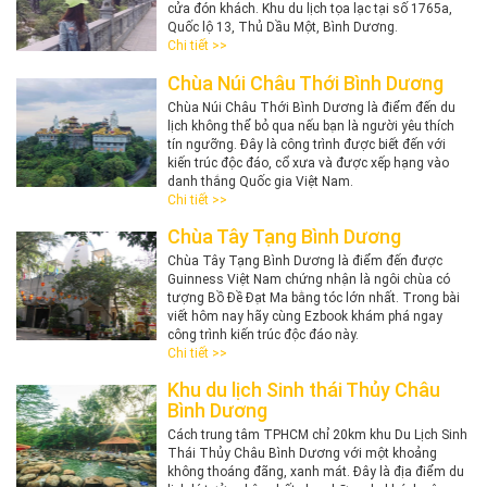
cửa đón khách. Khu du lịch tọa lạc tại số 1765a,
Quốc lộ 13, Thủ Dầu Một, Bình Dương.
Chi tiết >>
Chùa Núi Châu Thới Bình Dương
Chùa Núi Châu Thới Bình Dương là điểm đến du
lịch không thể bỏ qua nếu bạn là người yêu thích
tín ngưỡng. Đây là công trình được biết đến với
kiến trúc độc đáo, cổ xưa và được xếp hạng vào
danh thắng Quốc gia Việt Nam.
Chi tiết >>
Chùa Tây Tạng Bình Dương
Chùa Tây Tạng Bình Dương là điểm đến được
Guinness Việt Nam chứng nhận là ngôi chùa có
tượng Bồ Đề Đạt Ma bằng tóc lớn nhất. Trong bài
viết hôm nay hãy cùng Ezbook khám phá ngay
công trình kiến trúc độc đáo này.
Chi tiết >>
Khu du lịch Sinh thái Thủy Châu
Bình Dương
Cách trung tâm TPHCM chỉ 20km khu Du Lịch Sinh
Thái Thủy Châu Bình Dương với một khoảng
không thoáng đãng, xanh mát. Đây là địa điểm du