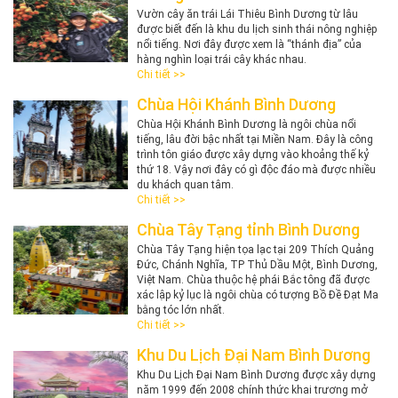
​Vườn cây ăn trái Lái Thiêu Bình Dương từ lâu
được biết đến là khu du lịch sinh thái nông nghiệp
nổi tiếng. Nơi đây được xem là “thánh địa” của
hàng nghìn loại trái cây khác nhau.
Chi tiết >>
Chùa Hội Khánh Bình Dương
Chùa Hội Khánh Bình Dương là ngôi chùa nổi
tiếng, lâu đời bậc nhất tại Miền Nam. Đây là công
trình tôn giáo được xây dựng vào khoảng thế kỷ
thứ 18. Vậy nơi đây có gì độc đáo mà được nhiều
du khách quan tâm.
Chi tiết >>
Chùa Tây Tạng tỉnh Bình Dương
​Chùa Tây Tạng hiện tọa lạc tại 209 Thích Quảng
Đức, Chánh Nghĩa, TP Thủ Dầu Một, Bình Dương,
Việt Nam. Chùa thuộc hệ phái Bắc tông đã được
xác lập kỷ lục là ngôi chùa có tượng Bồ Đề Đạt Ma
bằng tóc lớn nhất.
Chi tiết >>
Khu Du Lịch Đại Nam Bình Dương
Khu Du Lịch Đại Nam Bình Dương được xây dựng
năm 1999 đến 2008 chính thức khai trương mở