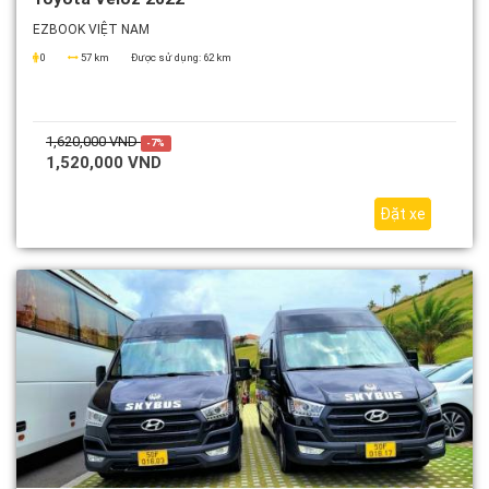
EZBOOK VIỆT NAM
0
57 km
Được sử dụng:
62 km
1,620,000 VND
-7%
1,520,000 VND
Đặt xe