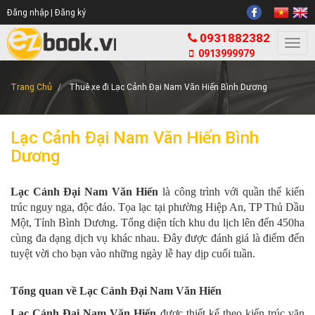
Đăng nhập |
Đăng ký
0931882382
Togg
0913999979
navi
Trang Chủ
Thuê xe đi Lạc Cảnh Đại Nam Văn Hiến Bình Dương
Lạc Cảnh Đại Nam Văn Hiến Bình
Dương
Lạc Cảnh Đại Nam Văn Hiến
là công trình với quần thể kiến
trúc nguy nga, độc đáo. Tọa lạc tại phường Hiệp An, TP Thủ Dầu
Một, Tỉnh Bình Dương. Tổng diện tích khu du lịch lên đến 450ha
cùng đa dạng dịch vụ khác nhau. Đây được đánh giá là điểm đến
tuyệt vời cho bạn vào những ngày lễ hay dịp cuối tuần.
Tổng quan về Lạc Cảnh Đại Nam Văn Hiến
Lạc Cảnh Đại Nam Văn Hiến
được thiết kế theo kiến trúc văn