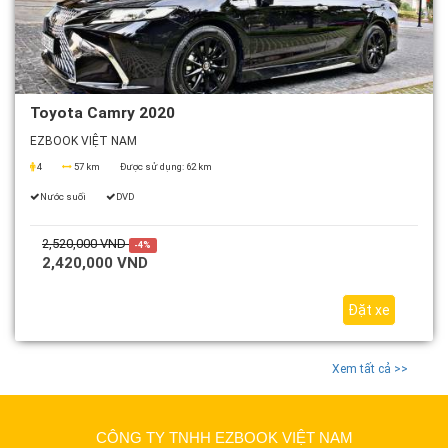
Toyota Camry 2020
EZBOOK VIỆT NAM
4
57 km
Được sử dụng:
62 km
Nước suối
DVD
2,520,000 VND
-4%
2,420,000 VND
Đặt xe
Xem tất cả >>
CÔNG TY TNHH EZBOOK VIỆT NAM