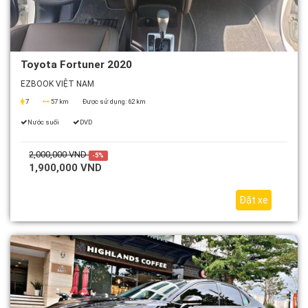
Toyota Fortuner 2020
EZBOOK VIỆT NAM
7
57 km
Được sử dụng:
62 km
Nước suối
DVD
2,000,000 VND
-5%
1,900,000 VND
Đặt xe