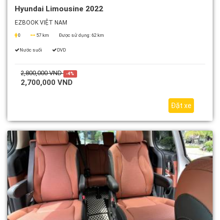
Hyundai Limousine 2022
EZBOOK VIỆT NAM
0
57 km
Được sử dụng:
62 km
Nước suối
DVD
2,800,000 VND
-4%
2,700,000 VND
Đặt xe