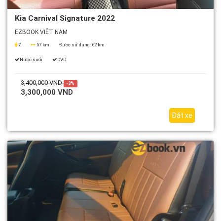
Kia Carnival Signature 2022
EZBOOK VIỆT NAM
7
57 km
Được sử dụng:
62 km
Nước suối
DVD
3,400,000 VND
-3%
3,300,000 VND
Đặt xe