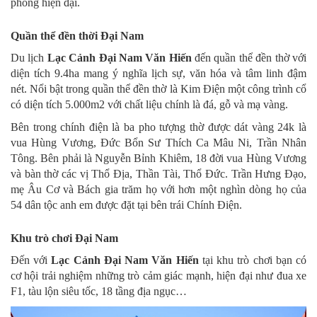
phòng hiện đại.
Quần thể đền thời Đại Nam
Du lịch
Lạc Cảnh Đại Nam Văn Hiến
đến quần thể đền thờ với
diện tích 9.4ha mang ý nghĩa lịch sự, văn hóa và tâm linh đậm
nét. Nổi bật trong quần thể đền thờ là Kim Điện một công trình cổ
có diện tích 5.000m2 với chất liệu chính là đá, gỗ và mạ vàng.
Bên trong chính điện là ba pho tượng thờ được dát vàng 24k là
vua Hùng Vương, Đức Bổn Sư Thích Ca Mâu Ni, Trần Nhân
Tông. Bên phải là Nguyễn Bỉnh Khiêm, 18 đời vua Hùng Vương
và bàn thờ các vị Thổ Địa, Thần Tài, Thổ Đức. Trần Hưng Đạo,
mẹ Âu Cơ và Bách gia trăm họ với hơn một nghìn dòng họ của
54 dân tộc anh em được đặt tại bên trái Chính Điện.
Khu trò chơi Đại Nam
Đến với
Lạc Cảnh Đại Nam Văn Hiến
tại khu trò chơi bạn có
cơ hội trải nghiệm những trò cảm giác mạnh, hiện đại như đua xe
F1, tàu lộn siêu tốc, 18 tầng địa ngục…