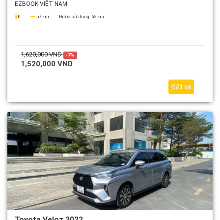
EZBOOK VIỆT NAM
0
57 km
Được sử dụng:
62 km
1,620,000 VND
-7%
1,520,000 VND
Đặt xe
Toyota Veloz 2022