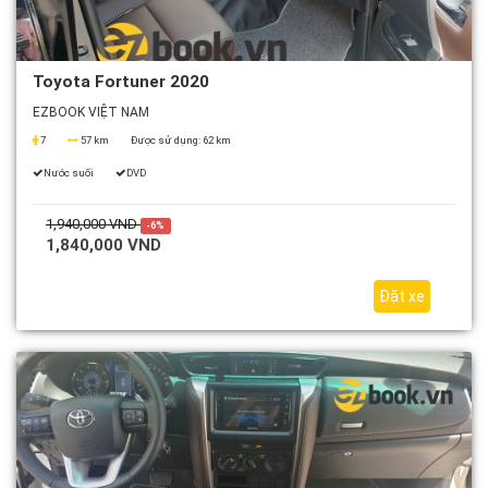
Toyota Fortuner 2020
EZBOOK VIỆT NAM
7
57 km
Được sử dụng:
62 km
Nước suối
DVD
1,940,000 VND
-6%
1,840,000 VND
Đặt xe