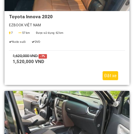
Toyota Innova 2020
EZBOOK VIỆT NAM
7
57 km
Được sử dụng:
62 km
Nước suối
DVD
1,620,000 VND
-7%
1,520,000 VND
Đặt xe