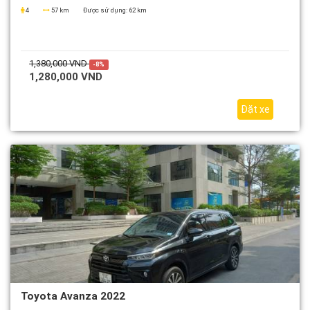
4
57 km
Được sử dụng:
62 km
1,380,000 VND
-8%
1,280,000 VND
Đặt xe
Toyota Avanza 2022