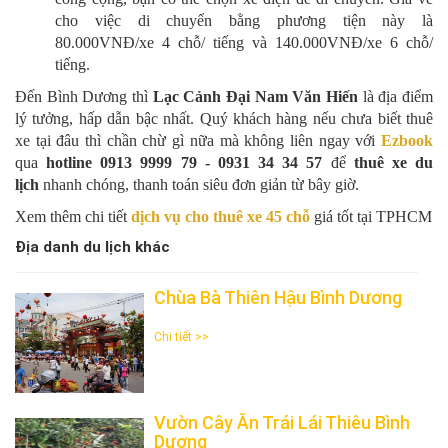
cho việc di chuyển bằng phương tiện này là
80.000VNĐ/xe 4 chỗ/ tiếng và 140.000VNĐ/xe 6 chỗ/
tiếng.
Đến Bình Dương thì
Lạc Cảnh Đại Nam Văn Hiến
là địa điểm
lý tưởng, hấp dẫn bậc nhất. Quý khách hàng nếu chưa biết thuê
xe tại đâu thì chần chừ gì nữa mà không liên ngay với
Ezbook
qua
hotline 0913 9999 79 - 0931 34 34 57
để
thuê xe du
lịch
nhanh chóng, thanh toán siêu đơn giản từ bây giờ.
Xem thêm chi tiết
dịch vụ cho thuê xe 45 chỗ
giá tốt tại TPHCM
Địa danh du lịch khác
Chùa Bà Thiên Hậu Bình Dương
Chi tiết >>
Vườn Cây Ăn Trái Lái Thiêu Bình
Dương