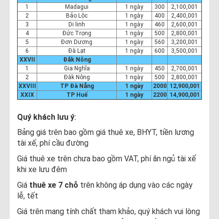
1
Madagui
1 ngày
300
2,100,001
2
Bảo Lộc
1 ngày
400
2,400,001
3
Di linh
1 ngày
460
2,600,001
4
Đức Trọng
1 ngày
500
2,800,001
5
Đơn Dương
1 ngày
560
3,200,001
6
Đà Lạt
1 ngày
600
3,500,001
XXVII
Đắk Nông
1
Gia Nghĩa
1 ngày
450
2,700,001
2
Đắk Nông
1 ngày
500
2,800,001
XXVIII
TP Đà Nẵng
1 ngày
2000
12,900,001
XXIX
TP Huế
1 ngày
2200
14,900,001
Quý khách lưu ý
:
Bảng giá trên bao gồm giá thuê xe, BHYT, tiền lương
tài xế, phí cầu đường
Giá thuê xe trên chưa bao gồm VAT, phí ăn ngủ tài xế
khi xe lưu đêm
Giá
thuê xe 7 chỗ
trên không áp dụng vào các ngày
lễ, tết
Giá trên mang tính chất tham khảo, quý khách vui lòng