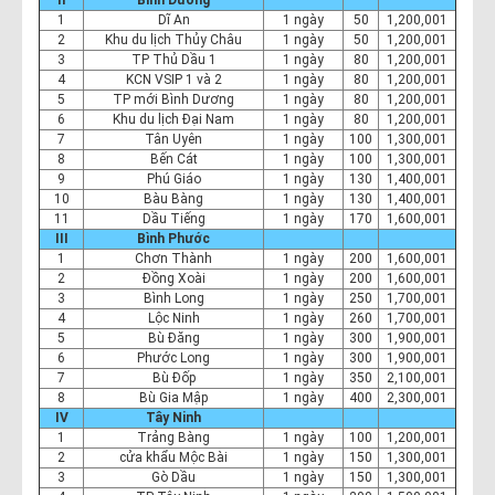
1
Dĩ An
1 ngày
50
1,200,001
2
Khu du lịch Thủy Châu
1 ngày
50
1,200,001
3
TP Thủ Dầu 1
1 ngày
80
1,200,001
4
KCN VSIP 1 và 2
1 ngày
80
1,200,001
5
TP mới Bình Dương
1 ngày
80
1,200,001
6
Khu du lịch Đại Nam
1 ngày
80
1,200,001
7
Tân Uyên
1 ngày
100
1,300,001
8
Bến Cát
1 ngày
100
1,300,001
9
Phú Giáo
1 ngày
130
1,400,001
10
Bàu Bàng
1 ngày
130
1,400,001
11
Dầu Tiếng
1 ngày
170
1,600,001
III
Bình Phước
1
Chơn Thành
1 ngày
200
1,600,001
2
Đồng Xoài
1 ngày
200
1,600,001
3
Bình Long
1 ngày
250
1,700,001
4
Lộc Ninh
1 ngày
260
1,700,001
5
Bù Đăng
1 ngày
300
1,900,001
6
Phước Long
1 ngày
300
1,900,001
7
Bù Đốp
1 ngày
350
2,100,001
8
Bù Gia Mập
1 ngày
400
2,300,001
IV
Tây Ninh
1
Trảng Bàng
1 ngày
100
1,200,001
2
cửa khẩu Mộc Bài
1 ngày
150
1,300,001
3
Gò Dầu
1 ngày
150
1,300,001