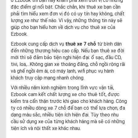
ở Ezbook thì bạn hãy khám phá xem đơn vị có những
đặc điểm gì nổi bật. Chắc chắn, khi thuê xe bạn cần
phải tìm hiểu xem đơn vị đó có uy tín hay không, chất
lượng xe như thế nào. Vì vậy, những thông tin này sẽ
giúp cho bạn hiểu hơn về dịch vụ cho thuê xe của
Ezbook.
Ezbook cung cấp dịch vụ
thuê xe 7 chỗ
từ bình dân
đến những thương hiệu cao cấp. Nếu bạn thuê xe đời
mới thì sẽ đảm bảo tiện nghi hiện đại: ổ sạc, đầu CD,
tivi, loa,...Không gian xe thoáng đãng, chỗ ngồi rộng rãi
và ghế ngồi êm ái, có máy lạnh, wifi phục vụ hành
khách truy cập mạng nhanh chóng.
Với nhiều năm kinh nghiệm trong lĩnh vực vận tải,
Ezbook cam kết chất lượng xe cho thuê tốt, được
kiểm tra cẩn thận trước khi giao cho khách hàng. Công
ty có nhiều dòng xe 7 chỗ để bạn có thể lựa chọn, đa
dạng màu sắc, nhiều tiện ích hiện đại. Tùy theo nhu
cầu sử dụng xe của từng khách hàng mà sẽ có những
tiện ích và nội thất xe khác nhau.