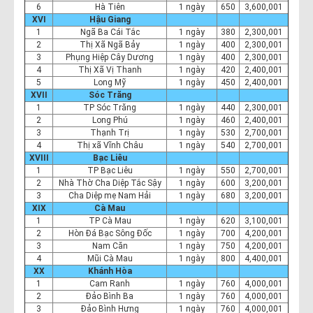
6
Hà Tiên
1 ngày
650
3,600,001
XVI
Hậu Giang
1
Ngã Ba Cái Tắc
1 ngày
380
2,300,001
2
Thị Xã Ngã Bảy
1 ngày
400
2,300,001
3
Phụng Hiệp Cây Dương
1 ngày
400
2,300,001
4
Thị Xã Vị Thanh
1 ngày
420
2,400,001
5
Long Mỹ
1 ngày
450
2,400,001
XVII
Sóc Trăng
1
TP Sóc Trăng
1 ngày
440
2,300,001
2
Long Phú
1 ngày
460
2,400,001
3
Thạnh Trị
1 ngày
530
2,700,001
4
Thị xã Vĩnh Châu
1 ngày
540
2,700,001
XVIII
Bạc Liêu
1
TP Bạc Liêu
1 ngày
550
2,700,001
2
Nhà Thờ Cha Diệp Tắc Sậy
1 ngày
600
3,200,001
3
Cha Diệp mẹ Nam Hải
1 ngày
680
3,200,001
XIX
Cà Mau
1
TP Cà Mau
1 ngày
620
3,100,001
2
Hòn Đá Bạc Sông Đốc
1 ngày
700
4,200,001
3
Nam Căn
1 ngày
750
4,200,001
4
Mũi Cà Mau
1 ngày
800
4,400,001
XX
Khánh Hòa
1
Cam Ranh
1 ngày
760
4,000,001
2
Đảo Bình Ba
1 ngày
760
4,000,001
3
Đảo Bình Hưng
1 ngày
760
4,000,001