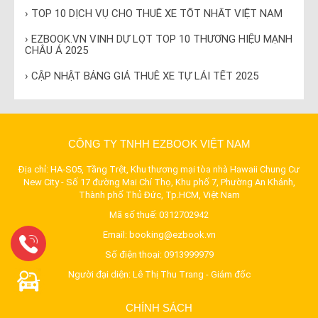
› TOP 10 DỊCH VỤ CHO THUÊ XE TỐT NHẤT VIỆT NAM
› EZBOOK.VN VINH DỰ LỌT TOP 10 THƯƠNG HIỆU MẠNH
CHÂU Á 2025
› CẬP NHẬT BẢNG GIÁ THUÊ XE TỰ LÁI TẾT 2025
CÔNG TY TNHH EZBOOK VIỆT NAM
Địa chỉ: HA-S05, Tầng Trệt, Khu thương mại tòa nhà Hawaii Chung Cư
New City - Số 17 đường Mai Chí Thọ, Khu phố 7, Phường An Khánh,
Thành phố Thủ Đức, Tp.HCM, Việt Nam
Mã số thuế: 0312702942
Email:
booking@ezbook.vn
Số điện thoại:
0913999979
Người đại diện: Lê Thị Thu Trang - Giám đốc
CHÍNH SÁCH