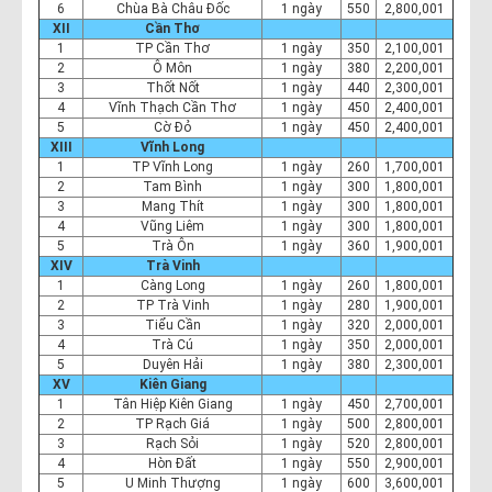
6
Chùa Bà Châu Đốc
1 ngày
550
2,800,001
XII
Cần Thơ
1
TP Cần Thơ
1 ngày
350
2,100,001
2
Ô Môn
1 ngày
380
2,200,001
3
Thốt Nốt
1 ngày
440
2,300,001
4
Vĩnh Thạch Cần Thơ
1 ngày
450
2,400,001
5
Cờ Đỏ
1 ngày
450
2,400,001
XIII
Vĩnh Long
1
TP Vĩnh Long
1 ngày
260
1,700,001
2
Tam Bình
1 ngày
300
1,800,001
3
Mang Thít
1 ngày
300
1,800,001
4
Vũng Liêm
1 ngày
300
1,800,001
5
Trà Ôn
1 ngày
360
1,900,001
XIV
Trà Vinh
1
Càng Long
1 ngày
260
1,800,001
2
TP Trà Vinh
1 ngày
280
1,900,001
3
Tiểu Cần
1 ngày
320
2,000,001
4
Trà Cú
1 ngày
350
2,000,001
5
Duyên Hải
1 ngày
380
2,300,001
XV
Kiên Giang
1
Tân Hiệp Kiên Giang
1 ngày
450
2,700,001
2
TP Rạch Giá
1 ngày
500
2,800,001
3
Rạch Sỏi
1 ngày
520
2,800,001
4
Hòn Đất
1 ngày
550
2,900,001
5
U Minh Thượng
1 ngày
600
3,600,001