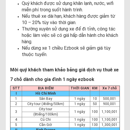
Quý khách được sử dụng khăn lạnh, nước, wifi
miễn phí trong suốt hành trình.
Nếu thuê xe dài hạn, khách hàng được giảm từ
10 – 20% tùy vào thời gian.
Thường xuyên sử dụng xe để đi tỉnh, công tác
hoặc làm việc sẽ có giá hấp dẫn hành cho khách
hàng.
Nếu dùng xe 1 chiều Ezbook sẽ giảm giá tùy
thuộc tuyến.
Mời quý khách tham khảo bảng giá dịch vụ thuê xe
7 chỗ dành cho gia đình 1 ngày ezbook
STT
ĐỊA ĐIỂM
THỜI GIAN
KM
Xe 7 chỗ
I
Hồ Chí Minh
1
Sân Bay
1 ngày
10
500,001
2
City tour (4tiếng/50km)
1 ngày
50
900,001
City tour
3
1 ngày
100
1,100,001
(8tiếng/100km)
4
Củ Chi
1 ngày
100
1,100,001
5
Cần Giờ
1 ngày
130
1,300,001
II
Bình Dương