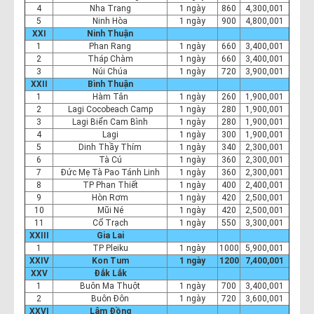
4
Nha Trang
1 ngày
860
4,300,001
5
Ninh Hòa
1 ngày
900
4,800,001
XXI
Ninh Thuận
1
Phan Rang
1 ngày
660
3,400,001
2
Tháp Chàm
1 ngày
660
3,400,001
3
Núi Chúa
1 ngày
720
3,900,001
XXII
Bình Thuận
1
Hàm Tân
1 ngày
260
1,900,001
2
Lagi Cocobeach Camp
1 ngày
280
1,900,001
3
Lagi Biển Cam Bình
1 ngày
280
1,900,001
4
Lagi
1 ngày
300
1,900,001
5
Dinh Thầy Thím
1 ngày
340
2,300,001
6
Tà Cú
1 ngày
360
2,300,001
7
Đức Mẹ Tà Pao Tánh Linh
1 ngày
360
2,300,001
8
TP Phan Thiết
1 ngày
400
2,400,001
9
Hòn Rơm
1 ngày
420
2,500,001
10
Mũi Né
1 ngày
420
2,500,001
11
Cổ Trạch
1 ngày
550
3,300,001
XXIII
Gia Lai
1
TP Pleiku
1 ngày
1000
5,900,001
XXIV
Kon Tum
1 ngày
1200
7,400,001
XXV
Đắk Lắk
1
Buôn Ma Thuột
1 ngày
700
3,400,001
2
Buôn Đôn
1 ngày
720
3,600,001
XXVI
Lâm Đồng