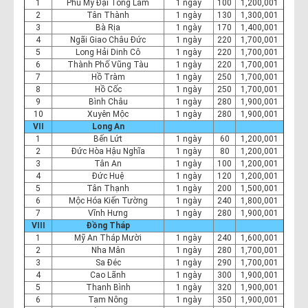
1
Phú Mỹ Đại Tòng Lâm
1 ngày
100
1,200,001
2
Tân Thành
1 ngày
130
1,300,001
3
Bà Rịa
1 ngày
170
1,400,001
4
Ngãi Giao Châu Đức
1 ngày
220
1,700,001
5
Long Hải Dinh Cô
1 ngày
220
1,700,001
6
Thành Phố Vũng Tàu
1 ngày
220
1,700,001
7
Hồ Tràm
1 ngày
250
1,700,001
8
Hồ Cốc
1 ngày
250
1,700,001
9
Bình Châu
1 ngày
280
1,900,001
10
Xuyên Mộc
1 ngày
280
1,900,001
VII
Long An
1
Bến Lứt
1 ngày
60
1,200,001
2
Đức Hòa Hậu Nghĩa
1 ngày
80
1,200,001
3
Tân An
1 ngày
100
1,200,001
4
Đức Huệ
1 ngày
120
1,200,001
5
Tân Thạnh
1 ngày
200
1,500,001
6
Mộc Hóa Kiến Tường
1 ngày
240
1,800,001
7
Vĩnh Hưng
1 ngày
280
1,900,001
VIII
Đồng Tháp
1
Mỹ An Tháp Mười
1 ngày
240
1,600,001
2
Nha Mân
1 ngày
280
1,700,001
3
Sa Đéc
1 ngày
290
1,700,001
4
Cao Lãnh
1 ngày
300
1,900,001
5
Thanh Bình
1 ngày
320
1,900,001
6
Tam Nông
1 ngày
350
1,900,001