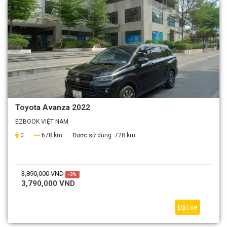
Toyota Avanza 2022
EZBOOK VIỆT NAM
0
678 km
Được sử dụng:
728 km
3,890,000 VND
-3%
3,790,000 VND
Đặt xe