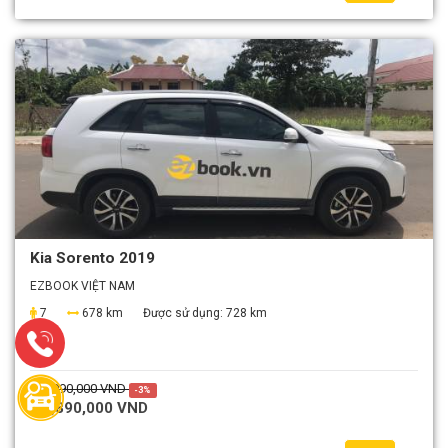
Kia Sorento 2019
EZBOOK VIỆT NAM
7
678 km
Được sử dụng:
728 km
3,990,000 VND
-3%
3,890,000 VND