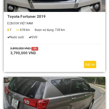
Toyota Fortuner 2019
EZBOOK VIỆT NAM
7
678 km
Được sử dụng:
728 km
Nước suối
DVD
3,890,000 VND
-3%
3,790,000 VND
Đặt xe