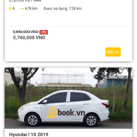
EZBOOK VIỆT NAM
4
678 km
Được sử dụng:
728 km
3,840,000 VND
-3%
3,740,000 VND
Đặt xe
Hyundai I 10 2019