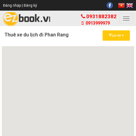
Đăng nhập |
Đăng ký
0931882382
Togg
0913999979
navi
Thuê xe du lịch đi Phan Rang
Lọc xe