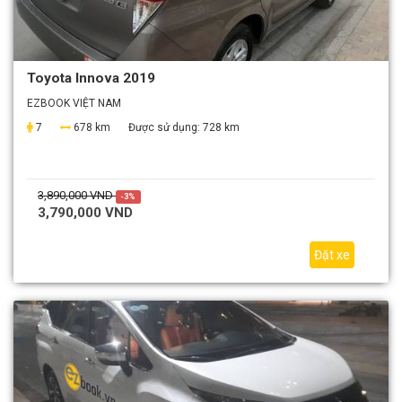
Toyota Innova 2019
EZBOOK VIỆT NAM
7
678 km
Được sử dụng:
728 km
3,890,000 VND
-3%
3,790,000 VND
Đặt xe