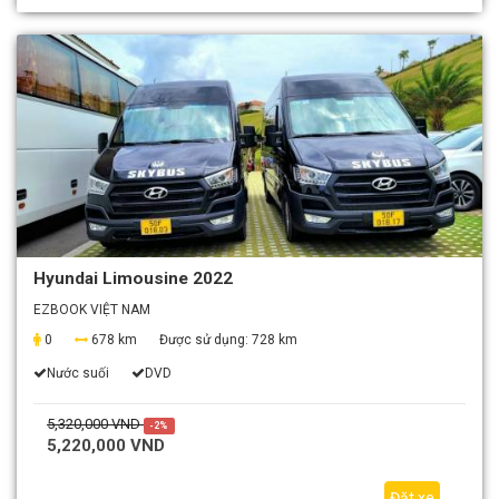
Hyundai Limousine 2022
EZBOOK VIỆT NAM
0
678 km
Được sử dụng:
728 km
Nước suối
DVD
5,320,000 VND
-2%
5,220,000 VND
Đặt xe