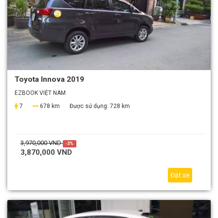
Toyota Innova 2019
EZBOOK VIỆT NAM
7
678 km
Được sử dụng:
728 km
3,970,000 VND
-3%
3,870,000 VND
Đặt xe