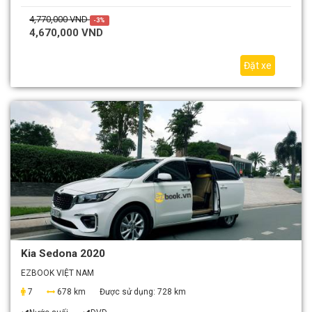
4,770,000 VND
-3%
4,670,000 VND
Đặt xe
Kia Sedona 2020
EZBOOK VIỆT NAM
7
678 km
Được sử dụng:
728 km