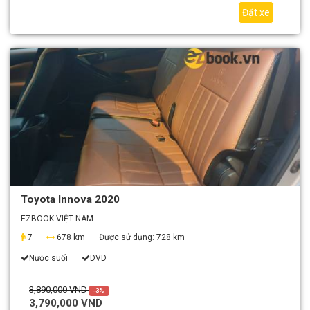
Đặt xe
Toyota Innova 2020
EZBOOK VIỆT NAM
7
678 km
Được sử dụng:
728 km
Nước suối
DVD
3,890,000 VND
-3%
3,790,000 VND