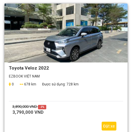
Toyota Veloz 2022
EZBOOK VIỆT NAM
0
678 km
Được sử dụng:
728 km
3,890,000 VND
-3%
3,790,000 VND
Đặt xe