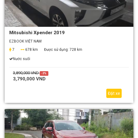
Mitsubishi Xpender 2019
EZBOOK VIỆT NAM
7
678 km
Được sử dụng:
728 km
Nước suối
3,890,000 VND
-3%
3,790,000 VND
Đặt xe