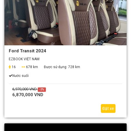
Ford Transit 2024
EZBOOK VIỆT NAM
16
678 km
Được sử dụng:
728 km
Nước suối
6,970,000 VND
-2%
6,870,000 VND
Đặt xe