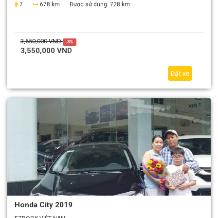
7
678 km
Được sử dụng:
728 km
3,650,000 VND
-3%
3,550,000 VND
Đặt xe
Honda City 2019