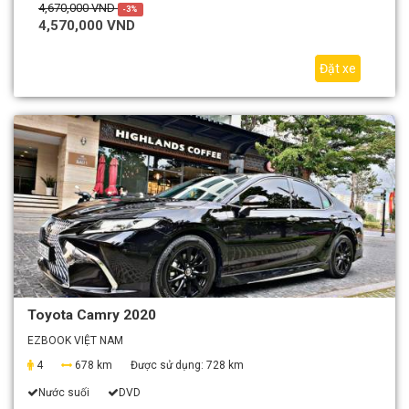
4,670,000 VND
-3%
4,570,000 VND
Đặt xe
Toyota Camry 2020
EZBOOK VIỆT NAM
4
678 km
Được sử dụng:
728 km
Nước suối
DVD