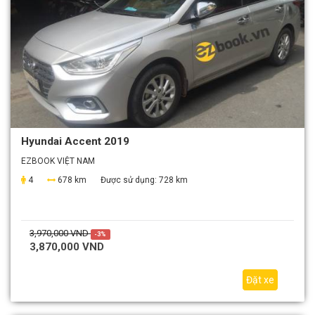
Hyundai Accent 2019
EZBOOK VIỆT NAM
4
678 km
Được sử dụng:
728 km
3,970,000 VND
-3%
3,870,000 VND
Đặt xe