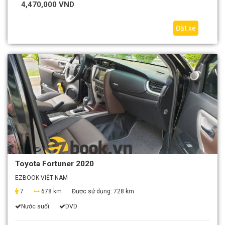
4,470,000 VND
Đặt xe
Toyota Fortuner 2020
EZBOOK VIỆT NAM
7
678 km
Được sử dụng:
728 km
Nước suối
DVD