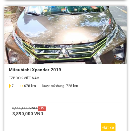
Mitsubishi Xpander 2019
EZBOOK VIỆT NAM
7
678 km
Được sử dụng:
728 km
3,990,000 VND
-3%
3,890,000 VND
Đặt xe