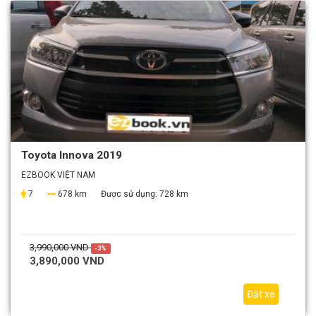
Toyota Innova 2019
EZBOOK VIỆT NAM
7
678 km
Được sử dụng:
728 km
3,990,000 VND
-3%
3,890,000 VND
Đặt xe