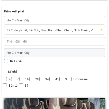
Điểm xuất phát
Đi 1 chiều
Số chỗ
4
7
16
29
34
45
9
Limousine
Bán tải
39