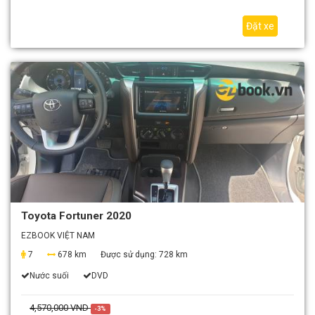
Đặt xe
Toyota Fortuner 2020
EZBOOK VIỆT NAM
7
678 km
Được sử dụng:
728 km
Nước suối
DVD
4,570,000 VND
-3%