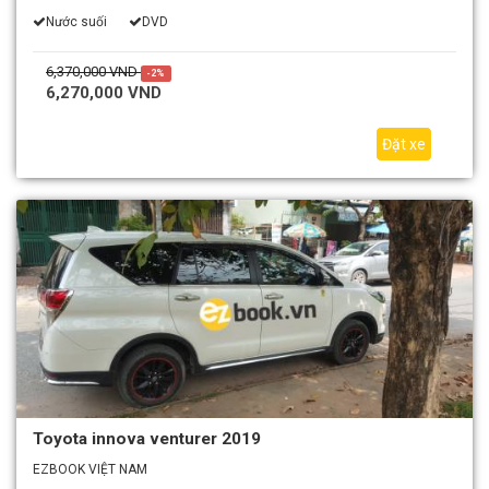
Nước suối
DVD
6,370,000 VND
-2%
6,270,000 VND
Đặt xe
Toyota innova venturer 2019
EZBOOK VIỆT NAM