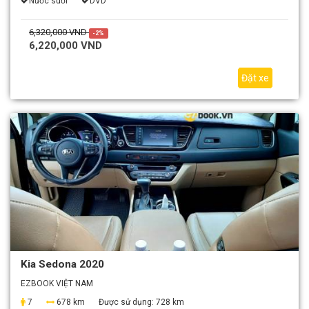
Nước suối
DVD
6,320,000 VND
-2%
6,220,000 VND
Đặt xe
Kia Sedona 2020
EZBOOK VIỆT NAM
7
678 km
Được sử dụng:
728 km