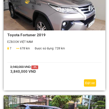
Toyota Fortuner 2019
EZBOOK VIỆT NAM
7
678 km
Được sử dụng:
728 km
3,940,000 VND
-3%
3,840,000 VND
Đặt xe