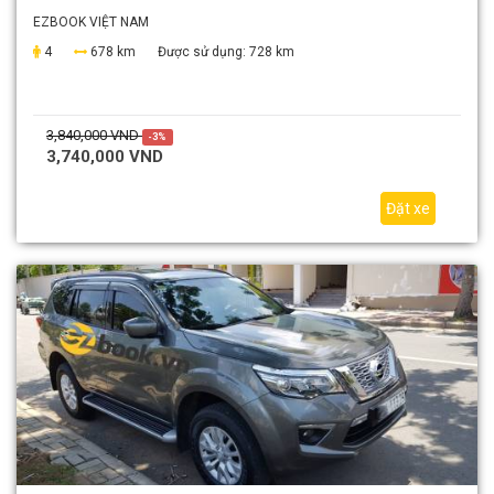
EZBOOK VIỆT NAM
4
678 km
Được sử dụng:
728 km
3,840,000 VND
-3%
3,740,000 VND
Đặt xe