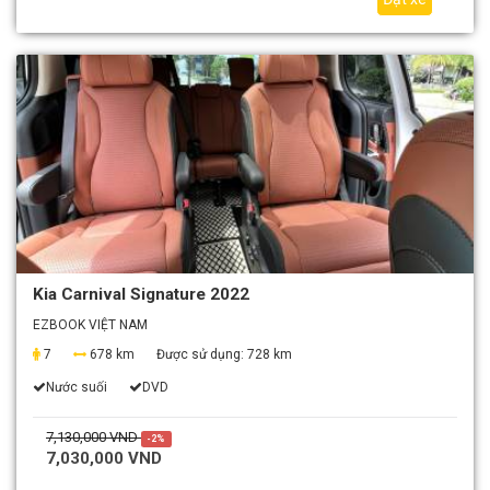
Kia Carnival Signature 2022
EZBOOK VIỆT NAM
7
678 km
Được sử dụng:
728 km
Nước suối
DVD
7,130,000 VND
-2%
7,030,000 VND