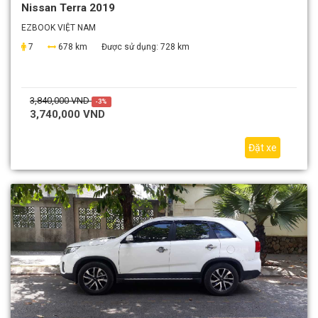
Nissan Terra 2019
EZBOOK VIỆT NAM
7
678 km
Được sử dụng:
728 km
3,840,000 VND
-3%
3,740,000 VND
Đặt xe