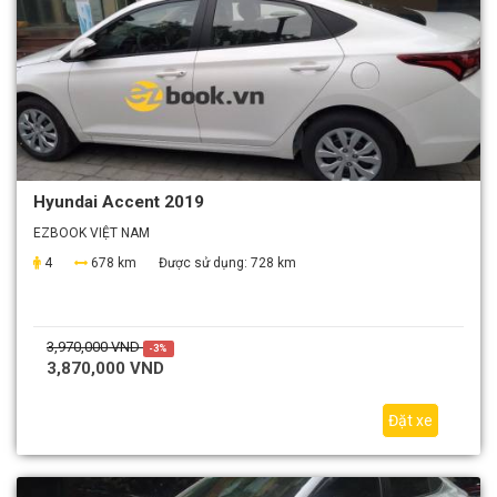
Hyundai Accent 2019
EZBOOK VIỆT NAM
4
678 km
Được sử dụng:
728 km
3,970,000 VND
-3%
3,870,000 VND
Đặt xe