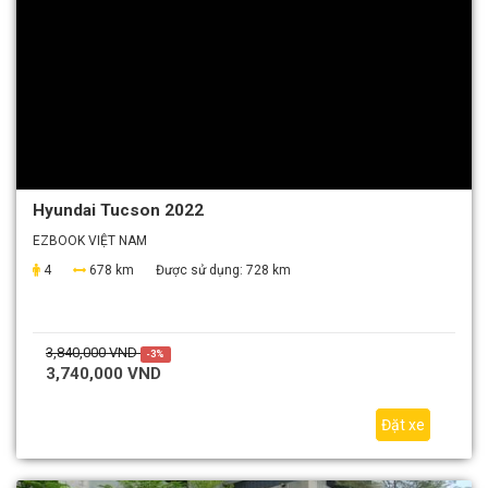
Hyundai Tucson 2022
EZBOOK VIỆT NAM
4
678 km
Được sử dụng:
728 km
3,840,000 VND
-3%
3,740,000 VND
Đặt xe