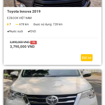
Toyota Innova 2019
EZBOOK VIỆT NAM
7
678 km
Được sử dụng:
728 km
Nước suối
DVD
3,890,000 VND
-3%
3,790,000 VND
Đặt xe