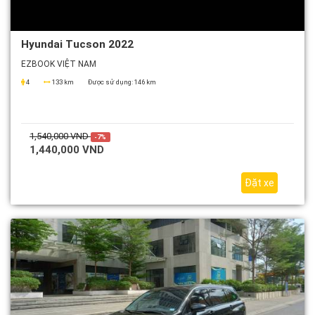
Hyundai Tucson 2022
EZBOOK VIỆT NAM
4
133 km
Được sử dụng:
146 km
1,540,000 VND
-7%
1,440,000 VND
Đặt xe