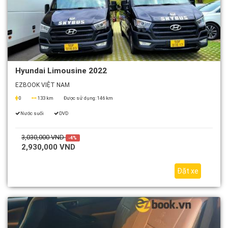
Hyundai Limousine 2022
EZBOOK VIỆT NAM
0
133 km
Được sử dụng:
146 km
Nước suối
DVD
3,030,000 VND
-4%
2,930,000 VND
Đặt xe