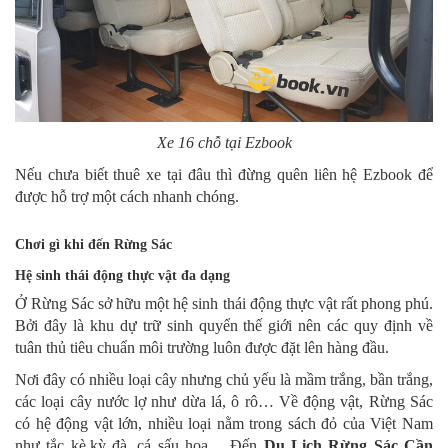
Xe 16 chỗ tại Ezbook
Nếu chưa biết thuê xe tại đâu thì đừng quên liên hệ Ezbook để
được hỗ trợ một cách nhanh chóng.
Chơi gì khi đến Rừng Sác
Hệ sinh thái động thực vật đa dạng
Ở Rừng Sác sở hữu một hệ sinh thái động thực vật rất phong phú.
Bởi đây là khu dự trữ sinh quyển thế giới nên các quy định về
tuân thủ tiêu chuẩn môi trường luôn được đặt lên hàng đầu.
Nơi đây có nhiều loại cây nhưng chủ yếu là mầm trắng, bần trắng,
các loại cây nước lợ như dừa lá, ô rô… Về động vật, Rừng Sác
có hệ động vật lớn, nhiều loại nằm trong sách đỏ của Việt Nam
như tắc kè,kỳ đà, cá sấu hoa… Đến
Du Lịch Rừng Sác Cần