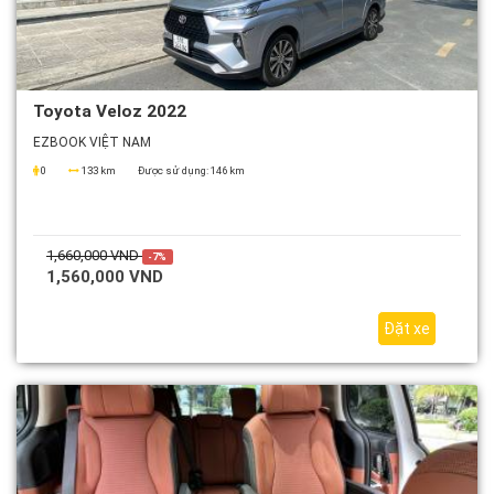
Toyota Veloz 2022
EZBOOK VIỆT NAM
0
133 km
Được sử dụng:
146 km
1,660,000 VND
-7%
1,560,000 VND
Đặt xe