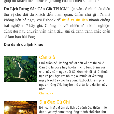
giúp du khách hiểu được cuộc sống của cá chiến sĩ năm xưa.
Du Lịch Rừng Sác Cần Giờ
TPHCM hiện vẫn có rất nhiều điều
thú vị chờ đợi du khách đến tham quan. Chần chừ gì nữa mà
không liên hệ ngay với Ezbook để
thuê xe du lịch
nhanh chóng
trải nghiệm từ bây giờ. Chúng tôi với nhiều năm kinh nghiệm
cùng đội ngũ chuyên viên hàng đầu, giá cả cạnh tranh chắc chắn
sẽ làm bạn hài lòng.
Địa danh du lịch khác
Cần Giờ
Cuối tuần nếu không biết đi đâu xả hơi thì có lẽ
Cần Giờ là gợi ý hay ho dành cho bạn. Điểm vui
chơi này nằm ngay sát Sài Gòn nên đi lại rất thuận
tiện và phù hợp với những ai muốn đi về trong
ngày. Nào! Bây giờ hãy cùng Ezbook khám phá
ngay những điều hay ho thú vị tại khu du lịch này
nhé!
Chi tiết >>
Địa đạo Củ Chi
Bên cạnh địa điểm du lịch có cảnh đẹp thiên nhiên
đẹp tuyệt mỹ nằm trong lòng thành phố như khu