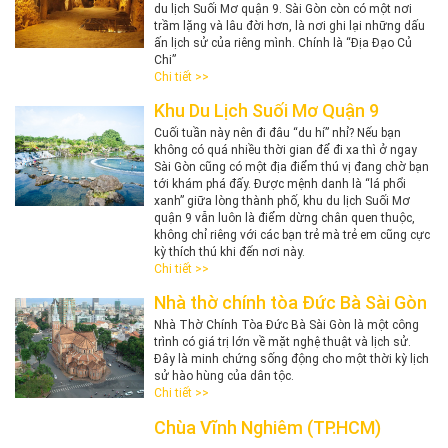
du lịch Suối Mơ quận 9. Sài Gòn còn có một nơi
trầm lặng và lâu đời hơn, là nơi ghi lại những dấu
ấn lịch sử của riêng mình. Chính là “Địa Đạo Củ
Chi”
Chi tiết >>
Khu Du Lịch Suối Mơ Quận 9
Cuối tuần này nên đi đâu “du hí” nhỉ? Nếu bạn
không có quá nhiều thời gian để đi xa thì ở ngay
Sài Gòn cũng có một địa điểm thú vị đang chờ bạn
tới khám phá đấy. Được mệnh danh là “lá phổi
xanh” giữa lòng thành phố, khu du lịch Suối Mơ
quận 9 vẫn luôn là điểm dừng chân quen thuộc,
không chỉ riêng với các bạn trẻ mà trẻ em cũng cực
kỳ thích thú khi đến nơi này.
Chi tiết >>
Nhà thờ chính tòa Đức Bà Sài Gòn
​Nhà Thờ Chính Tòa Đức Bà Sài Gòn là một công
trình có giá trị lớn về mặt nghệ thuật và lịch sử.
Đây là minh chứng sống động cho một thời kỳ lịch
sử hào hùng của dân tộc.
Chi tiết >>
Chùa Vĩnh Nghiêm (TP.HCM)