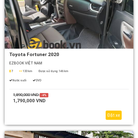
Toyota Fortuner 2020
EZBOOK VIỆT NAM
7
133 km
Được sử dụng:
146 km
Nước suối
DVD
1,890,000 VND
-6%
1,790,000 VND
Đặt xe