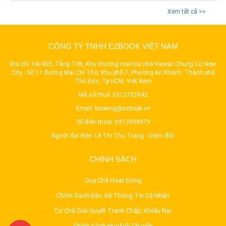
Xem tất cả >>
CÔNG TY TNHH EZBOOK VIỆT NAM
Địa chỉ: HA-S05, Tầng Trệt, Khu thương mại tòa nhà Hawaii Chung Cư New
City - Số 17 đường Mai Chí Thọ, Khu phố 7, Phường An Khánh, Thành phố
Thủ Đức, Tp.HCM, Việt Nam
Mã số thuế: 0312702942
Email:
booking@ezbook.vn
Số điện thoại:
0913999979
Người đại diện: Lê Thị Thu Trang - Giám đốc
CHÍNH SÁCH
Quy Chế Hoạt Động
Chính Sách Bảo Vệ Thông Tin Cá Nhân
Cơ Chế Giải Quyết Tranh Chấp, Khiếu Nại
Chính Sách Hủy Đổi Chuyến