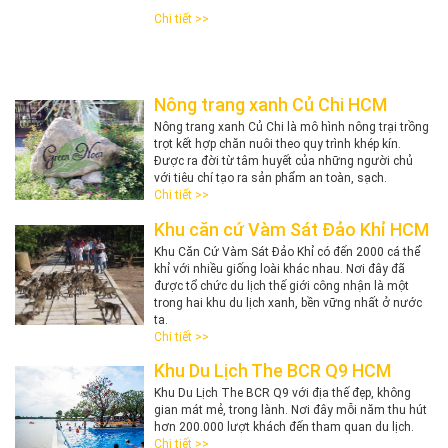
Chi tiết >>
Nông trang xanh Củ Chi HCM
​Nông trang xanh Củ Chi là mô hình nông trại trồng
trọt kết hợp chăn nuôi theo quy trình khép kín.
Được ra đời từ tâm huyết của những người chủ
với tiêu chí tạo ra sản phẩm an toàn, sạch.
Chi tiết >>
Khu căn cứ Vàm Sát Đảo Khỉ HCM
Khu Căn Cứ Vàm Sát Đảo Khỉ có đến 2000 cá thể
khỉ với nhiều giống loài khác nhau. Nơi đây đã
được tổ chức du lịch thế giới công nhận là một
trong hai khu du lịch xanh, bền vững nhất ở nước
ta.
Chi tiết >>
Khu Du Lịch The BCR Q9 HCM
Khu Du Lịch The BCR Q9 với địa thế đẹp, không
gian mát mẻ, trong lành. Nơi đây mỗi năm thu hút
hơn 200.000 lượt khách đến tham quan du lịch.
Chi tiết >>