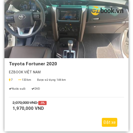
Toyota Fortuner 2020
EZBOOK VIỆT NAM
7
133 km
Được sử dụng:
146 km
Nước suối
DVD
2,070,000 VND
-5%
1,970,000 VND
Đặt xe