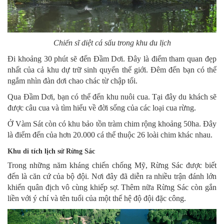
Chiến sĩ diệt cá sấu trong khu du lịch
Đi khoảng 30 phút sẽ đến Đầm Dơi. Đây là điểm tham quan đẹp
nhất của cả khu dự trữ sinh quyển thế giới. Đêm đến bạn có thể
ngắm nhìn đàn dơi chao chác từ chập tối.
Qua Đầm Dơi, bạn có thể đến khu nuôi cua. Tại đây du khách sẽ
được câu cua và tìm hiểu về đời sống của các loại cua rừng.
Ở Vàm Sát còn có khu bảo tồn tràm chim rộng khoảng 50ha. Đây
là điểm đến của hơn 20.000 cá thể thuộc 26 loài chim khác nhau.
Khu di tích lịch sử Rừng Sác
Trong những năm kháng chiến chống Mỹ, Rừng Sác được biết
đến là căn cứ của bộ đội. Nơi đây đã diễn ra nhiều trận đánh lớn
khiến quân địch vô cùng khiếp sợ. Thêm nữa Rừng Sác còn gắn
liền với ý chí và tên tuổi của một thế hệ độ đội đặc công.