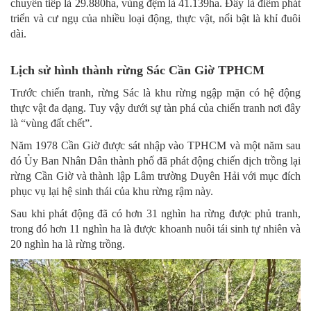
chuyển tiếp là 29.880ha, vùng đệm là 41.139ha. Đây là điểm phát
triển và cư ngụ của nhiều loại động, thực vật, nổi bật là khỉ đuôi
dài.
Lịch sử hình thành rừng Sác Cần Giờ TPHCM
Trước chiến tranh, rừng Sác là khu rừng ngập mặn có hệ động
thực vật đa dạng. Tuy vậy dưới sự tàn phá của chiến tranh nơi đây
là “vùng đất chết”.
Năm 1978 Cần Giờ được sát nhập vào TPHCM và một năm sau
đó Ủy Ban Nhân Dân thành phố đã phát động chiến dịch trồng lại
rừng Cần Giờ và thành lập Lâm trường Duyên Hải với mục đích
phục vụ lại hệ sinh thái của khu rừng rậm này.
Sau khi phát động đã có hơn 31 nghìn ha rừng được phủ tranh,
trong đó hơn 11 nghìn ha là được khoanh nuôi tái sinh tự nhiên và
20 nghìn ha là rừng trồng.