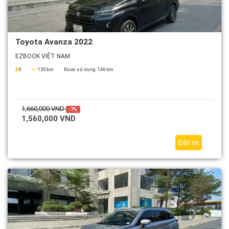
Toyota Avanza 2022
EZBOOK VIỆT NAM
0
133 km
Được sử dụng:
146 km
1,660,000 VND
-7%
1,560,000 VND
Đặt xe