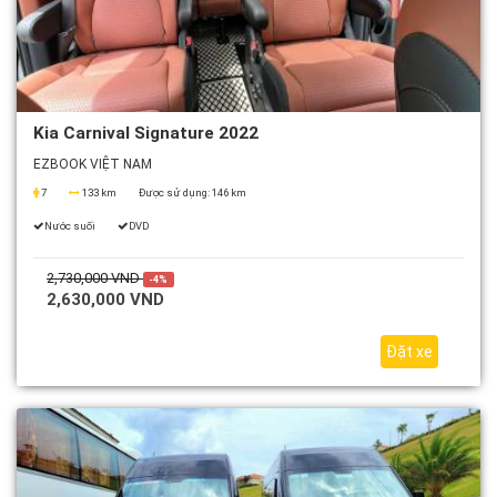
Kia Carnival Signature 2022
EZBOOK VIỆT NAM
7
133 km
Được sử dụng:
146 km
Nước suối
DVD
2,730,000 VND
-4%
2,630,000 VND
Đặt xe