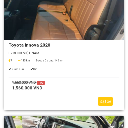
Toyota Innova 2020
EZBOOK VIỆT NAM
7
133 km
Được sử dụng:
146 km
Nước suối
DVD
1,660,000 VND
-7%
1,560,000 VND
Đặt xe