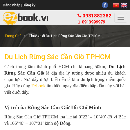
Đăng nhập |
Đăng ký
0931882382
Togg
0913999979
navi
Trang Chủ
Thuê xe đi Du Lịch Rừng Sác Cần Giờ TPHCM
Du Lịch Rừng Sác Cần Giờ TPHCM
Cách trung tâm thành phố HCM chỉ khoảng 50km,
Du Lịch
Rừng Sác Cần Giờ
là địa địa lý tưởng được nhiều du khách
chọn lựa. Nơi đây được biết đến là khu du lịch trọng điểm quốc
gia. Hãy cùng
Ezbook
tìm hiểu ngay địa điểm hấp dẫn này với bài
viết dưới đây.
Vị trí của Rừng Sác Cần Giờ Hồ Chí Minh
Rừng Sác Cần Giờ TPHCM tọa lạc tại 0°22’ – 10°40’ độ vĩ Bắc
và 106°46’ – 107°01’ kinh độ Đông.