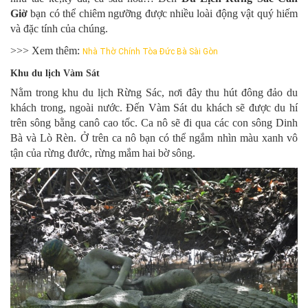
Giờ
bạn có thể chiêm ngưỡng được nhiều loài động vật quý hiếm
và đặc tính của chúng.
>>> Xem thêm:
Nhà Thờ Chính Tòa Đức Bà Sài Gòn
Khu du lịch Vàm Sát
Nằm trong khu du lịch Rừng Sác, nơi đây thu hút đông đảo du
khách trong, ngoài nước. Đến Vàm Sát du khách sẽ được du hí
trên sông bằng canô cao tốc. Ca nô sẽ đi qua các con sông Dinh
Bà và Lò Rèn. Ở trên ca nô bạn có thể ngắm nhìn màu xanh vô
tận của rừng đước, rừng mắm hai bờ sông.