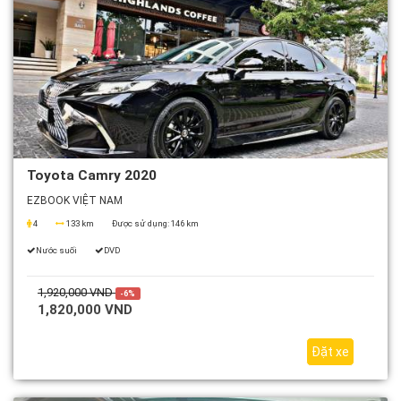
Toyota Camry 2020
EZBOOK VIỆT NAM
4
133 km
Được sử dụng:
146 km
Nước suối
DVD
1,920,000 VND
-6%
1,820,000 VND
Đặt xe