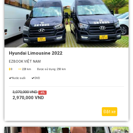
Hyundai Limousine 2022
EZBOOK VIỆT NAM
0
228 km
Được sử dụng:
250 km
Nước suối
DVD
3,070,000 VND
-4%
2,970,000 VND
Đặt xe