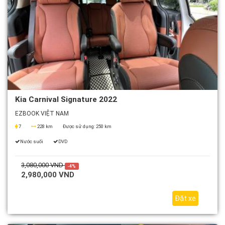
Kia Carnival Signature 2022
EZBOOK VIỆT NAM
7
228 km
Được sử dụng:
250 km
Nước suối
DVD
3,080,000 VND
-4%
2,980,000 VND
Đặt xe