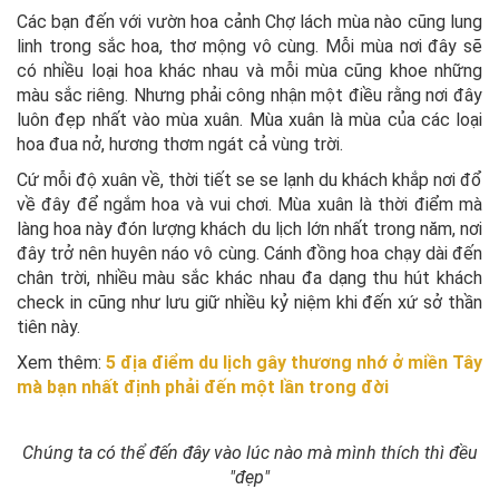
Các bạn đến với vườn hoa cảnh Chợ lách mùa nào cũng lung
linh trong sắc hoa, thơ mộng vô cùng. Mỗi mùa nơi đây sẽ
có nhiều loại hoa khác nhau và mỗi mùa cũng khoe những
màu sắc riêng. Nhưng phải công nhận một điều rằng nơi đây
luôn đẹp nhất vào mùa xuân. Mùa xuân là mùa của các loại
hoa đua nở, hương thơm ngát cả vùng trời.
Cứ mỗi độ xuân về, thời tiết se se lạnh du khách khắp nơi đổ
về đây để ngắm hoa và vui chơi. Mùa xuân là thời điểm mà
làng hoa này đón lượng khách du lịch lớn nhất trong năm, nơi
đây trở nên huyên náo vô cùng. Cánh đồng hoa chạy dài đến
chân trời, nhiều màu sắc khác nhau đa dạng thu hút khách
check in cũng như lưu giữ nhiều kỷ niệm khi đến xứ sở thần
tiên này.
Xem thêm:
5 địa điểm du lịch gây thương nhớ ở miền Tây
mà bạn nhất định phải đến một lần trong đời
Chúng ta có thể đến đây vào lúc nào mà mình thích thì đều
"đẹp"