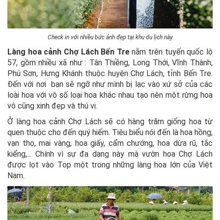
Check in với nhiều bức ảnh đẹp tại khu du lịch này
Làng hoa cảnh Chợ Lách Bến Tre
nằm trên tuyến quốc lộ
57, gồm nhiều xã như : Tân Thiềng, Long Thới, Vĩnh Thành,
Phú Sơn, Hưng Khánh thuộc huyện Chợ Lách, tỉnh Bến Tre.
Đến với nơi bạn sẽ ngỡ như mình bị lạc vào xứ sở của các
loài hoa với vô số loại hoa khác nhau tạo nên một rừng hoa
vô cũng xinh đẹp và thú vị.
Ở làng hoa cảnh Chợ Lách sẽ có hàng trăm giống hoa từ
quen thuộc cho đến quý hiếm. Tiêu biểu nói đến là hoa hồng,
vạn thọ, mai vàng, hoa giấy, cẩm chướng, hoa dừa rũ, tắc
kiểng,... Chính vì sự đa dạng này mà vườn hoa Chợ Lách
được lọt vào Top một trong những làng hoa lớn của Việt
Nam.