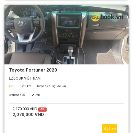
Toyota Fortuner 2020
EZBOOK VIỆT NAM
7
228 km
Được sử dụng:
250 km
Nước suối
DVD
2,170,000 VND
-5%
2,070,000 VND
Đặt xe