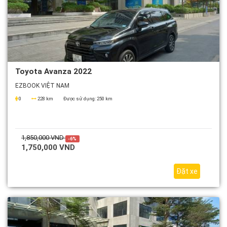
Toyota Avanza 2022
EZBOOK VIỆT NAM
0
228 km
Được sử dụng:
250 km
1,850,000 VND
-6%
1,750,000 VND
Đặt xe