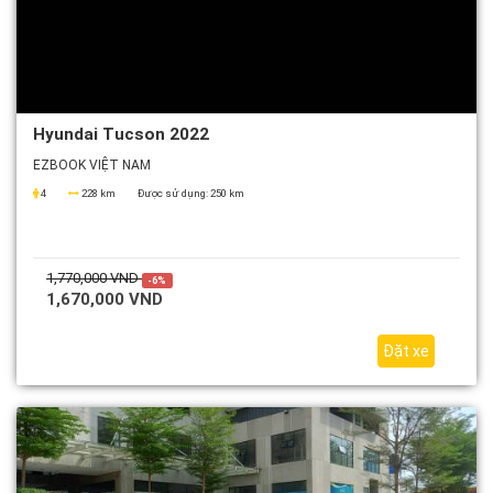
Hyundai Tucson 2022
EZBOOK VIỆT NAM
4
228 km
Được sử dụng:
250 km
1,770,000 VND
-6%
1,670,000 VND
Đặt xe