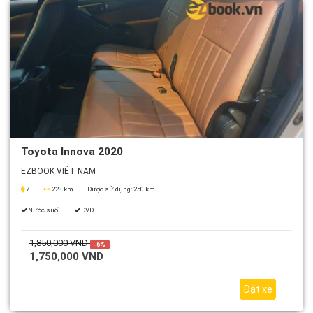
Toyota Innova 2020
EZBOOK VIỆT NAM
7
228 km
Được sử dụng:
250 km
Nước suối
DVD
1,850,000 VND
-6%
1,750,000 VND
Đặt xe