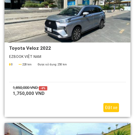
Toyota Veloz 2022
EZBOOK VIỆT NAM
0
228 km
Được sử dụng:
250 km
1,850,000 VND
-6%
1,750,000 VND
Đặt xe