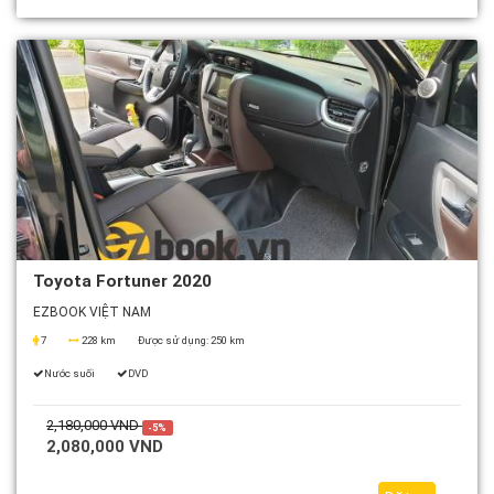
Toyota Fortuner 2020
EZBOOK VIỆT NAM
7
228 km
Được sử dụng:
250 km
Nước suối
DVD
2,180,000 VND
-5%
2,080,000 VND