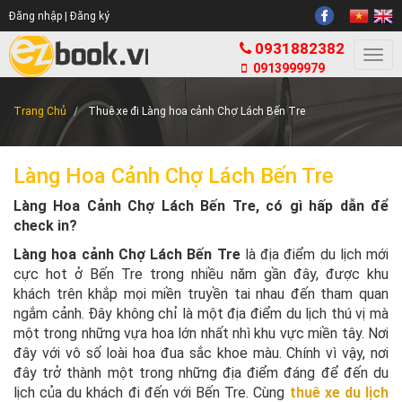
Đăng nhập |
Đăng ký
0931882382
Togg
0913999979
navi
Trang Chủ
Thuê xe đi Làng hoa cảnh Chợ Lách Bến Tre
Làng Hoa Cảnh Chợ Lách Bến Tre
Làng Hoa Cảnh Chợ Lách Bến Tre, có gì hấp dẫn để
check in?
Làng hoa cảnh Chợ Lách Bến Tre
là địa điểm du lịch mới
cực hot ở Bến Tre trong nhiều năm gần đây, được khu
khách trên khắp mọi miền truyền tai nhau đến tham quan
ngắm cảnh. Đây không chỉ là một địa điểm du lịch thú vị mà
một trong những vựa hoa lớn nhất nhì khu vực miền tây. Nơi
đây với vô số loài hoa đua sắc khoe màu. Chính vì vậy, nơi
đây trở thành một trong những địa điểm đáng để đến du
lịch của du khách đi đến với Bến Tre. Cùng
thuê xe du lịch