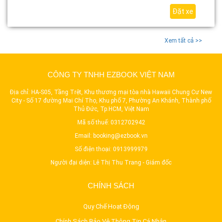
Đặt xe
Xem tất cả >>
CÔNG TY TNHH EZBOOK VIỆT NAM
Địa chỉ: HA-S05, Tầng Trệt, Khu thương mại tòa nhà Hawaii Chung Cư New
City - Số 17 đường Mai Chí Thọ, Khu phố 7, Phường An Khánh, Thành phố
Thủ Đức, Tp.HCM, Việt Nam
Mã số thuế: 0312702942
Email:
booking@ezbook.vn
Số điện thoại:
0913999979
Người đại diện: Lê Thị Thu Trang - Giám đốc
CHÍNH SÁCH
Quy Chế Hoạt Động
Chính Sách Bảo Vệ Thông Tin Cá Nhân