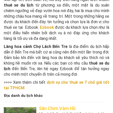
thuê xe du lịch
từ phương xa đến, một mặt là du xuân
chiêm ngưỡng vẻ đẹp vườn hoa nơi đây, hai là mua cho mình
những chậu hoa mang về trang trí. Một trong những hãng xe
được du khách đến đây tin tưởng và chọn lựa là đơn vị cho
thuê xe tại Ezbook.
Ezbook
được du khách lựa chọn như là
một điều hiển nhiên bởi dịch vụ à nó đáp ứng cho khách
hàng là tối ưu và đa dạng nhất.
Làng hoa cảnh Chợ Lách Bến Tre
là địa điểm du lịch hấp
dẫn ở Bến Tre mà bất cứ ai cũng nên đến một lần trong đời.
Đảm bảo khi đến với làng hoa du khách sẽ yêu thích nó và
không hề muốn rời xa. Nếu các bạn có nhu cầu
thuê xe du
lịch
đến Bến Tre, lên hệ ngay Ezbook để tận hưởng ngay
cho mình một chuyến đi trên cả mong đợi.
>>>> Xem thệm chi tiết
dịch vụ cho thuê xe 7 chỗ giá tốt
tại TPHCM
Địa danh du lịch khác
Sân Chim Vàm Hồ