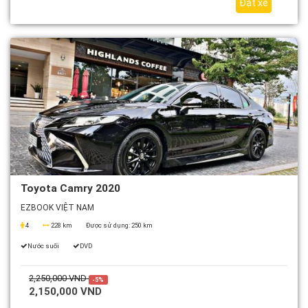
Đặt xe
Toyota Camry 2020
EZBOOK VIỆT NAM
4
228 km
Được sử dụng:
250 km
Nước suối
DVD
2,250,000 VND
-5%
2,150,000 VND