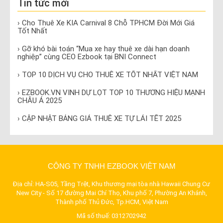
Tin tức mới
› Cho Thuê Xe KIA Carnival 8 Chỗ TPHCM Đời Mới Giá
Tốt Nhất
› Gỡ khó bài toán “Mua xe hay thuê xe dài hạn doanh
nghiệp” cùng CEO Ezbook tại BNI Connect
› TOP 10 DỊCH VỤ CHO THUÊ XE TỐT NHẤT VIỆT NAM
› EZBOOK.VN VINH DỰ LỌT TOP 10 THƯƠNG HIỆU MẠNH
CHÂU Á 2025
› CẬP NHẬT BẢNG GIÁ THUÊ XE TỰ LÁI TẾT 2025
CÔNG TY TNHH EZBOOK VIỆT NAM
Địa chỉ: HA-S05, Tầng Trệt, Khu thương mại tòa nhà Hawaii Chung Cư
New City - Số 17 đường Mai Chí Thọ, Khu phố 7, Phường An Khánh,
Thành phố Thủ Đức, Tp.HCM, Việt Nam
Mã số thuế: 0312702942