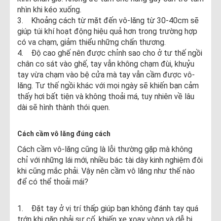
nhìn khi kéo xuống.
3. Khoảng cách từ mặt đến vô-lăng từ 30-40cm sẽ
giúp túi khí hoạt động hiệu quả hơn trong trường hợp
có va chạm, giảm thiểu những chấn thương.
4. Độ cao ghế nên được chỉnh sao cho ở tư thế ngồi
chân co sát vào ghế, tay vẫn không chạm đùi, khuỷu
tay vừa chạm vào bệ cửa mà tay vẫn cầm được vô-
lăng. Tư thế ngồi khác với mọi ngày sẽ khiến bạn cảm
thấy hơi bất tiện và không thoải má, tuy nhiên về lâu
dài sẽ hình thành thói quen.
Cách cầm vô lăng đúng cách
Cách cầm vô-lăng cũng là lỗi thường gặp mà không
chỉ với những lái mới, nhiều bác tài dày kinh nghiệm đôi
khi cũng mắc phải. Vậy nên cầm vô lăng như thế nào
để có thể thoải mái?
1. Đặt tay ở vị trí thấp giúp bạn không đánh tay quá
trớn khi gặp phải sự cố, khiến xe xoay vòng và dễ bị