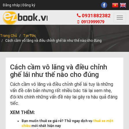
Đăng nhập |
Đăng ký
0931882382
Togg
0913999979
navi
Trang Chủ
Tin Tức
Cách cầm vô lăng và điều chỉnh ghế lái như thế nào cho đúng
Cách cầm vô lăng và điều chỉnh
ghế lái như thế nào cho đúng
Cách cầm vô lăng và điều chỉnh ghế lái tuy là những
vấn đề căn bản nhưng rất nhiều bác tài lại xem nhẹ,
đôi khi chính những vấn đề này lại gây ra hậu quả đáng
tiếc.
XEM THÊM:
Bạn muốn thuê xe giá rẻ? Thử ngay dịch vụ
thuê xe một
chiều
mới nhất hiện nay