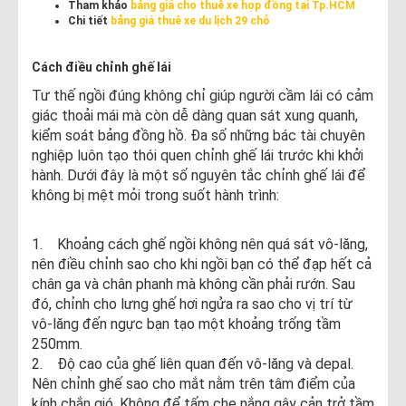
Tham khảo
bảng giá cho thuê xe hợp đồng tại Tp.HCM
Chi tiết
bảng giá thuê xe du lịch 29 chỗ
Cách điều chỉnh ghế lái
Tư thế ngồi đúng không chỉ giúp người cầm lái có cảm
giác thoải mái mà còn dễ dàng quan sát xung quanh,
kiểm soát bảng đồng hồ. Đa số những bác tài chuyên
nghiệp luôn tạo thói quen chỉnh ghế lái trước khi khởi
hành. Dưới đây là một số nguyên tắc chỉnh ghế lái để
không bị mệt mỏi trong suốt hành trình:
1. Khoảng cách ghế ngồi không nên quá sát vô-lăng,
nên điều chỉnh sao cho khi ngồi bạn có thể đạp hết cả
chân ga và chân phanh mà không cần phải rướn. Sau
đó, chỉnh cho lưng ghế hơi ngửa ra sao cho vị trí từ
vô-lăng đến ngực bạn tạo một khoảng trống tầm
250mm.
2. Độ cao của ghế liên quan đến vô-lăng và depal.
Nên chỉnh ghế sao cho mắt nằm trên tâm điểm của
kính chắn gió. Không để tấm che nắng gây cản trở tầm