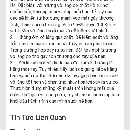
lật. Đặt biệt, với những vô lăng có thiết kế túi hơi
chống sốc, khi gặp phải va đập, nếu bạn để tay quá
cao sẽ khiến túi hơi bung mạnh vào mặt gây thương
tích, thậm chí nứt xương. Vị trí 9h-2h hoặc 10h-3h là
vị trí cầm vô lăng thoải mái và dễ kiểm soát nhất.
2. Không ôm vô lăng quá chặt. Để kiểm soát vô lăng
tốt, bạn nên nắm sườn ngoài thay vì cầm phía trong.
Trong trường hợp xảy ra tai nạn, đặt tay ở phía trong
vô lăng có thể gây tổn thương cho tay của bạn.
3. Đôi khi vì một vài lý do nào đó, tài xế thường lái
bằng một tay. Tuy nhiên, hãy luôn cố gắng lái xe bằng
hai tay nếu có thể. Bởi cách lái này giúp bạn kiểm soát
vô lăng tốt hơn và phản ứng nhạy hơn khi xảy ra sự cố.
Thực hiện đúng những kỹ thuật trên không mất quá
nhiều thời gian và công sức, tuy nhiên sẽ luôn giúp bạn
khởi đầu hành trình của mình suôn sẽ hơn.
Tin Tức Liên Quan