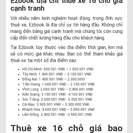
Ezbook địa chỉ thuê xe 16 chỗ giá
cạnh tranh
Với nhiều năm kinh nghiệm hoạt động trong lĩnh vực
thuê xe, Ezbook là địa chỉ uy tín hàng đầu. Không chỉ
mang đến bảng giá cạnh tranh mà chúng tôi còn cung
cấp đến chất lượng hàng đầu cho khách hàng.
Tại Ezbook tùy thuộc vào địa điểm thời gian, km mà
sẽ có mức giá khác nhau. Bạn có thể tham khảo giá
thuê xe tại một số địa điểm sau:
Hồ Chí Minh: 600.001 VNĐ – 1.500.001 VNĐ
Tây Ninh: 1.400.001 VNĐ – 2.100.001 VNĐ
Đồng Nai: 1.400.001 VNĐ – 2.300.0001
Tiền Giang: 1.600.001 VNĐ – 2.100.001 VNĐ
Vĩnh Long: 2.000.001 VNĐ – 2.400.001 VNĐ
Kiên Giang: 3.100.001 VNĐ - 4.100.001 VNĐ
Sóc Trăng: 2.600.001 VNĐ - 3.300.001 VNĐ
Cà Mau: 3.900.001 VNĐ – 5.300.000 VNĐ
Khánh Hòa: 4.600.001 VNĐ – 5.800.001 VNĐ
Lâm Đồng: 2.400.001 VNĐ - 3.900.001 VNĐ
Thuê xe 16 chỗ giá bao