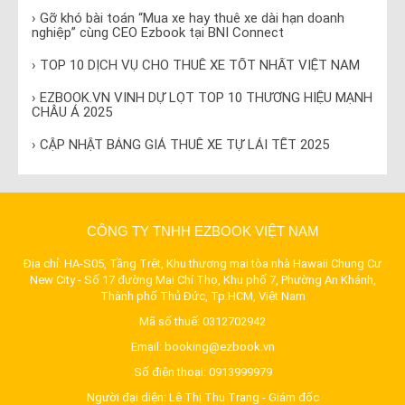
› Gỡ khó bài toán “Mua xe hay thuê xe dài hạn doanh
nghiệp” cùng CEO Ezbook tại BNI Connect
› TOP 10 DỊCH VỤ CHO THUÊ XE TỐT NHẤT VIỆT NAM
› EZBOOK.VN VINH DỰ LỌT TOP 10 THƯƠNG HIỆU MẠNH
CHÂU Á 2025
› CẬP NHẬT BẢNG GIÁ THUÊ XE TỰ LÁI TẾT 2025
CÔNG TY TNHH EZBOOK VIỆT NAM
Địa chỉ: HA-S05, Tầng Trệt, Khu thương mại tòa nhà Hawaii Chung Cư
New City - Số 17 đường Mai Chí Thọ, Khu phố 7, Phường An Khánh,
Thành phố Thủ Đức, Tp.HCM, Việt Nam
Mã số thuế: 0312702942
Email:
booking@ezbook.vn
Số điện thoại:
0913999979
Người đại diện: Lê Thị Thu Trang - Giám đốc