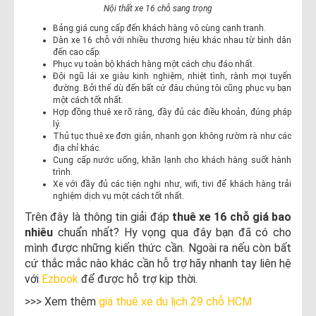
Nội thất xe 16 chỗ sang trọng
Bảng giá cung cấp đến khách hàng vô cùng cạnh tranh.
Dàn xe 16 chỗ với nhiều thương hiệu khác nhau từ bình dân
đến cao cấp.
Phục vụ toàn bộ khách hàng một cách chu đáo nhất.
Đội ngũ lái xe giàu kinh nghiệm, nhiệt tình, rành mọi tuyến
đường. Bởi thế dù đến bất cứ đâu chúng tôi cũng phục vụ bạn
một cách tốt nhất.
Hợp đồng thuê xe rõ ràng, đầy đủ các điều khoản, đúng pháp
lý.
Thủ tục thuê xe đơn giản, nhanh gọn không rườm rà như các
địa chỉ khác.
Cung cấp nước uống, khăn lạnh cho khách hàng suốt hành
trình.
Xe với đầy đủ các tiện nghi như, wifi, tivi để khách hàng trải
nghiệm dịch vụ một cách tốt nhất.
Trên đây là thông tin giải đáp
thuê xe 16 chỗ giá bao
nhiêu
chuẩn nhất? Hy vọng qua đây bạn đã có cho
mình được những kiến thức cần. Ngoài ra nếu còn bất
cứ thắc mắc nào khác cần hỗ trợ hãy nhanh tay liên hệ
với
Ezbook
để được hỗ trợ kịp thời.
>>> Xem thêm
giá thuê xe du lịch 29 chỗ HCM