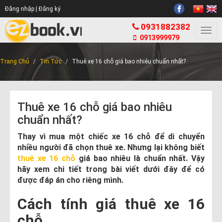
Đăng nhập |
Đăng ký
0931882382
Togg
0913999979
navi
Trang Chủ
Tin Tức
Thuê xe 16 chỗ giá bao nhiêu chuẩn nhất?
Thuê xe 16 chỗ giá bao nhiêu
chuẩn nhất?
Thay vì mua một chiếc xe 16 chỗ để di chuyển
nhiều người đã chọn thuê xe. Nhưng lại không biết
thuê xe 16 chỗ
giá bao nhiêu là chuẩn nhất. Vậy
hãy xem chi tiết trong bài viết dưới đây để có
được đáp án cho riêng mình.
Cách tính giá thuê xe 16
chỗ