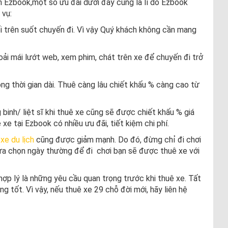
 Ezbook,một số ưu đãi dưới đây cũng là lí do Ezbook
 vụ:
i trên suốt chuyến đi. Vì vậy Quý khách không cần mang
oải mái lướt web, xem phim, chát trên xe để chuyến đi trở
ng thời gian dài. Thuê càng lâu chiết khấu % càng cao từ
g binh/ liệt sĩ khi thuê xe cũng sẽ được chiết khấu % giá
e tại Ezbook có nhiều ưu đãi, tiết kiệm chi phí.
xe du lịch
cũng được giảm mạnh. Do đó, đừng chỉ đi chơi
 lựa chọn ngày thường để đi chơi bạn sẽ được thuê xe với
 hợp lý là những yêu cầu quan trọng trước khi thuê xe. Tất
 tốt. Vì vậy, nếu thuê xe 29 chỗ đời mới, hãy liên hệ