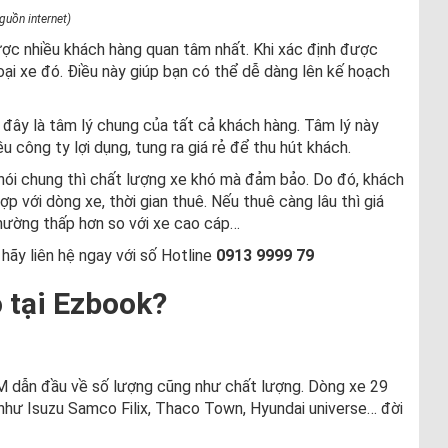
guồn internet)
ược nhiều khách hàng quan tâm nhất. Khi xác định được
oại xe đó. Điều này giúp bạn có thể dễ dàng lên kế hoạch
 đây là tâm lý chung của tất cả khách hàng. Tâm lý này
u công ty lợi dụng, tung ra giá rẻ để thu hút khách.
ng nói chung thì chất lượng xe khó mà đảm bảo. Do đó, khách
ợp với dòng xe, thời gian thuê. Nếu thuê càng lâu thì giá
thường thấp hơn so với xe cao cáp…
 hãy liên hệ ngay với số Hotline
0913 9999 79
ỗ tại Ezbook?
CM dẫn đầu về số lượng cũng như chất lượng. Dòng xe 29
như Isuzu Samco Filix, Thaco Town, Hyundai universe… đời