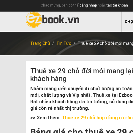
Chào mừng, bạn có thể
đăng nhập
hoặc
tạo tài khoản
CHỌ
Trang Chủ
Tin Tức
Thuê xe 29 chỗ đời mới mang 
Thuê xe 29 chỗ đời mới mang lại
khách hàng
Nhằm mang đến chuyến đi chất lượng an toàn 
mới, chất lượng và Vip nhất. Thuê xe tại Ezboo
Rất nhiều khách hàng đã tin tưởng, sử dụng dịc
giá còn rẻ nhất thị trường.
>> Xem thêm:
Thuê xe 29 chỗ hợp đồng rõ ràn
Bảng giá cho thuê xe 29