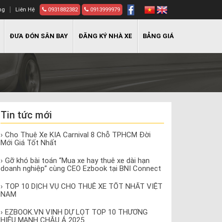
ng
Liên Hệ
0931882382
0913999979
ĐƯA ĐÓN SÂN BAY
ĐĂNG KÝ NHÀ XE
BẢNG GIÁ
Tin tức mới
› Cho Thuê Xe KIA Carnival 8 Chỗ TPHCM Đời
Mới Giá Tốt Nhất
› Gỡ khó bài toán “Mua xe hay thuê xe dài hạn
doanh nghiệp” cùng CEO Ezbook tại BNI Connect
› TOP 10 DỊCH VỤ CHO THUÊ XE TỐT NHẤT VIỆT
NAM
› EZBOOK.VN VINH DỰ LỌT TOP 10 THƯƠNG
HIỆU MẠNH CHÂU Á 2025