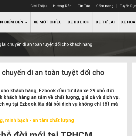
Giới Thiệu
Hướng Dẫn
Tin Tức
Cẩm nang
Tuyển Dụ
N ĐIỂM ĐẾN
XE MỘT CHIỀU
XE DU LỊCH
XE TỰ LÁI
XE HOA
lại chuyến đi an toàn tuyệt đối cho khách hàng
 chuyến đi an toàn tuyệt đối cho
cho khách hàng, Ezbook đầu tư đàn xe 29 chỗ đời
k khách hàng an tâm về chất lượng, giá cả và dịch vụ.
h vụ tại Ezbook lâu dài bởi dịch vụ không chỉ tốt mà
g, minh bạch - an tâm chất lượng
 chỗ đời mới tại TPHCM