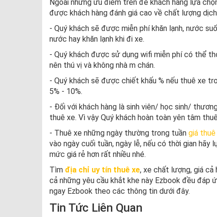
Ngoài những ưu điểm trên để khách hàng lựa chọn
được khách hàng đánh giá cao về chất lượng dịch
- Quý khách sẽ được miễn phí khăn lạnh, nước suố
nước hay khăn lạnh khi đi xe.
- Quý khách được sử dụng wifi miễn phí có thể th
nên thú vị và không nhà m chán.
- Quý khách sẽ được chiết khấu % nếu thuê xe tro
5% - 10%.
- Đối với khách hàng là sinh viên/ học sinh/ thươn
thuê xe. Vì vậy Quý khách hoàn toàn yên tâm thuê x
- Thuê xe những ngày thường trong tuần
giá thuê 
vào ngày cuối tuần, ngày lễ, nếu có thời gian hãy
mức giá rẻ hơn rất nhiều nhé.
Tìm
địa chỉ uy tín thuê xe
, xe chất lượng, giá cả
cả những yêu cầu khắt khe này Ezbook đều đáp ứng
ngay Ezbook theo các thông tin dưới đây.
Tin Tức Liên Quan