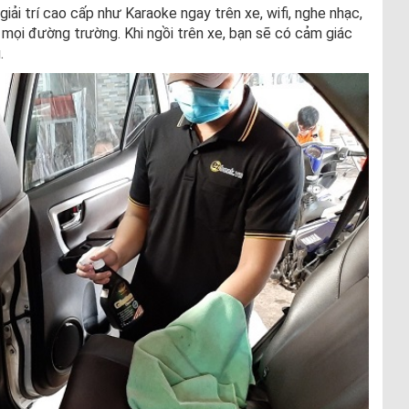
giải trí cao cấp như Karaoke ngay trên xe, wifi, nghe nhạc,
mọi đường trường. Khi ngồi trên xe, bạn sẽ có cảm giác
.