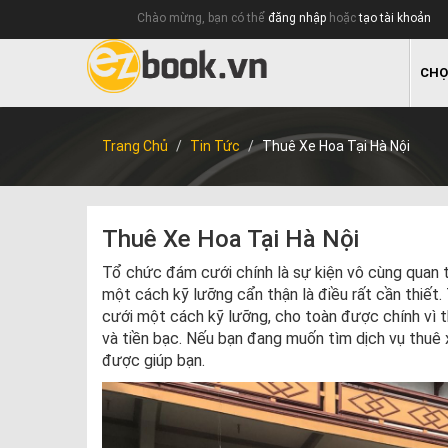
Chào mừng, bạn có thể
đăng nhập
hoặc
tạo tài khoản
CHỌ
Trang Chủ
Tin Tức
Thuê Xe Hoa Tại Hà Nội
Thuê Xe Hoa Tại Hà Nội
T
ổ chức đám cưới chính là sự kiện vô cùng quan t
một cách kỹ lưỡng cẩn thận là điều rất cần thiết
cưới một cách kỹ lưỡng, cho toàn được chính vì thế
và tiền bạc. Nếu bạn đang muốn tìm dịch vụ thuê x
được giúp bạn.