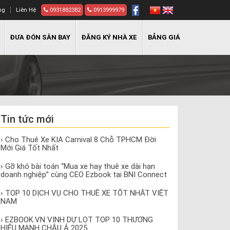
ng
Liên Hệ
0931882382
0913999979
ĐƯA ĐÓN SÂN BAY
ĐĂNG KÝ NHÀ XE
BẢNG GIÁ
Tin tức mới
› Cho Thuê Xe KIA Carnival 8 Chỗ TPHCM Đời
Mới Giá Tốt Nhất
› Gỡ khó bài toán “Mua xe hay thuê xe dài hạn
doanh nghiệp” cùng CEO Ezbook tại BNI Connect
› TOP 10 DỊCH VỤ CHO THUÊ XE TỐT NHẤT VIỆT
NAM
› EZBOOK.VN VINH DỰ LỌT TOP 10 THƯƠNG
HIỆU MẠNH CHÂU Á 2025