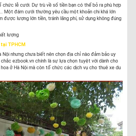
ổ chức lễ cưới. Dự trù về số tiền bạn có thể bỏ ra phù hợp
g,... Một đám cưới thường yêu cầu một khoản chi khá lớn
ệm được lượng lớn tiền, tránh lãng phí, sử dụng không đúng
hất lượng
ỗ tại TPHCM
à Nội nhưng chưa biết nên chọn địa chỉ nào đảm bảo uy
ì chắc ezbook.vn chính là sự lựa chọn tuyệt vời dành cho
e hoa ở Hà Nội mà còn tổ chức các dịch vụ cho thuê xe du