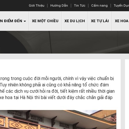
Giới Thiệu
Hướng Dẫn
Tin Tức
Cẩm nang
Tuyển Dụ
N ĐIỂM ĐẾN
XE MỘT CHIỀU
XE DU LỊCH
XE TỰ LÁI
XE HOA
rọng trong cuộc đời mỗi người, chính vì vậy việc chuẩn bị
. Tuy nhiên không phải ai cũng có khả năng tổ chức đám
 các dịch vụ cưới hỏi ra đời, tiết kiệm rất nhiều thời gian
e hoa tại Hà Nội thì bài viết dưới đây chắc chắn giải đáp