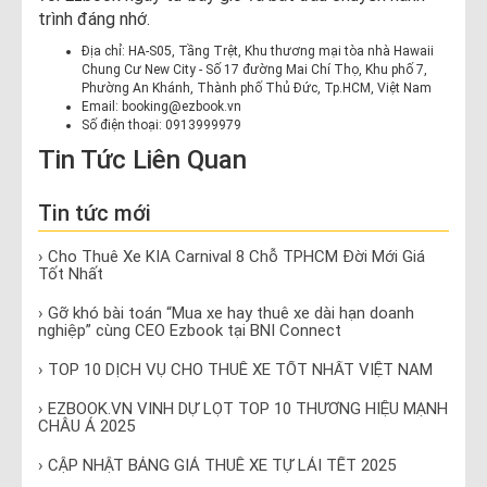
trình đáng nhớ.
Địa chỉ: HA-S05, Tầng Trệt, Khu thương mại tòa nhà Hawaii
Chung Cư New City - Số 17 đường Mai Chí Thọ, Khu phố 7,
Phường An Khánh, Thành phố Thủ Đức, Tp.HCM, Việt Nam
Email: booking@ezbook.vn
Số điện thoại: 0913999979
Tin Tức Liên Quan
Tin tức mới
› Cho Thuê Xe KIA Carnival 8 Chỗ TPHCM Đời Mới Giá
Tốt Nhất
› Gỡ khó bài toán “Mua xe hay thuê xe dài hạn doanh
nghiệp” cùng CEO Ezbook tại BNI Connect
› TOP 10 DỊCH VỤ CHO THUÊ XE TỐT NHẤT VIỆT NAM
› EZBOOK.VN VINH DỰ LỌT TOP 10 THƯƠNG HIỆU MẠNH
CHÂU Á 2025
› CẬP NHẬT BẢNG GIÁ THUÊ XE TỰ LÁI TẾT 2025