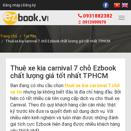
Đăng nhập |
Đăng ký
0931882382
Togg
0913999979
navi
Trang Chủ
Tin Tức
Thuê xe kia carnival 7 chỗ Ezbook chất lượng giá tốt nhất TPHCM
Thuê xe kia carnival 7 chỗ Ezbook
chất lượng giá tốt nhất TPHCM
Bạn đang có nhu cầu chọn
thuê xe kia carnival 7 chỗ
uy tín
nhưng lại không biết đâu là địa chỉ hàng đầu. Bởi
hiện có rất nhiều cái tên cung cấp dịch vụ cho thuê xe
Carnival. Theo đó quý khách hàng cần cân nhắc thật
kỹ trước khi đưa ra quyết định sử dụng dịch vụ. Với
nhiều năm kinh nghiệm và luôn nhận được những đánh
giá tích cực Ezbook hiện đang được nhiều khách hàng
yêu thích nhất.