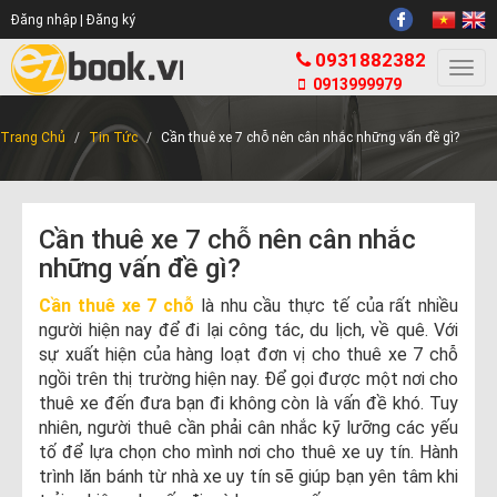
Đăng nhập |
Đăng ký
0931882382
Togg
0913999979
navi
Trang Chủ
Tin Tức
Cần thuê xe 7 chỗ nên cân nhắc những vấn đề gì?
Cần thuê xe 7 chỗ nên cân nhắc
những vấn đề gì?
Cần thuê xe 7 chỗ
là nhu cầu thực tế của rất nhiều
người hiện nay để đi lại công tác, du lịch, về quê. Với
sự xuất hiện của hàng loạt đơn vị cho thuê xe 7 chỗ
ngồi trên thị trường hiện nay. Để gọi được một nơi cho
thuê xe đến đưa bạn đi không còn là vấn đề khó. Tuy
nhiên, người thuê cần phải cân nhắc kỹ lưỡng các yếu
tố để lựa chọn cho mình nơi cho thuê xe uy tín. Hành
trình lăn bánh từ nhà xe uy tín sẽ giúp bạn yên tâm khi