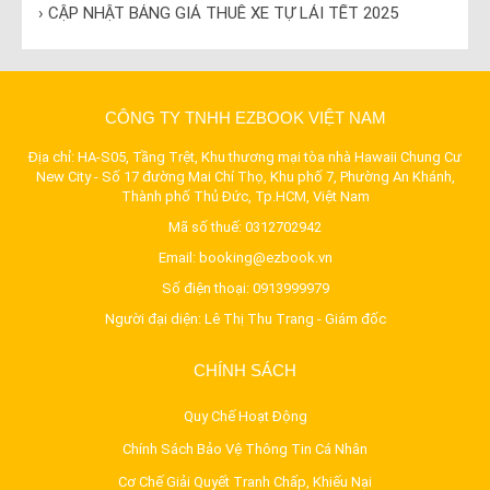
› CẬP NHẬT BẢNG GIÁ THUÊ XE TỰ LÁI TẾT 2025
CÔNG TY TNHH EZBOOK VIỆT NAM
Địa chỉ: HA-S05, Tầng Trệt, Khu thương mại tòa nhà Hawaii Chung Cư
New City - Số 17 đường Mai Chí Thọ, Khu phố 7, Phường An Khánh,
Thành phố Thủ Đức, Tp.HCM, Việt Nam
Mã số thuế: 0312702942
Email:
booking@ezbook.vn
Số điện thoại:
0913999979
Người đại diện: Lê Thị Thu Trang - Giám đốc
CHÍNH SÁCH
Quy Chế Hoạt Động
Chính Sách Bảo Vệ Thông Tin Cá Nhân
Cơ Chế Giải Quyết Tranh Chấp, Khiếu Nại