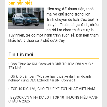
bạn nên biết
Hiện nay, để thuận tiện, thoải
mái và chủ động trong lịch
trình chuyến du lịch, đặc biệt là
chuyến đi của cả gia đình, nhiều
người lựa chọn thuê xe tự lái.
Tuy nhiên, để có một hành trình suôn sẻ, bạn nên tham
khảo lưu ý thuê xe 7 chỗ dưới đây.
Tin tức mới
› Cho Thuê Xe KIA Carnival 8 Chỗ TPHCM Đời Mới Giá
Tốt Nhất
› Gỡ khó bài toán “Mua xe hay thuê xe dài hạn doanh
nghiệp” cùng CEO Ezbook tại BNI Connect
› TOP 10 DỊCH VỤ CHO THUÊ XE TỐT NHẤT VIỆT NAM
› EZBOOK.VN VINH DỰ LỌT TOP 10 THƯƠNG HIỆU MẠNH
CHÂU Á 2025