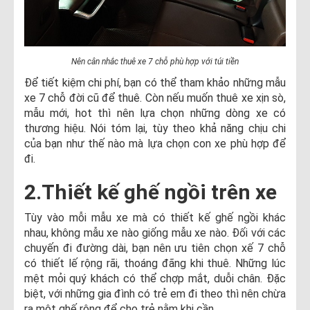
Nên cân nhắc thuê xe 7 chỗ phù hợp với túi tiền
Để tiết kiệm chi phí, bạn có thể tham khảo những mẫu
xe 7 chỗ đời cũ để thuê. Còn nếu muốn thuê xe xịn sò,
mẫu mới, hot thì nên lựa chọn những dòng xe có
thương hiệu. Nói tóm lại, tùy theo khả năng chịu chi
của bạn như thế nào mà lựa chọn con xe phù hợp để
đi.
2.Thiết kế ghế ngồi trên xe
Tùy vào mỗi mẫu xe mà có thiết kế ghế ngồi khác
nhau, không mẫu xe nào giống mẫu xe nào. Đối với các
chuyến đi đường dài, bạn nên ưu tiên chọn xế 7 chỗ
có thiết lế rộng rãi, thoáng đãng khi thuê. Những lúc
mệt mỏi quý khách có thể chợp mắt, duỗi chân. Đặc
biệt, với những gia đình có trẻ em đi theo thì nên chừa
ra một ghế rộng để cho trẻ nằm khi cần.