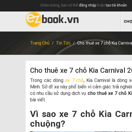
Chào mừng, bạn có thể
đăng nhập
hoặc
tạo tài khoản
CHỌ
Trang Chủ
Tin Tức
Cho thuê xe 7 chỗ Kia Carniva
Cho thuê xe 7 chỗ Kia Carnival 2
Trong các dòng
xe 7 chỗ
, Kia Carnival là dòng
Minh. Sở dĩ xe này phổ biến vì cảm giác trải ng
có nhu cầu sử dụng dịch vụ
cho thuê xe 7 chỗ K
bài viết.
Vì sao xe 7 chỗ Kia Car
chuộng?