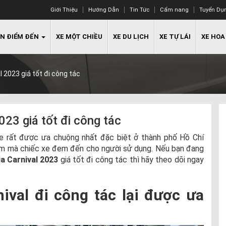
Giới Thiệu
Hướng Dẫn
Tin Tức
Cẩm nang
Tuyển Dụ
N ĐIỂM ĐẾN
XE MỘT CHIỀU
XE DU LỊCH
XE TỰ LÁI
XE HOA
l 2023 giá tốt đi công tác
023 giá tốt đi công tác
 xe rất được ưa chuộng nhất đặc biệt ở thành phố Hồ Chí
hiệm mà chiếc xe đem đến cho người sử dụng. Nếu bạn đang
ia Carnival 2023
giá tốt đi công tác thì hãy theo dõi ngay
nival đi công tác lại được ưa