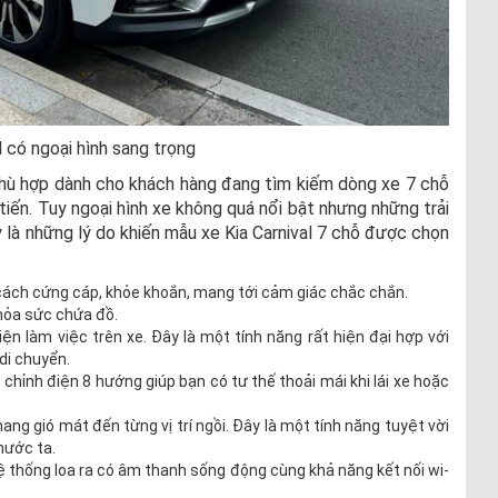
l có ngoại hình sang trọng
 phù hợp dành cho khách hàng đang tìm kiếm dòng xe 7 chỗ
tiến. Tuy ngoại hình xe không quá nổi bật nhưng những trải
y là những lý do khiến mẫu xe Kia Carnival 7 chỗ được chọn
 cách cứng cáp, khỏe khoắn, mang tới cảm giác chắc chắn.
thỏa sức chứa đồ.
ện làm việc trên xe. Đây là một tính năng rất hiện đại hợp với
di chuyển.
 chỉnh điện 8 hướng giúp bạn có tư thế thoải mái khi lái xe hoặc
ang gió mát đến từng vị trí ngồi. Đây là một tính năng tuyệt vời
nước ta.
thống loa ra có âm thanh sống động cùng khả năng kết nối wi-