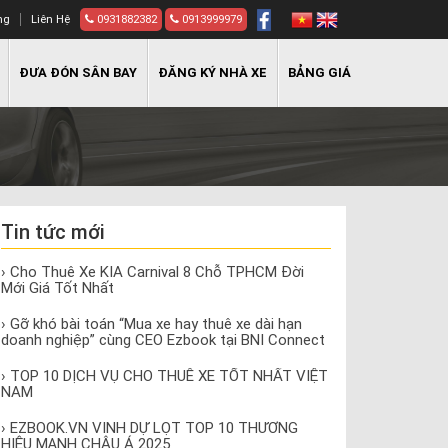
ng
Liên Hệ
0931882382
0913999979
ĐƯA ĐÓN SÂN BAY
ĐĂNG KÝ NHÀ XE
BẢNG GIÁ
Tin tức mới
› Cho Thuê Xe KIA Carnival 8 Chỗ TPHCM Đời
Mới Giá Tốt Nhất
› Gỡ khó bài toán “Mua xe hay thuê xe dài hạn
doanh nghiệp” cùng CEO Ezbook tại BNI Connect
› TOP 10 DỊCH VỤ CHO THUÊ XE TỐT NHẤT VIỆT
NAM
› EZBOOK.VN VINH DỰ LỌT TOP 10 THƯƠNG
HIỆU MẠNH CHÂU Á 2025