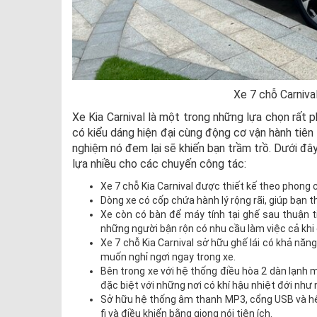
Xe 7 chỗ Carniva
Xe Kia Carnival là một trong những lựa chọn rất
có kiểu dáng hiện đại cùng động cơ vận hành tiên 
nghiệm nó đem lại sẽ khiến bạn trầm trồ. Dưới đâ
lựa nhiều cho các chuyến công tác:
Xe 7 chỗ Kia Carnival được thiết kế theo phong
Dòng xe có cốp chứa hành lý rộng rãi, giúp bạn 
Xe còn có bàn để máy tính tại ghế sau thuận ti
những người bận rộn có nhu cầu làm việc cả khi 
Xe 7 chỗ Kia Carnival sở hữu ghế lái có khả năng
muốn nghỉ ngơi ngay trong xe.
Bên trong xe với hệ thống điều hòa 2 dàn lạnh m
đặc biệt với những nơi có khí hậu nhiệt đới như 
Sở hữu hệ thống âm thanh MP3, cổng USB và hệ 
fi và điều khiển bằng giọng nói tiện ích.