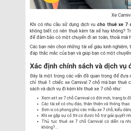
Xe Carniva
Khi có nhu cầu sử dụng dịch vụ
cho thuê xe 7 
không biết có nên thuê kèm tài xế hay không? Tr
để đảm bảo có một chuyến đi an toàn, thoải mái 
Các bạn nên chọn những tài xế giàu kinh nghiệm, 
đáp thắc mắc của bạn và giúp bạn có một chuyến 
Xác định chính sách và dịch vụ 
Đây là một trong các vấn đề quan trọng để đưa r
chỉ thuê 1 chiếc xe Carnival 7 chỗ mà bạn thuê c
sách và dịch vụ đi kèm khi thuê xe 7 chỗ như:
Xem xét xe 7 chỗ Carnival có đời mới, trang bị 
Các tài xế có chu đáo, thân thiện và thông thạ
Đơn vị có phong phú các mẫu xe 7 chỗ, kiểu dá
Khi xe gặp sự cố thì có được hỗ trợ giải quyết 
Thủ tục thuê xe 7 chỗ Carnival có diễn ra n
không?….