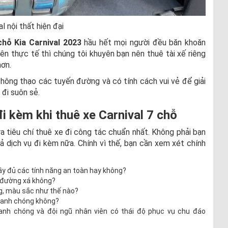
l nội thất hiện đại
chỗ Kia Carnival 2023
hầu hết mọi người đều băn khoăn
ên thực tế thì chúng tôi khuyên bạn nên thuê tài xế riêng
hơn.
thông thạo các tuyến đường và có tính cách vui vẻ để giải
đi suôn sẻ.
đi kèm khi thuê xe Carnival 7 chỗ
a tiêu chí thuê xe đi công tác chuẩn nhất. Không phải bạn
ả dịch vụ đi kèm nữa. Chính vì thế, bạn cần xem xét chính
đầy đủ các tính năng an toàn hay không?
o đường xá không?
ng, màu sắc như thế nào?
nhanh chóng không?
hanh chóng và đội ngũ nhân viên có thái độ phục vụ chu đáo