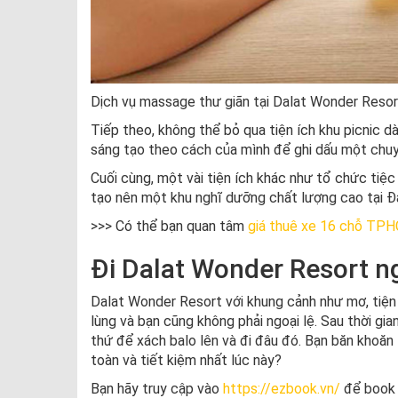
Dịch vụ massage thư giãn tại Dalat Wonder Resor
Tiếp theo, không thể bỏ qua tiện ích khu picnic d
sáng tạo theo cách của mình để ghi dấu một chuyế
Cuối cùng, một vài tiện ích khác như tổ chức tiệ
tạo nên một khu nghĩ dưỡng chất lượng cao tại Đ
>>> Có thể bạn quan tâm
giá thuê xe 16 chỗ TP
Đi Dalat Wonder Resort 
Dalat Wonder Resort với khung cảnh như mơ, tiện 
lùng và bạn cũng không phải ngoại lệ. Sau thời gi
thứ để xách balo lên và đi đâu đó. Bạn băn khoăn 
toàn và tiết kiệm nhất lúc này?
Bạn hãy truy cập vào
https://ezbook.vn/
để book 