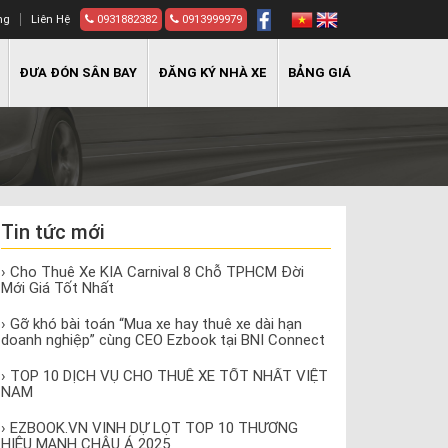
ng
Liên Hệ
0931882382
0913999979
ĐƯA ĐÓN SÂN BAY
ĐĂNG KÝ NHÀ XE
BẢNG GIÁ
Tin tức mới
› Cho Thuê Xe KIA Carnival 8 Chỗ TPHCM Đời
Mới Giá Tốt Nhất
› Gỡ khó bài toán “Mua xe hay thuê xe dài hạn
doanh nghiệp” cùng CEO Ezbook tại BNI Connect
› TOP 10 DỊCH VỤ CHO THUÊ XE TỐT NHẤT VIỆT
NAM
› EZBOOK.VN VINH DỰ LỌT TOP 10 THƯƠNG
HIỆU MẠNH CHÂU Á 2025