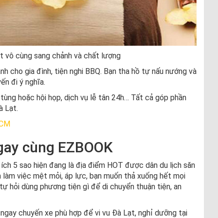
t vô cùng sang chảnh và chất lượng
ành cho gia đình, tiện nghi BBQ. Bạn tha hồ tự nấu nướng và
n đi ý nghĩa.
c tùng hoặc hội họp, dịch vụ lễ tân 24h… Tất cả góp phần
à Lạt.
HCM
ngay cùng EZBOOK
ích 5 sao hiện đang là địa điểm HOT được dân du lịch săn
an làm việc mệt mỏi, áp lực, bạn muốn thả xuống hết mọi
tự hỏi dùng phương tiện gì để di chuyển thuận tiện, an
ngay chuyến xe phù hợp để vi vu Đà Lạt, nghỉ dưỡng tại