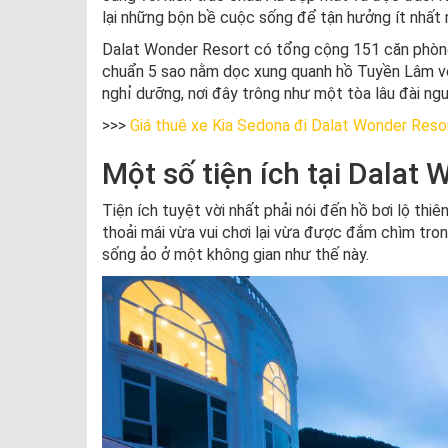
lại những bộn bề cuộc sống để tận hưởng ít nhất 
Dalat Wonder Resort có tổng cộng 151 căn phòng 
chuẩn 5 sao nằm dọc xung quanh hồ Tuyền Lâm vô 
nghỉ dưỡng, nơi đây trông như một tòa lâu đài ngu
>>>
Giá thuê xe Kia Sedona đi Dalat Wonder Reso
Một số tiện ích tại Dalat
Tiện ích tuyệt vời nhất phải nói đến hồ bơi lộ th
thoải mái vừa vui chơi lại vừa được đắm chìm tro
sống ảo ở một không gian như thế này.