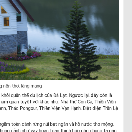
 nên thơ, lãng mạng
khỏi quần thể du lịch của Đà Lạt. Ngược lại, đây còn là
ham quan tuyệt vời khác như: Nhà thờ Con Gà, Thiền Viện
n, Thác Pongour, Thiền Viện Vạn Hạnh, Biệt điện Trần Lệ
ngắm toàn cảnh rừng núi bạt ngàn và hồ nước thơ mộng,
Khung cảnh như vậy hoàn toàn thích hợp cho chúng ta gác