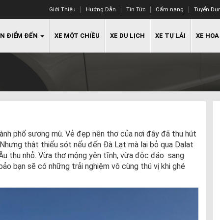
Giới Thiệu
Hướng Dẫn
Tin Tức
Cẩm nang
Tuyển Dụ
N ĐIỂM ĐẾN
XE MỘT CHIỀU
XE DU LỊCH
XE TỰ LÁI
XE HOA
ành phố sương mù. Vẻ đẹp nên thơ của nơi đây đã thu hút
Nhưng thật thiếu sót nếu đến Đà Lạt mà lại bỏ qua Dalat
Âu thu nhỏ. Vừa thơ mộng yên tĩnh, vừa độc đáo sang
 bảo bạn sẽ có những trải nghiệm vô cùng thú vị khi ghé