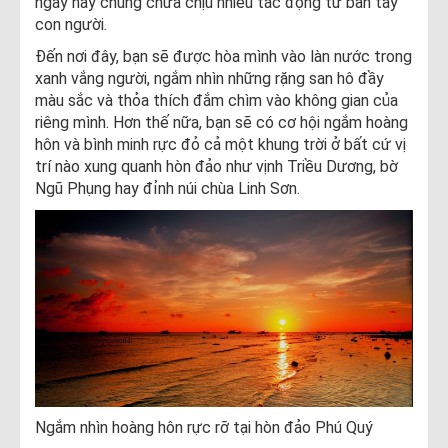
ngày nay chúng chưa chịu nhiều tác động từ bàn tay
con người.
Đến nơi đây, bạn sẽ được hòa mình vào làn nước trong
xanh vắng người, ngắm nhìn những rặng san hô đầy
màu sắc và thỏa thích đắm chìm vào không gian của
riêng mình. Hơn thế nữa, bạn sẽ có cơ hội ngắm hoàng
hôn và bình minh rực đỏ cả một khung trời ở bất cứ vị
trí nào xung quanh hòn đảo như vịnh Triều Dương, bờ
Ngũ Phụng hay đỉnh núi chùa Linh Sơn.
Ngắm nhìn hoàng hôn rực rỡ tại hòn đảo Phú Quý