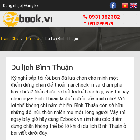
Đăng nhập |
Đăng ký
0931882382
Togg
0913999979
navi
Trang Chủ
Tin Tức
Du lịch Bình Thuận
Du lịch Bình Thuận
Kỳ nghỉ sắp tới rồi, bạn đã lựa chọn cho mình một
điểm dừng chân để thoải mái check-in và khám phá
hay chưa? Nếu chưa có bất kỳ kế hoạch gì, vậy thì hãy
chọn ngay Bình Thuận là điểm đến của mình nhé! Với
lợi thế không chỉ nằm ở biển, Bình Thuận còn sở hữu
những đồi núi, thiên nhiên mê mệt lòng người. Vậy thì
ngay bây giờ hãy cùng Ezbook.vn tìm hiểu các điểm
dừng chân không thể bỏ lỡ khi đi du lịch Bình Thuận ở
bài viết dưới đây.