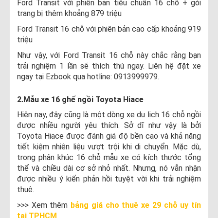
Ford Transit với phiên bản tiêu chuẩn 16 chỗ + gói
trang bị thêm khoảng 879 triệu
Ford Transit 16 chỗ với phiên bản cao cấp khoảng 919
triệu
Như vậy, với Ford Transit 16 chỗ này chắc rằng bạn
trải nghiệm 1 lần sẽ thích thú ngay. Liên hệ đặt xe
ngay tại Ezbook qua hotline: 0913999979.
2.Mẫu xe 16 ghế ngồi Toyota Hiace
Hiện nay, đây cũng là một dòng xe du lịch 16 chỗ ngồi
được nhiều người yêu thích. Sở dĩ như vậy là bởi
Toyota Hiace được đánh giá độ bền cao và khả năng
tiết kiệm nhiên liệu vượt trội khi di chuyển. Mặc dù,
trong phân khúc 16 chỗ mẫu xe có kích thước tổng
thể và chiều dài cơ sở nhỏ nhất. Nhưng, nó vẫn nhận
được nhiều ý kiến phản hồi tuyệt vời khi trải nghiệm
thuê.
>>> Xem thêm
bảng giá cho thuê xe 29 chỗ uy tín
tại TPHCM