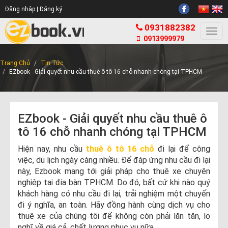
Đăng nhập |
Đăng ký
0931882382
Togg
0913999979
navi
Trang Chủ
Tin Tức
EZbook - Giải quyết nhu cầu thuê ô tô 16 chỗ nhanh chóng tại TPHCM
EZbook - Giải quyết nhu cầu thuê ô
tô 16 chỗ nhanh chóng tại TPHCM
Hiện nay, nhu cầu
thuê ô tô 16 chỗ
đi lại để công
việc, du lịch ngày càng nhiều. Để đáp ứng nhu cầu đi lại
này, Ezbook mang tới giải pháp cho thuê xe chuyên
nghiệp tại địa bàn TPHCM. Do đó, bất cứ khi nào quý
khách hàng có nhu cầu đi lại, trải nghiệm một chuyến
đi ý nghĩa, an toàn. Hãy đồng hành cùng dịch vụ cho
thuê xe của chúng tôi để không còn phải lăn tăn, lo
nghĩ về giá cả, chất lượng phục vụ nữa.