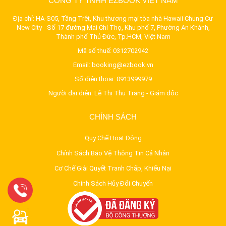
CÔNG TY TNHH EZBOOK VIỆT NAM
Địa chỉ: HA-S05, Tầng Trệt, Khu thương mại tòa nhà Hawaii Chung Cư
New City - Số 17 đường Mai Chí Thọ, Khu phố 7, Phường An Khánh,
Thành phố Thủ Đức, Tp.HCM, Việt Nam
Mã số thuế: 0312702942
Email:
booking@ezbook.vn
Số điện thoại:
0913999979
Người đại diện: Lê Thị Thu Trang - Giám đốc
CHÍNH SÁCH
Quy Chế Hoạt Động
Chính Sách Bảo Vệ Thông Tin Cá Nhân
Cơ Chế Giải Quyết Tranh Chấp, Khiếu Nại
Chính Sách Hủy Đổi Chuyến