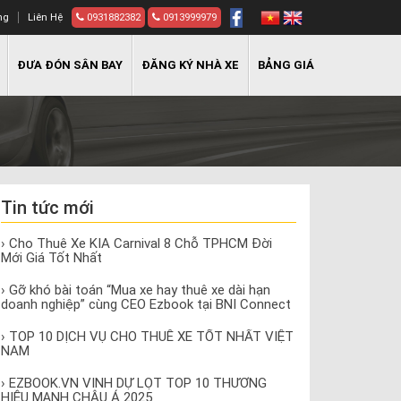
ng
Liên Hệ
0931882382
0913999979
ĐƯA ĐÓN SÂN BAY
ĐĂNG KÝ NHÀ XE
BẢNG GIÁ
Tin tức mới
› Cho Thuê Xe KIA Carnival 8 Chỗ TPHCM Đời
Mới Giá Tốt Nhất
› Gỡ khó bài toán “Mua xe hay thuê xe dài hạn
doanh nghiệp” cùng CEO Ezbook tại BNI Connect
› TOP 10 DỊCH VỤ CHO THUÊ XE TỐT NHẤT VIỆT
NAM
› EZBOOK.VN VINH DỰ LỌT TOP 10 THƯƠNG
HIỆU MẠNH CHÂU Á 2025