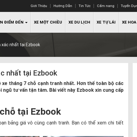
Giới Thiệu
Hướng Dẫn
Tin Tức
Cẩm nang
Tuyển Dụ
N ĐIỂM ĐẾN
XE MỘT CHIỀU
XE DU LỊCH
XE TỰ LÁI
XE HOA
h xác nhất tại Ezbook
ác nhất tại Ezbook
 xe tháng 7 chỗ cạnh tranh nhất. Hơn thế toàn bộ các
 ngũ tư vấn tận tâm. Bài viết này Ezbook xin cung cấp
 chỗ tại Ezbook
 bảng giá vô cùng cạnh tranh. Bạn có thể xem chi tiết