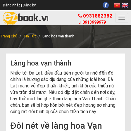
Đăng nhập |
Đăng ký
0931882382
Togg
0913999979
navi
Trang Chủ
Tin Tức
Làng hoa vạn thành
Làng hoa vạn thành
Nhắc tới Đà Lạt, điều đầu tiên người ta nhớ đến đó
chính là hương sắc dịu dàng của những loài hoa. Đà
Lạt mang vẻ đẹp thuần khiết, tinh khôi của thiếu nữ
vừa tròn đôi mươi. Nếu có dịp đặt chân đến nơi đây,
hãy thử một lần ghé thăm làng hoa Vạn Thành. Chắc
chắn, bạn sẽ bị hớp hồn bởi nét đẹp hoang sơ nhưng
cũng rất đỗi bình dị của chốn thần tiên này.
Đôi nét về làng hoa Vạn