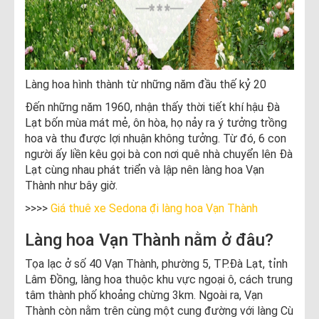
Làng hoa hình thành từ những năm đầu thế kỷ 20
Đến những năm 1960, nhận thấy thời tiết khí hậu Đà
Lạt bốn mùa mát mẻ, ôn hòa, họ nảy ra ý tưởng trồng
hoa và thu được lợi nhuận không tưởng. Từ đó, 6 con
người ấy liền kêu gọi bà con nơi quê nhà chuyển lên Đà
Lạt cùng nhau phát triển và lập nên làng hoa Vạn
Thành như bây giờ.
>>>>
Giá thuê xe Sedona đ̣i làng hoa Vạn Thành
Làng hoa Vạn Thành nằm ở đâu?
Tọa lạc ở số 40 Vạn Thành, phường 5, TP.Đà Lạt, tỉnh
Lâm Đồng, làng hoa thuộc khu vực ngoại ô, cách trung
tâm thành phố khoảng chừng 3km. Ngoài ra, Vạn
Thành còn nằm trên cùng một cung đường với làng Cù