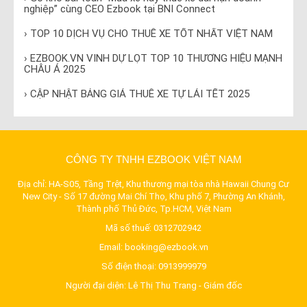
nghiệp” cùng CEO Ezbook tại BNI Connect
› TOP 10 DỊCH VỤ CHO THUÊ XE TỐT NHẤT VIỆT NAM
› EZBOOK.VN VINH DỰ LỌT TOP 10 THƯƠNG HIỆU MẠNH
CHÂU Á 2025
› CẬP NHẬT BẢNG GIÁ THUÊ XE TỰ LÁI TẾT 2025
CÔNG TY TNHH EZBOOK VIỆT NAM
Địa chỉ: HA-S05, Tầng Trệt, Khu thương mại tòa nhà Hawaii Chung Cư
New City - Số 17 đường Mai Chí Thọ, Khu phố 7, Phường An Khánh,
Thành phố Thủ Đức, Tp.HCM, Việt Nam
Mã số thuế: 0312702942
Email:
booking@ezbook.vn
Số điện thoại:
0913999979
Người đại diện: Lê Thị Thu Trang - Giám đốc