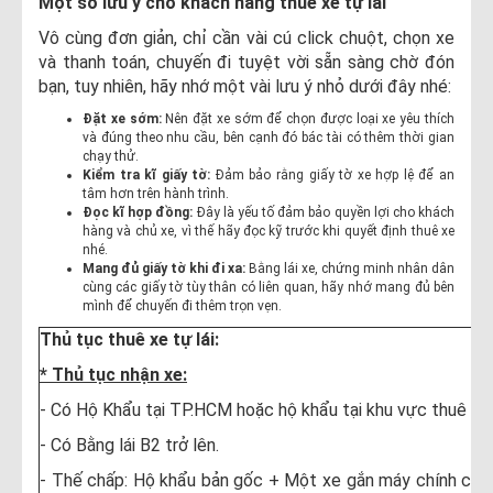
Một số lưu ý cho khách hàng thuê xe tự lái
Vô cùng đơn giản, chỉ cần vài cú click chuột, chọn xe
và thanh toán, chuyến đi tuyệt vời sẵn sàng chờ đón
bạn, tuy nhiên, hãy nhớ một vài lưu ý nhỏ dưới đây nhé:
Đặt xe sớm:
Nên đặt xe sớm để chọn được loại xe yêu thích
và đúng theo nhu cầu, bên cạnh đó bác tài có thêm thời gian
chạy thử.
Kiểm tra kĩ giấy tờ:
Đảm bảo rằng giấy tờ xe hợp lệ để an
tâm hơn trên hành trình.
Đọc kĩ hợp đồng:
Đây là yếu tố đảm bảo quyền lợi cho khách
hàng và chủ xe, vì thế hãy đọc kỹ trước khi quyết định thuê xe
nhé.
Mang đủ giấy tờ khi đi xa:
Bằng lái xe, chứng minh nhân dân
cùng các giấy tờ tùy thân có liên quan, hãy nhớ mang đủ bên
mình để chuyến đi thêm trọn vẹn.
Thủ tục thuê xe tự lái:
* Thủ tục nhận xe:
- Có Hộ Khẩu tại TP.HCM hoặc hộ khẩu tại khu vực thuê xe.
- Có Bằng lái B2 trở lên.
- Thế chấp: Hộ khẩu bản gốc + Một xe gắn máy chính chủ c