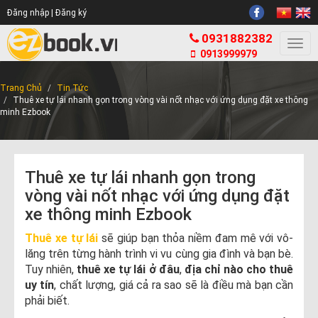
Đăng nhập |
Đăng ký
0931882382
Togg
0913999979
navi
Trang Chủ
Tin Tức
Thuê xe tự lái nhanh gọn trong vòng vài nốt nhạc với ứng dụng đặt xe thông
minh Ezbook
Thuê xe tự lái nhanh gọn trong
vòng vài nốt nhạc với ứng dụng đặt
xe thông minh Ezbook
Thuê xe tự lái
sẽ giúp bạn thỏa niềm đam mê với vô-
lăng trên từng hành trình vi vu cùng gia đình và bạn bè.
Tuy nhiên,
thuê xe tự lái ở đâu
,
địa chỉ nào cho thuê
uy tín
, chất lượng, giá cả ra sao sẽ là điều mà bạn cần
phải biết.