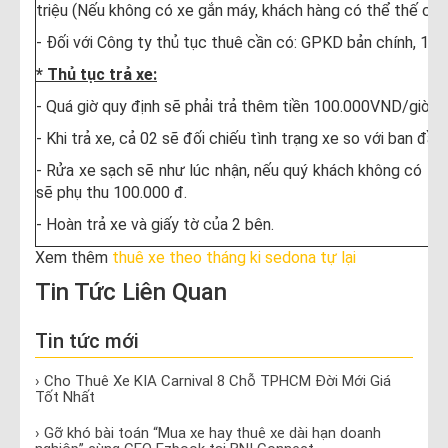
triệu (Nếu không có xe gắn máy, khách hàng có thể thế chấ
- Đối với Công ty thủ tục thuê cần có: GPKD bản chính, 15 t
* Thủ tục trả xe:
- Quá giờ quy định sẽ phải trả thêm tiền 100.000VND/giờ.
- Khi trả xe, cả 02 sẽ đối chiếu tình trạng xe so với ban đầu,
- Rửa xe sạch sẽ như lúc nhận, nếu quý khách không có thờ
sẽ phụ thu 100.000 đ.
- Hoàn trả xe và giấy tờ của 2 bên.
Xem thêm
thuê xe theo tháng ki sedona tự lại
Tin Tức Liên Quan
Tin tức mới
› Cho Thuê Xe KIA Carnival 8 Chỗ TPHCM Đời Mới Giá
Tốt Nhất
› Gỡ khó bài toán “Mua xe hay thuê xe dài hạn doanh