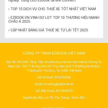
nghiệp” cùng CEO Ezbook tại BNI Connect
› TOP 10 DỊCH VỤ CHO THUÊ XE TỐT NHẤT VIỆT NAM
› EZBOOK.VN VINH DỰ LỌT TOP 10 THƯƠNG HIỆU MẠNH
CHÂU Á 2025
› CẬP NHẬT BẢNG GIÁ THUÊ XE TỰ LÁI TẾT 2025
CÔNG TY TNHH EZBOOK VIỆT NAM
Địa chỉ: HA-S05, Tầng Trệt, Khu thương mại tòa nhà Hawaii Chung Cư
New City - Số 17 đường Mai Chí Thọ, Khu phố 7, Phường An Khánh,
Thành phố Thủ Đức, Tp.HCM, Việt Nam
Mã số thuế: 0312702942
Email:
booking@ezbook.vn
Số điện thoại:
0913999979
Người đại diện: Lê Thị Thu Trang - Giám đốc