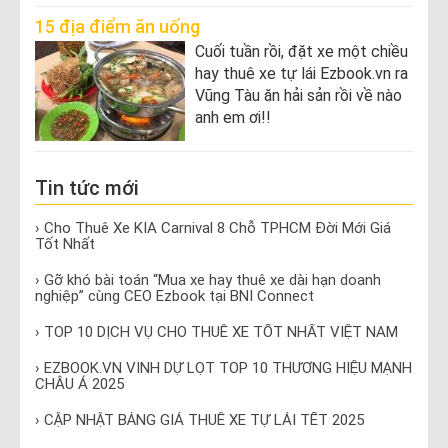
15 địa điểm ăn uống
Cuối tuần rồi, đặt xe một chiều
hay thuê xe tự lái Ezbook.vn ra
Vũng Tàu ăn hải sản rồi về nào
anh em ơi!!
Tin tức mới
› Cho Thuê Xe KIA Carnival 8 Chỗ TPHCM Đời Mới Giá
Tốt Nhất
› Gỡ khó bài toán “Mua xe hay thuê xe dài hạn doanh
nghiệp” cùng CEO Ezbook tại BNI Connect
› TOP 10 DỊCH VỤ CHO THUÊ XE TỐT NHẤT VIỆT NAM
› EZBOOK.VN VINH DỰ LỌT TOP 10 THƯƠNG HIỆU MẠNH
CHÂU Á 2025
› CẬP NHẬT BẢNG GIÁ THUÊ XE TỰ LÁI TẾT 2025