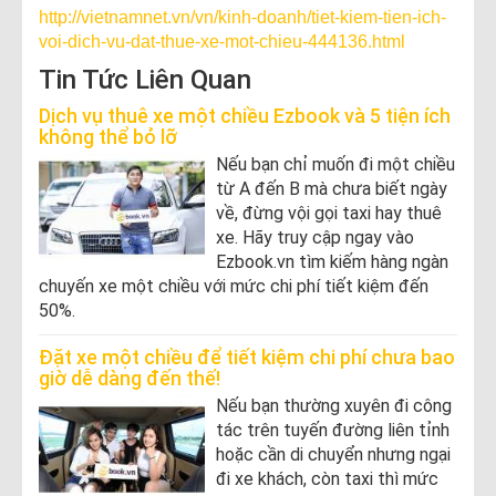
http://vietnamnet.vn/vn/kinh-doanh/tiet-kiem-tien-ich-
voi-dich-vu-dat-thue-xe-mot-chieu-444136.html
Tin Tức Liên Quan
Dịch vụ thuê xe một chiều Ezbook và 5 tiện ích
không thể bỏ lỡ
Nếu bạn chỉ muốn đi một chiều
từ A đến B mà chưa biết ngày
về, đừng vội gọi taxi hay thuê
xe. Hãy truy cập ngay vào
Ezbook.vn tìm kiếm hàng ngàn
chuyến xe một chiều với mức chi phí tiết kiệm đến
50%.
Đặt xe một chiều để tiết kiệm chi phí chưa bao
giờ dễ dàng đến thế!
Nếu bạn thường xuyên đi công
tác trên tuyến đường liên tỉnh
hoặc cần di chuyển nhưng ngại
đi xe khách, còn taxi thì mức