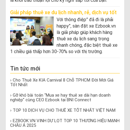
là khởi đầu thuận lợi cho kỳ nghỉ sắp tới của bạn.
Giải pháp thuê xe du lịch nhanh, rẻ, dịch vụ tốt
Với thông điệp” đã đi là phải
happy”, sàn đặt xe Ezbook.vn
là giải pháp giúp khách hàng
thuê xe du lịch sang trọng
nhanh chóng, đặc biệt thuê xe
1 chiều giá thấp hơn 30-70% so với thị trường.
Tin tức mới
› Cho Thuê Xe KIA Carnival 8 Chỗ TPHCM Đời Mới Giá
Tốt Nhất
› Gỡ khó bài toán “Mua xe hay thuê xe dài hạn doanh
nghiệp” cùng CEO Ezbook tại BNI Connect
› TOP 10 DỊCH VỤ CHO THUÊ XE TỐT NHẤT VIỆT NAM
› EZBOOK.VN VINH DỰ LỌT TOP 10 THƯƠNG HIỆU MẠNH
CHÂU Á 2025