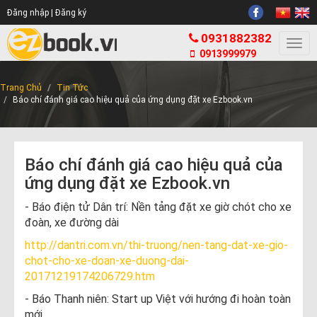
Đăng nhập |
Đăng ký
0931882382
Togg
0913999979
navi
Trang Chủ
Tin Tức
Báo chí đánh giá cao hiệu quả của ứng dụng đặt xe Ezbook.vn
Báo chí đánh giá cao hiệu quả của
ứng dụng đặt xe Ezbook.vn
- Báo điện tử Dân trí: Nền tảng đặt xe giờ chót cho xe
đoàn, xe đường dài
http://dantri.com.vn/thi-truong/nen-tang-dat-xe-gio-
chot-cho-xe-doan-xe-duong-dai-
20171219174206729.htm
- Báo Thanh niên: Start up Việt với hướng đi hoàn toàn
mới