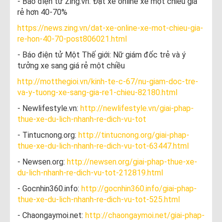
- Báo điện tử Zing.vn: Đặt xe online xe một chiều giá
rẻ hơn 40-70%
https://news.zing.vn/dat-xe-online-xe-mot-chieu-gia-
re-hon-40-70-post806021.html
- Báo điện tử Một Thế giới: Nữ giám đốc trẻ và ý
tưởng xe sang giá rẻ một chiều
http://motthegioi.vn/kinh-te-c-67/nu-giam-doc-tre-
va-y-tuong-xe-sang-gia-re1-chieu-82180.html
- Newlifestyle.vn:
http://newlifestyle.vn/giai-phap-
thue-xe-du-lich-nhanh-re-dich-vu-tot
- Tintucnong.org:
http://tintucnong.org/giai-phap-
thue-xe-du-lich-nhanh-re-dich-vu-tot-63447.html
- Newsen.org:
http://newsen.org/giai-phap-thue-xe-
du-lich-nhanh-re-dich-vu-tot-212819.html
- Gocnhin360.info:
http://gocnhin360.info/giai-phap-
thue-xe-du-lich-nhanh-re-dich-vu-tot-525.html
- Chaongaymoi.net:
http://chaongaymoi.net/giai-phap-