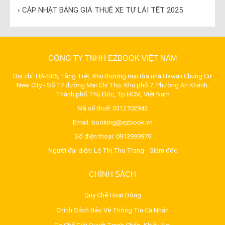
› CẬP NHẬT BẢNG GIÁ THUÊ XE TỰ LÁI TẾT 2025
CÔNG TY TNHH EZBOOK VIỆT NAM
Địa chỉ: HA-S05, Tầng Trệt, Khu thương mại tòa nhà Hawaii Chung Cư
New City - Số 17 đường Mai Chí Thọ, Khu phố 7, Phường An Khánh,
Thành phố Thủ Đức, Tp.HCM, Việt Nam
Mã số thuế: 0312702942
Email:
booking@ezbook.vn
Số điện thoại:
0913999979
Người đại diện: Lê Thị Thu Trang - Giám đốc
CHÍNH SÁCH
Quy Chế Hoạt Động
Chính Sách Bảo Vệ Thông Tin Cá Nhân