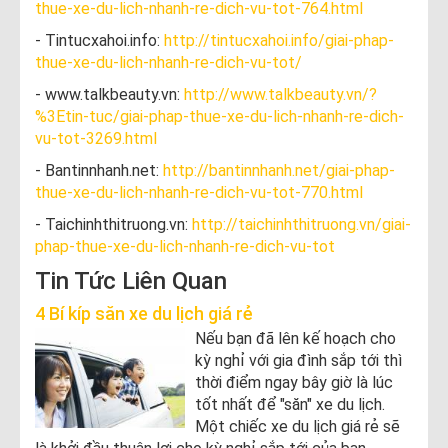
thue-xe-du-lich-nhanh-re-dich-vu-tot-764.html
- Tintucxahoi.info:
http://tintucxahoi.info/giai-phap-
thue-xe-du-lich-nhanh-re-dich-vu-tot/
- www.talkbeauty.vn:
http://www.talkbeauty.vn/?
%3Etin-tuc/giai-phap-thue-xe-du-lich-nhanh-re-dich-
vu-tot-3269.html
- Bantinnhanh.net:
http://bantinnhanh.net/giai-phap-
thue-xe-du-lich-nhanh-re-dich-vu-tot-770.html
- Taichinhthitruong.vn:
http://taichinhthitruong.vn/giai-
phap-thue-xe-du-lich-nhanh-re-dich-vu-tot
Tin Tức Liên Quan
4 Bí kíp săn xe du lịch giá rẻ
Nếu bạn đã lên kế hoạch cho
kỳ nghỉ với gia đình sắp tới thì
thời điểm ngay bây giờ là lúc
tốt nhất để "săn" xe du lịch.
Một chiếc xe du lịch giá rẻ sẽ