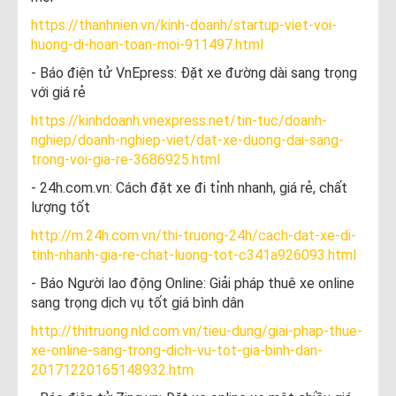
https://thanhnien.vn/kinh-doanh/startup-viet-voi-
huong-di-hoan-toan-moi-911497.html
- Báo điện tử VnEpress: Đặt xe đường dài sang trọng
với giá rẻ
https://kinhdoanh.vnexpress.net/tin-tuc/doanh-
nghiep/doanh-nghiep-viet/dat-xe-duong-dai-sang-
trong-voi-gia-re-3686925.html
- 24h.com.vn: Cách đặt xe đi tỉnh nhanh, giá rẻ, chất
lượng tốt
http://m.24h.com.vn/thi-truong-24h/cach-dat-xe-di-
tinh-nhanh-gia-re-chat-luong-tot-c341a926093.html
- Báo Người lao động Online: Giải pháp thuê xe online
sang trọng dịch vụ tốt giá bình dân
http://thitruong.nld.com.vn/tieu-dung/giai-phap-thue-
xe-online-sang-trong-dich-vu-tot-gia-binh-dan-
20171220165148932.htm