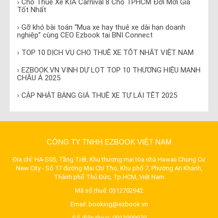
› Cho Thuê Xe KIA Carnival 8 Chỗ TPHCM Đời Mới Giá
Tốt Nhất
› Gỡ khó bài toán “Mua xe hay thuê xe dài hạn doanh
nghiệp” cùng CEO Ezbook tại BNI Connect
› TOP 10 DỊCH VỤ CHO THUÊ XE TỐT NHẤT VIỆT NAM
› EZBOOK.VN VINH DỰ LỌT TOP 10 THƯƠNG HIỆU MẠNH
CHÂU Á 2025
› CẬP NHẬT BẢNG GIÁ THUÊ XE TỰ LÁI TẾT 2025
CÔNG TY TNHH EZBOOK VIỆT NAM
Địa chỉ: HA-S05, Tầng Trệt, Khu thương mại tòa nhà Hawaii Chung Cư
New City - Số 17 đường Mai Chí Thọ, Khu phố 7, Phường An Khánh,
Thành phố Thủ Đức, Tp.HCM, Việt Nam
Mã số thuế: 0312702942
Email:
booking@ezbook.vn
Số điện thoại:
0913999979