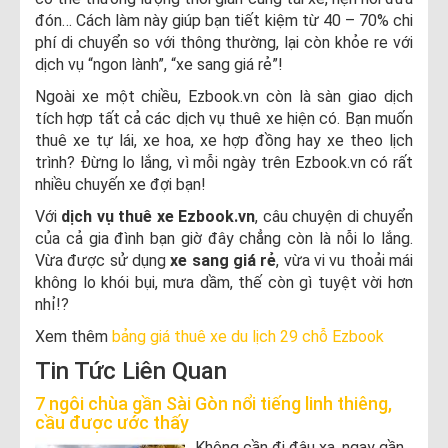
đón… Cách làm này giúp bạn tiết kiệm từ 40 – 70% chi
phí di chuyển so với thông thường, lại còn khỏe re với
dịch vụ “ngon lành”, “xe sang giá rẻ”!
Ngoài xe một chiều, Ezbook.vn còn là sàn giao dịch
tích hợp tất cả các dịch vụ thuê xe hiện có. Bạn muốn
thuê xe tự lái, xe hoa, xe hợp đồng hay xe theo lịch
trình? Đừng lo lắng, vì mỗi ngày trên Ezbook.vn có rất
nhiều chuyến xe đợi bạn!
Với
dịch vụ thuê xe Ezbook.vn
, câu chuyện di chuyển
của cả gia đình bạn giờ đây chẳng còn là nỗi lo lắng.
Vừa được sử dụng
xe sang giá rẻ
, vừa vi vu thoải mái
không lo khói bụi, mưa dầm, thế còn gì tuyệt vời hơn
nhỉ!?
Xem thêm
bảng giá thuê xe du lịch 29 chỗ Ezbook
Tin Tức Liên Quan
7 ngôi chùa gần Sài Gòn nổi tiếng linh thiêng,
cầu được ước thấy
Không cần đi đâu xa, ngay gần