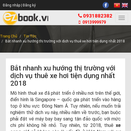
Đăng nhập |
Đăng ký
0931882382
Togg
0913999979
navi
Trang Chủ
Tin Tức
Bắt nhanh xu hướng thị trường với dịch vụ thuê xe hơi tiện dụng nhất 2018
Bắt nhanh xu hướng thị trường với
dịch vụ thuê xe hơi tiện dụng nhất
2018
Mô hình thuê xe đã phát triển ở nhiều nơi trên thế giới,
điển hình là Singapore – quốc gia phát triển vào hàng
top ở khu vực Đông Nam Á. Tuy nhiên, nếu muốn trải
nghiệm thử dịch vụ này, nhiều năm về trước, bạn buộc
phải đặt vé máy bay bay sang tận đảo quốc với mức
chi phí không hề nhỏ. Tuy nhiên, từ 2018, thuê
xe