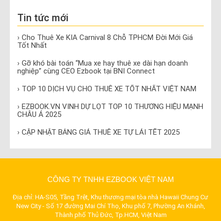
Tin tức mới
› Cho Thuê Xe KIA Carnival 8 Chỗ TPHCM Đời Mới Giá
Tốt Nhất
› Gỡ khó bài toán “Mua xe hay thuê xe dài hạn doanh
nghiệp” cùng CEO Ezbook tại BNI Connect
› TOP 10 DỊCH VỤ CHO THUÊ XE TỐT NHẤT VIỆT NAM
› EZBOOK.VN VINH DỰ LỌT TOP 10 THƯƠNG HIỆU MẠNH
CHÂU Á 2025
› CẬP NHẬT BẢNG GIÁ THUÊ XE TỰ LÁI TẾT 2025
CÔNG TY TNHH EZBOOK VIỆT NAM
Địa chỉ: HA-S05, Tầng Trệt, Khu thương mại tòa nhà Hawaii Chung Cư
New City - Số 17 đường Mai Chí Thọ, Khu phố 7, Phường An Khánh,
Thành phố Thủ Đức, Tp.HCM, Việt Nam