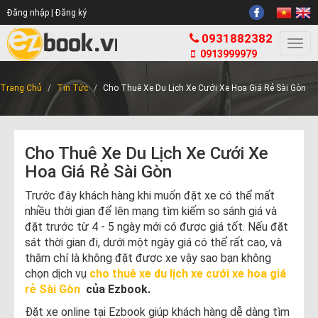
Đăng nhập |
Đăng ký
0931882382
Togg
0913999979
navi
Trang Chủ
Tin Tức
Cho Thuê Xe Du Lịch Xe Cưới Xe Hoa Giá Rẻ Sài Gòn
Cho Thuê Xe Du Lịch Xe Cưới Xe
Hoa Giá Rẻ Sài Gòn
Trước đây khách hàng khi muốn đặt xe có thể mất
nhiều thời gian để lên mạng tìm kiếm so sánh giá và
đặt trước từ 4 - 5 ngày mới có được giá tốt. Nếu đặt
sát thời gian đi, dưới một ngày giá có thể rất cao, và
thậm chí là không đặt được xe vậy sao bạn không
chọn dịch vụ
cho thuê xe du lịch xe cưới xe hoa giá
rẻ Sài Gòn
của Ezbook.
Đặt xe online tại Ezbook giúp khách hàng dễ dàng tìm