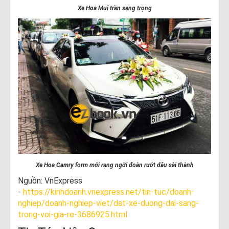
Xe Hoa Mui trần sang trọng
Xe Hoa Camry form mới rạng ngời đoàn rướt dâu sài thành
Nguồn: VnExpress
-
https://kinhdoanh.vnexpress.net/tin-tuc/doanh-
nghiep/doanh-nghiep-viet/dat-xe-duong-dai-sang-
trong-voi-gia-re-3686925.html