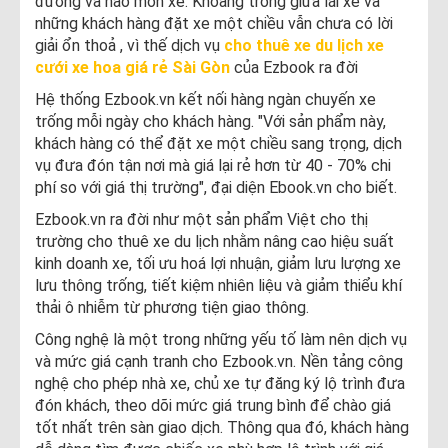
đường và hao mòn xe. Khoảng trống giữa lái xe và
những khách hàng đặt xe một chiều vẫn chưa có lời
giải ổn thoả , vì thế dịch vụ
cho thuê xe du lịch xe
cưới xe hoa giá rẻ Sài Gòn
của Ezbook ra đời
Hệ thống Ezbook.vn kết nối hàng ngàn chuyến xe
trống mỗi ngày cho khách hàng. "Với sản phẩm này,
khách hàng có thể đặt xe một chiều sang trọng, dịch
vụ đưa đón tận nơi mà giá lại rẻ hơn từ 40 - 70% chi
phí so với giá thị trường", đại diện Ebook.vn cho biết.
Ezbook.vn ra đời như một sản phẩm Việt cho thị
trường cho thuê xe du lịch nhằm nâng cao hiệu suất
kinh doanh xe, tối ưu hoá lợi nhuận, giảm lưu lượng xe
lưu thông trống, tiết kiệm nhiên liệu và giảm thiểu khí
thải ô nhiễm từ phương tiện giao thông.
Công nghệ là một trong những yếu tố làm nên dịch vụ
và mức giá cạnh tranh cho Ezbook.vn. Nền tảng công
nghệ cho phép nhà xe, chủ xe tự đăng ký lộ trình đưa
đón khách, theo dõi mức giá trung bình để chào giá
tốt nhất trên sàn giao dịch. Thông qua đó, khách hàng