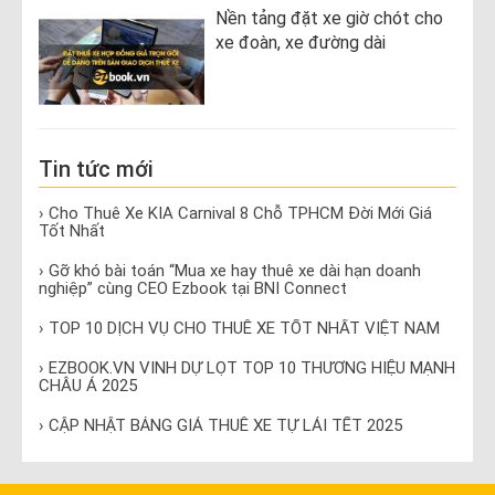
Nền tảng đặt xe giờ chót cho
xe đoàn, xe đường dài
Tin tức mới
› Cho Thuê Xe KIA Carnival 8 Chỗ TPHCM Đời Mới Giá
Tốt Nhất
› Gỡ khó bài toán “Mua xe hay thuê xe dài hạn doanh
nghiệp” cùng CEO Ezbook tại BNI Connect
› TOP 10 DỊCH VỤ CHO THUÊ XE TỐT NHẤT VIỆT NAM
› EZBOOK.VN VINH DỰ LỌT TOP 10 THƯƠNG HIỆU MẠNH
CHÂU Á 2025
› CẬP NHẬT BẢNG GIÁ THUÊ XE TỰ LÁI TẾT 2025