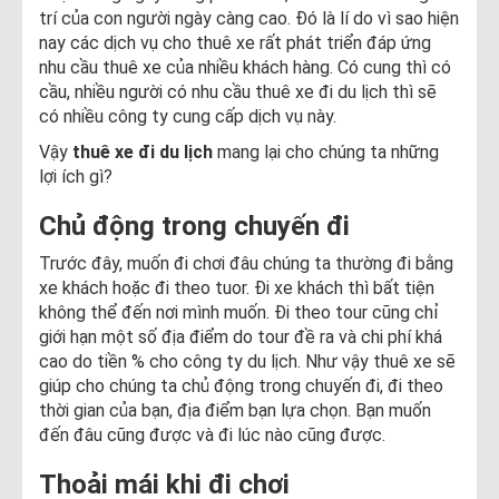
trí của con người ngày càng cao. Đó là lí do vì sao hiện
nay các dịch vụ cho thuê xe rất phát triển đáp ứng
nhu cầu thuê xe của nhiều khách hàng. Có cung thì có
cầu, nhiều người có nhu cầu thuê xe đi du lịch thì sẽ
có nhiều công ty cung cấp dịch vụ này.
Vậy
thuê xe đi du lịch
mang lại cho chúng ta những
lợi ích gì?
Chủ động trong chuyến đi
Trước đây, muốn đi chơi đâu chúng ta thường đi bằng
xe khách hoặc đi theo tuor. Đi xe khách thì bất tiện
không thể đến nơi mình muốn. Đi theo tour cũng chỉ
giới hạn một số địa điểm do tour đề ra và chi phí khá
cao do tiền % cho công ty du lịch. Như vậy thuê xe sẽ
giúp cho chúng ta chủ động trong chuyến đi, đi theo
thời gian của bạn, địa điểm bạn lựa chọn. Bạn muốn
đến đâu cũng được và đi lúc nào cũng được.
Thoải mái khi đi chơi