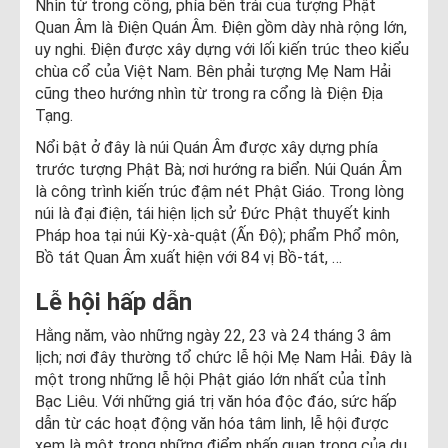
Nhìn từ trong cổng, phía bên trái của tượng Phật
Quan Âm là Điện Quán Âm. Điện gồm dày nhà rộng lớn,
uy nghi. Điện được xây dựng với lối kiến trúc theo kiểu
chùa cổ của Việt Nam. Bên phải tượng Mẹ Nam Hải
cũng theo hướng nhìn từ trong ra cổng là Điện Địa
Tạng.
Nổi bật ở đây là núi Quán Âm được xây dựng phía
trước tượng Phật Bà; nơi hướng ra biển. Núi Quán Âm
là công trình kiến trúc đậm nét Phật Giáo. Trong lòng
núi là đại điện, tái hiện lịch sử Đức Phật thuyết kinh
Pháp hoa tại núi Kỳ-xà-quật (Ấn Độ); phẩm Phổ môn,
Bồ tát Quan Âm xuất hiện với 84 vị Bồ-tát, …
Lễ hội hấp dẫn
Hằng năm, vào những ngày 22, 23 và 24 tháng 3 âm
lịch; nơi đây thường tổ chức lễ hội Mẹ Nam Hải. Đây là
một trong những lễ hội Phật giáo lớn nhất của tỉnh
Bạc Liêu. Với những giá trị văn hóa độc đáo, sức hấp
dẫn từ các hoạt động văn hóa tâm linh, lễ hội được
xem là một trong những điểm nhấn quan trọng của du