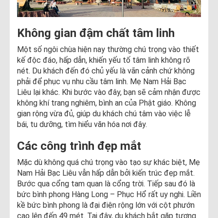
Không gian đậm chất tâm linh
Một số ngôi chùa hiện nay thường chú trọng vào thiết
kế độc đáo, hấp dẫn, khiến yếu tố tâm linh không rõ
nét. Du khách đến đó chủ yếu là vãn cảnh chứ không
phải để phục vụ nhu cầu tâm linh. Mẹ Nam Hải Bạc
Liêu lại khác. Khi bước vào đây, bạn sẽ cảm nhận được
không khí trang nghiêm, bình an của Phật giáo. Không
gian rộng vừa đủ, giúp du khách chú tâm vào việc lễ
bái, tu dưỡng, tìm hiểu văn hóa nơi đây.
Các công trình đẹp mắt
Mặc dù không quá chú trọng vào tạo sự khác biệt, Mẹ
Nam Hải Bạc Liêu vẫn hấp dẫn bởi kiến trúc đẹp mắt.
Bước qua cổng tam quan là cổng trời. Tiếp sau đó là
bức bình phong Hàng Long – Phục Hổ rất uy nghi. Liền
kề bức bình phong là đại điện rộng lớn với cột phướn
cao lên đến 49 mét. Tại đây, du khách bắt gặp tượng