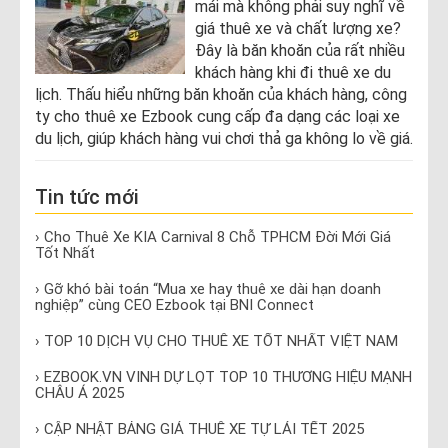
mái mà không phải suy nghĩ về
giá thuê xe và chất lượng xe?
Đây là băn khoăn của rất nhiều
khách hàng khi đi thuê xe du
lịch. Thấu hiểu những băn khoăn của khách hàng, công
ty cho thuê xe Ezbook cung cấp đa dạng các loại xe
du lịch, giúp khách hàng vui chơi thả ga không lo về giá.
Tin tức mới
› Cho Thuê Xe KIA Carnival 8 Chỗ TPHCM Đời Mới Giá
Tốt Nhất
› Gỡ khó bài toán “Mua xe hay thuê xe dài hạn doanh
nghiệp” cùng CEO Ezbook tại BNI Connect
› TOP 10 DỊCH VỤ CHO THUÊ XE TỐT NHẤT VIỆT NAM
› EZBOOK.VN VINH DỰ LỌT TOP 10 THƯƠNG HIỆU MẠNH
CHÂU Á 2025
› CẬP NHẬT BẢNG GIÁ THUÊ XE TỰ LÁI TẾT 2025