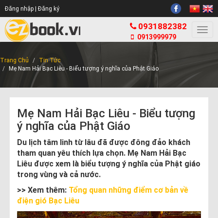
Đăng nhập |
Đăng ký
0931882382
Togg
0913999979
navi
Trang Chủ
Tin Tức
Mẹ Nam Hải Bạc Liêu - Biểu tượng ý nghĩa của Phật Giáo
Mẹ Nam Hải Bạc Liêu - Biểu tượng
ý nghĩa của Phật Giáo
Du lịch tâm linh từ lâu đã được đông đảo khách
tham quan yêu thích lựa chọn. Mẹ Nam Hải Bạc
Liêu được xem là biểu tượng ý nghĩa của Phật giáo
trong vùng và cả nước.
>> Xem thêm:
Tổng quan những điểm cơ bản về
điện gió Bạc Liêu​