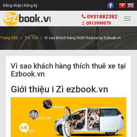
Đăng nhập |
Đăng ký
0931882382
Togg
0913999979
navi
Trang Chủ
Tin Tức
Vì sao khách hàng thích thuê xe tại Ezbook.vn
Vì sao khách hàng thích thuê xe tại
Ezbook.vn
Giới thiệu i Zì ezbook.vn