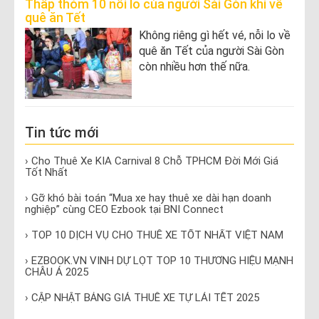
Thấp thỏm 10 nỗi lo của người Sài Gòn khi về
quê ăn Tết
Không riêng gì hết vé, nỗi lo về
quê ăn Tết của người Sài Gòn
còn nhiều hơn thế nữa.
Tin tức mới
› Cho Thuê Xe KIA Carnival 8 Chỗ TPHCM Đời Mới Giá
Tốt Nhất
› Gỡ khó bài toán “Mua xe hay thuê xe dài hạn doanh
nghiệp” cùng CEO Ezbook tại BNI Connect
› TOP 10 DỊCH VỤ CHO THUÊ XE TỐT NHẤT VIỆT NAM
› EZBOOK.VN VINH DỰ LỌT TOP 10 THƯƠNG HIỆU MẠNH
CHÂU Á 2025
› CẬP NHẬT BẢNG GIÁ THUÊ XE TỰ LÁI TẾT 2025