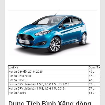
Loại Xe
Dung Tích B
Honda City đời 2019, 2020
40 L
Honda Civic 2008
47 L
Honda Civic 1.8
47 L
Honda CRV phiên bản 1.5 E, 1.5 G 1.5L đời 2018
57 L
Honda CRV phiên bản 1.5 E, 1.5 G 1.5L 2019
57 L
Honda Accord
65 L
Dung Tích Bình Xăng dòng