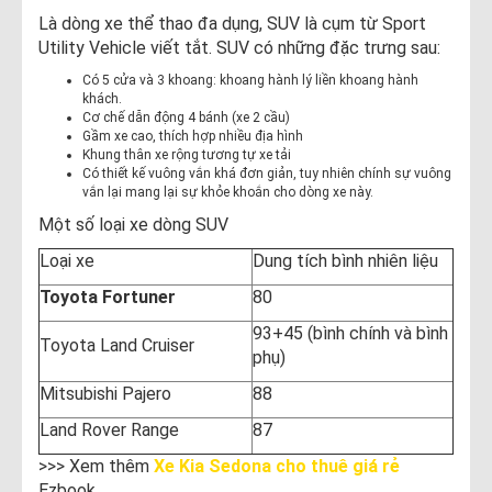
Là dòng xe thể thao đa dụng, SUV là cụm từ Sport
Utility Vehicle viết tắt. SUV có những đặc trưng sau:
Có 5 cửa và 3 khoang: khoang hành lý liền khoang hành
khách.
Cơ chế dẫn động 4 bánh (xe 2 cầu)
Gầm xe cao, thích hợp nhiều địa hình
Khung thân xe rộng tương tự xe tải
Có thiết kế vuông vắn khá đơn giản, tuy nhiên chính sự vuông
vắn lại mang lại sự khỏe khoắn​ cho dòng xe này.
Một số loại xe dòng SUV
Loại xe
Dung tích bình nhiên liệu
Toyota Fortuner
80
93+45 (bình chính và bình
Toyota Land Cruiser
phụ)
Mitsubishi Pajero
88
Land Rover Range
87
>>> Xem thêm
Xe Kia Sedona cho thuê giá rẻ
Ezbook