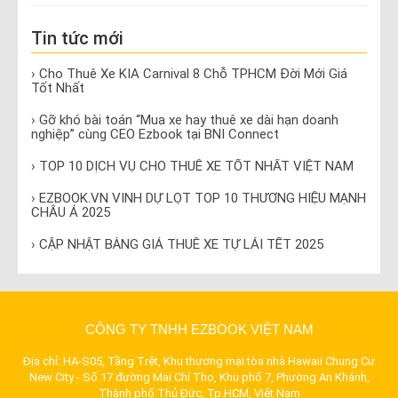
Tin tức mới
› Cho Thuê Xe KIA Carnival 8 Chỗ TPHCM Đời Mới Giá
Tốt Nhất
› Gỡ khó bài toán “Mua xe hay thuê xe dài hạn doanh
nghiệp” cùng CEO Ezbook tại BNI Connect
› TOP 10 DỊCH VỤ CHO THUÊ XE TỐT NHẤT VIỆT NAM
› EZBOOK.VN VINH DỰ LỌT TOP 10 THƯƠNG HIỆU MẠNH
CHÂU Á 2025
› CẬP NHẬT BẢNG GIÁ THUÊ XE TỰ LÁI TẾT 2025
CÔNG TY TNHH EZBOOK VIỆT NAM
Địa chỉ: HA-S05, Tầng Trệt, Khu thương mại tòa nhà Hawaii Chung Cư
New City - Số 17 đường Mai Chí Thọ, Khu phố 7, Phường An Khánh,
Thành phố Thủ Đức, Tp.HCM, Việt Nam