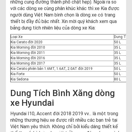
những cung đường thành phố chật hẹp). Ngoài ra so
với các dòng xe cùng phân khúc khác thì xe Kia được
người dùng Việt Nam bình chọn là dòng xe có trang
thiết bị đầy đủ bậc nhất. Xin mời quý khách xem qua
bảng dung tích nhiên liệu của dòng xe Kia:
Loại Xe
Dung Tích 
Kia Cerato đời 2020
50 L
Kia Morning đời 2010
35 L
Kia Morning đời 2011
35 L
Kia Morning đời 2016
35 L
Kia Morning đời 2017
35 L
Kia Cerato phiên bản 1.6MT, 1.6AT, 2.0AT đời 2019
50 L
Kia Forte
50 L
Kia Sedona
80 L
Dung Tích Bình Xăng dòng
xe Hyundai
Hyundai I10, Accent đời 2018 2019 vv... là một trong
những thương hiệu xe được rất nhiều các bạn trẻ tại
Việt Nam yêu thích. Không chỉ bởi kiểu dáng thiết kế