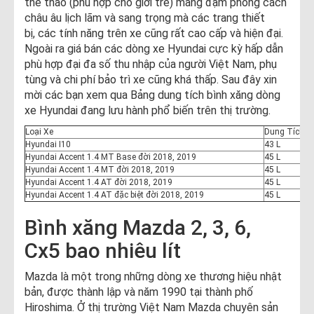
thể thao (phù hợp cho giới trẻ) mang đậm phong cách
châu âu lịch lãm và sang trọng mà các trang thiết
bị, các tính năng trên xe cũng rất cao cấp và hiện đại.
Ngoài ra giá bán các dòng xe Hyundai cực kỳ hấp dẫn
phù hợp đại đa số thu nhập của người Việt Nam, phụ
tùng và chi phí bảo trì xe cũng khá thấp. Sau đây xin
mời các bạn xem qua Bảng dung tích bình xăng dòng
xe Hyundai đang lưu hành phổ biến trên thị trường.
Loại Xe
Dung Tích B
Hyundai I10
43 L
Hyundai Accent 1.4 MT Base đời 2018, 2019
45 L
Hyundai Accent 1.4 MT đời 2018, 2019
45 L
Hyundai Accent 1.4 AT đời 2018, 2019
45 L
Hyundai Accent 1.4 AT đặc biệt đời 2018, 2019
45 L
Bình xăng Mazda 2, 3, 6,
Cx5 bao nhiêu lít
Mazda là một trong những dòng xe thương hiệu nhật
bản, được thành lập và năm 1990 tại thành phố
Hiroshima. Ở thị trường Việt Nam Mazda chuyên sản