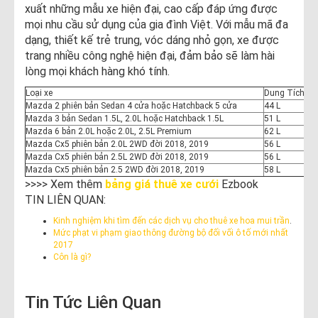
xuất những mẫu xe hiện đại, cao cấp đáp ứng được
mọi nhu cầu sử dụng của gia đình Việt. Với mẫu mã đa
dạng, thiết kế trẻ trung, vóc dáng nhỏ gọn, xe được
trang nhiều công nghệ hiện đại, đảm bảo sẽ làm hài
lòng mọi khách hàng khó tính.
Loại xe
Dung Tích Bìn
Mazda 2 phiên bản Sedan 4 cửa hoặc Hatchback 5 cửa
44 L
Mazda 3 bản Sedan 1.5L, 2.0L hoặc Hatchback 1.5L
51 L
Mazda 6 bản 2.0L hoặc 2.0L, 2.5L Premium
62 L
Mazda Cx5 phiên bản 2.0L 2WD đời 2018, 2019
56 L
Mazda Cx5 phiên bản 2.5L 2WD đời 2018, 2019
56 L
Mazda Cx5 phiên bản 2.5 2WD đời 2018, 2019
58 L
>>>> Xem thêm
bảng giá thuê xe cưới
Ezbook
TIN LIÊN QUAN:
Kinh nghiệm khi tìm đến các dịch vụ cho thuê xe hoa mui trần
.
Mức phạt vi phạm giao thông đường bộ đối vối ô tố mới nhất
2017
Côn là gì?
Tin Tức Liên Quan