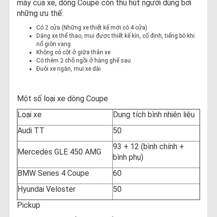
máy của xe, dòng Coupe còn thu hút người dùng bởi
những ưu thế:
Có 2 cửa (Những xe thiết kế mới có 4 cửa)
Dáng xe thể thao, mui được thiết kế kín, cố định, tiếng bô khi
nổ giòn vang
Không có cột ở giữa thân xe
Có thêm 2 chỗ ngồi ở hàng ghế sau
Đuôi xe ngắn, mui xe dài​
Một số loại xe dòng Coupe
Loại xe
Dung tích bình nhiên liệu
Audi TT
50
93 + 12 (bình chính +
Mercedes GLE 450 AMG
bình phụ)
BMW Series 4 Coupe
60
Hyundai Veloster
50
Pickup