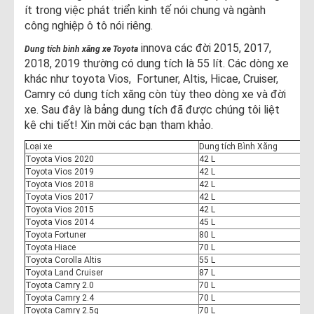
ít trong việc phát triển kinh tế nói chung và ngành
công nghiệp ô tô nói riêng.
innova các đời 2015, 2017,
Dung tích bình xăng xe Toyota
2018, 2019 thường có dung tích là 55 lít. Các dòng xe
khác như toyota Vios, Fortuner, Altis, Hicae, Cruiser,
Camry có dung tích xăng còn tùy theo dòng xe và đời
xe. Sau đây là bảng dung tích đã được chúng tôi liệt
kê chi tiết! Xin mời các bạn tham khảo.
Loại xe
Dung tích Bình Xăng
Toyota Vios 2020
42 L
Toyota Vios 2019
42 L
Toyota Vios 2018
42 L
Toyota Vios 2017
42 L
Toyota Vios 2015
42 L
Toyota Vios 2014
45 L
Toyota Fortuner
80 L
Toyota Hiace
70 L
Toyota Corolla Altis
55 L
Toyota Land Cruiser
87 L
Toyota Camry 2.0
70 L
Toyota Camry 2.4
70 L
Toyota Camry 2.5q
70 L