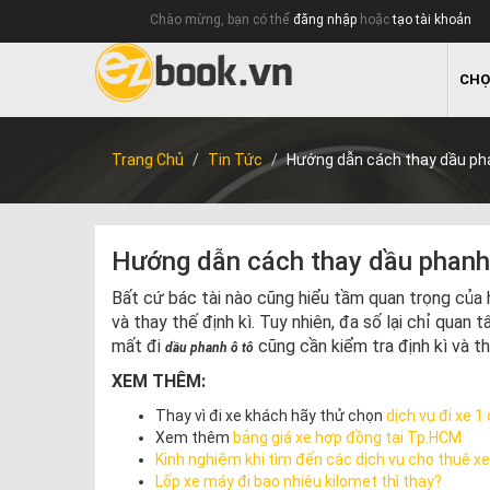
Chào mừng, bạn có thể
đăng nhập
hoặc
tạo tài khoản
CHỌ
Trang Chủ
Tin Tức
Hướng dẫn cách thay dầu pha
Hướng dẫn cách thay dầu phanh 
Bất cứ bác tài nào cũng hiểu tầm quan trọng của 
và thay thế định kì. Tuy nhiên, đa số lại chỉ qu
mất đi
cũng cần kiểm tra định kì và th
dầu phanh ô tô
XEM THÊM:
Thay vì đi xe khách hãy thử chọn
dịch vụ đi xe 1 
Xem thêm
bảng giá xe hợp đồng tại Tp.HCM
Kinh nghiệm khi tìm đến các dịch vụ cho thuê xe
Lốp xe máy đi bao nhiêu kilomet thì thay?