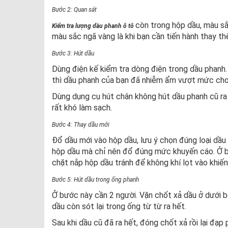
Bước 2: Quan sát
còn trong hộp dầu, màu sắ
Kiểm tra lượng dầu phanh ô tô
màu sắc ngã vàng là khi bạn cần tiến hành thay th
Bước 3: Hút dầu
Dùng điện kế kiểm tra dòng điện trong dầu phanh.
thì dầu phanh của bạn đã nhiễm ẩm vượt mức cho
Dùng dụng cụ hút chân không hút dầu phanh cũ ra 
rất khó làm sạch.
Bước 4: Thay dầu mới
Đổ dầu mới vào hộp dầu, lưu ý chọn đúng loại dầu
hộp dầu mà chỉ nên đổ đúng mức khuyến cáo. Ở b
chặt nắp hộp dầu tránh để không khí lọt vào khiến
Bước 5: Hút dầu trong ống phanh
Ở bước này cần 2 người. Vặn chốt xả dầu ở dưới b
dầu còn sót lại trong ống từ từ ra hết.
Sau khi dầu cũ đã ra hết, đóng chốt xả rồi lại đạp 