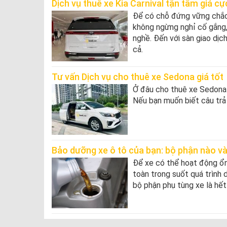
Dịch vụ thuê xe Kia Carnival tận tâm giá c
Để có chỗ đứng vững chắc v
không ngừng nghỉ cố gắng,
nghề. Đến với sàn giao dịch
cả.
Tư vấn Dịch vụ cho thuê xe Sedona giá tốt
Ở đâu cho thuê xe Sedona g
Nếu bạn muốn biết câu trả
Bảo dưỡng xe ô tô của bạn: bộ phận nào và
Để xe có thể hoạt động ổ
toàn trong suốt quá trình 
bộ phận phụ tùng xe là hết