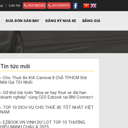
ng
Liên Hệ
0931882382
0913999979
ĐƯA ĐÓN SÂN BAY
ĐĂNG KÝ NHÀ XE
BẢNG GIÁ
Tin tức mới
› Cho Thuê Xe KIA Carnival 8 Chỗ TPHCM Đời
Mới Giá Tốt Nhất
› Gỡ khó bài toán “Mua xe hay thuê xe dài hạn
doanh nghiệp” cùng CEO Ezbook tại BNI Connect
› TOP 10 DỊCH VỤ CHO THUÊ XE TỐT NHẤT VIỆT
NAM
› EZBOOK.VN VINH DỰ LỌT TOP 10 THƯƠNG
HIỆU MẠNH CHÂU Á 2025