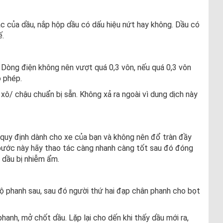
c của dầu, nắp hộp dầu có dấu hiệu nứt hay không. Dầu có
ế.
 Dòng điện không nên vượt quá 0,3 vôn, nếu quá 0,3 vôn
 phép.
xô/ chậu chuẩn bị sẵn. Không xả ra ngoài vì dung dịch này
 quy định dành cho xe của bạn và không nên đổ tràn đầy
ước này hãy thao tác càng nhanh càng tốt sau đó đóng
 dầu bị nhiễm ẩm.
ộ phanh sau, sau đó người thứ hai đạp chân phanh cho bọt
phanh, mở chốt dầu. Lặp lại cho dến khi thấy dầu mới ra,