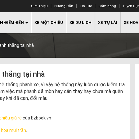
Giới Thiệu
Hướng Dẫn
Tin Tức
Cẩm nang
Tuyển Dụ
N ĐIỂM ĐẾN
XE MỘT CHIỀU
XE DU LỊCH
XE TỰ LÁI
XE HOA
nh thắng tại nhà
thắng tại nhà
hệ thống phanh xe, vì vậy hệ thống này luôn được kiểm tra
an tâm việc má phanh đã mòn hay cần thay hay chưa mà quên
ay khi đã cạn, đổi màu.
chiều giá rẻ
của Ezbook.vn
 hoa mui trần
.