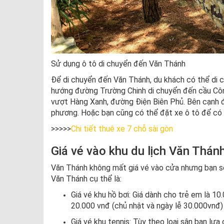
Sử dụng ô tô di chuyển đến Văn Thánh
Để di chuyển đến Văn Thánh, du khách có thể di c
hướng đường Trường Chinh di chuyển đến cầu Cô
vượt Hàng Xanh, đường Điện Biên Phủ. Bên cạnh đ
phương. Hoặc bạn cũng có thể đặt xe ô tô để có m
>>>>>
Chi tiết thuê xe 7 chỗ sài gòn
Giá vé vào khu du lịch Văn Thán
Văn Thánh không mất giá vé vào cửa nhưng bạn s
Văn Thánh cụ thể là:
Giá vé khu hồ bơi: Giá dành cho trẻ em là 10
20.000 vnđ (chủ nhật và ngày lễ 30.000vnđ)
Giá vé khu tennis: Tùy theo loại sân bạn lựa