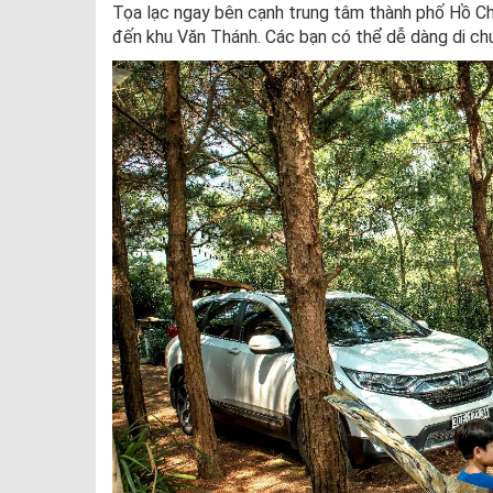
Tọa lạc ngay bên cạnh trung tâm thành phố Hồ Chí
đến khu Văn Thánh. Các bạn có thể dễ dàng di ch