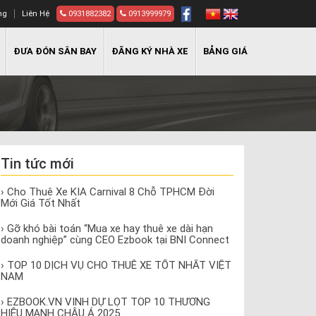
ng
Liên Hệ
0931882382
0913999979
ĐƯA ĐÓN SÂN BAY
ĐĂNG KÝ NHÀ XE
BẢNG GIÁ
Tin tức mới
› Cho Thuê Xe KIA Carnival 8 Chỗ TPHCM Đời
Mới Giá Tốt Nhất
› Gỡ khó bài toán “Mua xe hay thuê xe dài hạn
doanh nghiệp” cùng CEO Ezbook tại BNI Connect
› TOP 10 DỊCH VỤ CHO THUÊ XE TỐT NHẤT VIỆT
NAM
› EZBOOK.VN VINH DỰ LỌT TOP 10 THƯƠNG
HIỆU MẠNH CHÂU Á 2025