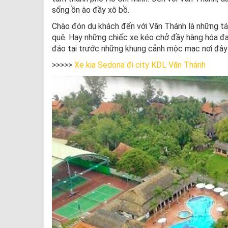
sống ồn ào đầy xô bồ.
Chào đón du khách đến với Văn Thánh là những t
quê. Hay những chiếc xe kéo chở đầy hàng hóa đ
đáo tại trước những khung cảnh mộc mạc nơi đây
>>>>>
Xe kia Sedona đi city KDL Văn Thánh