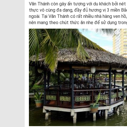
Văn Thánh còn gây ấn tượng với du khách bởi n
thực vô cùng đa dạng, đầy đủ hương vị 3 miền Bắ
ngoài. Tại Văn Thánh có rất nhiều nhà hàng ven hồ,
nên mang theo chút thức ăn nhẹ để sử dụng trong 