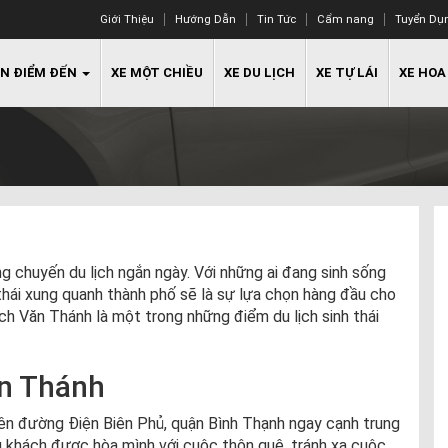
Giới Thiệu
Hướng Dẫn
Tin Tức
Cẩm nang
Tuyển Dụ
N ĐIỂM ĐẾN
XE MỘT CHIỀU
XE DU LỊCH
XE TỰ LÁI
XE HOA
g chuyến du lịch ngắn ngày. Với những ai đang sinh sống
 thái xung quanh thành phố sẽ là sự lựa chọn hàng đầu cho
ch Văn Thánh là một trong những điểm du lịch sinh thái
ăn Thánh
ên đường Điện Biên Phủ, quận Bình Thạnh ngay cạnh trung
u khách được hòa mình với cuộc thôn quê, tránh xa cuộc