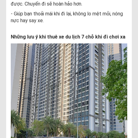
được. Chuyến đi sẽ hoàn hảo hơn.
- Giúp bạn thoải mái khi đi lại, không lo mệt mỏi, nóng
nực hay say xe.
Những lưu ý khi thuê xe du lịch 7 chỗ khi đi chơi xa