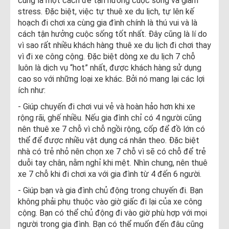
cũng là một cách để tận hưởng cuộc sống và giảm
stress. Đặc biệt, việc tự thuê xe du lịch, tự lên kế
hoạch đi chơi xa cùng gia đình chính là thú vui và là
cách tận hưởng cuộc sống tốt nhất. Đây cũng là lí do
vì sao rất nhiều khách hàng thuê xe du lịch đi chơi thay
vì đi xe công cộng. Đặc biệt dòng xe du lịch 7 chỗ
luôn là dịch vụ “hot” nhất, được khách hàng sử dụng
cao so với những loại xe khác. Bởi nó mang lại các lợi
ích như:
- Giúp chuyến đi chơi vui vẻ và hoàn hảo hơn khi xe
rộng rãi, ghế nhiều. Nếu gia đình chỉ có 4 người cũng
nên thuê xe 7 chỗ vì chỗ ngồi rộng, cốp để đồ lớn có
thể để được nhiều vật dụng cá nhân theo. Đặc biệt
nhà có trẻ nhỏ nên chọn xe 7 chỗ vì sẽ có chỗ để trẻ
duỗi tay chân, nằm nghỉ khi mệt. Nhìn chung, nên thuê
xe 7 chỗ khi đi chơi xa với gia đình từ 4 đến 6 người.
- Giúp bạn và gia đình chủ động trong chuyến đi. Bạn
không phải phụ thuộc vào giờ giấc đi lại của xe công
cộng. Bạn có thể chủ động đi vào giờ phù hợp với mọi
người trong gia đình. Bạn có thể muốn đến đâu cũng