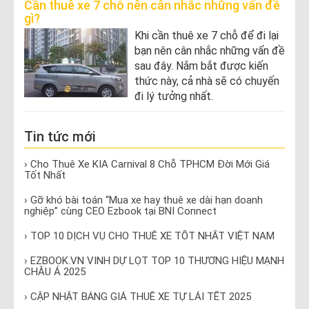
Cần thuê xe 7 chỗ nên cân nhắc những vấn đề
gì?
Khi cần thuê xe 7 chỗ để đi lại
bạn nên cân nhắc những vấn đề
sau đây. Nắm bắt được kiến
thức này, cả nhà sẽ có chuyến
đi lý tưởng nhất.
Tin tức mới
› Cho Thuê Xe KIA Carnival 8 Chỗ TPHCM Đời Mới Giá
Tốt Nhất
› Gỡ khó bài toán “Mua xe hay thuê xe dài hạn doanh
nghiệp” cùng CEO Ezbook tại BNI Connect
› TOP 10 DỊCH VỤ CHO THUÊ XE TỐT NHẤT VIỆT NAM
› EZBOOK.VN VINH DỰ LỌT TOP 10 THƯƠNG HIỆU MẠNH
CHÂU Á 2025
› CẬP NHẬT BẢNG GIÁ THUÊ XE TỰ LÁI TẾT 2025