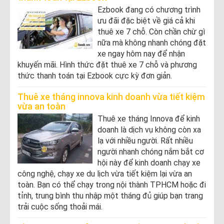
Ezbook đang có chương trình
ưu đãi đặc biệt về giá cả khi
thuê xe 7 chỗ. Còn chần chừ gì
nữa mà không nhanh chóng đặt
xe ngay hôm nay để nhận
khuyến mãi. Hình thức đặt thuê xe 7 chỗ và phương
thức thanh toán tại Ezbook cực kỳ đơn giản.
Thuê xe tháng innova kinh doanh vừa tiết kiệm
vừa an toàn
Thuê xe tháng Innova để kinh
doanh là dịch vụ không còn xa
lạ với nhiều người. Rất nhiều
người nhanh chóng nắm bắt cơ
hội này để kinh doanh chạy xe
công nghệ, chạy xe du lịch vừa tiết kiệm lại vừa an
toàn. Bạn có thể chạy trong nội thành TPHCM hoặc đi
tỉnh, trung bình thu nhập một tháng đủ giúp bạn trang
trải cuộc sống thoải mái.