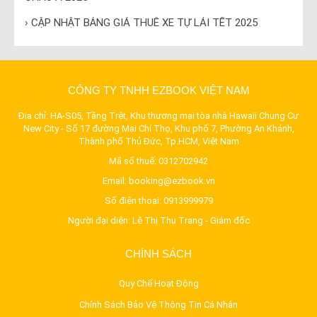
› CẬP NHẬT BẢNG GIÁ THUÊ XE TỰ LÁI TẾT 2025
CÔNG TY TNHH EZBOOK VIỆT NAM
Địa chỉ: HA-S05, Tầng Trệt, Khu thương mại tòa nhà Hawaii Chung Cư
New City - Số 17 đường Mai Chí Thọ, Khu phố 7, Phường An Khánh,
Thành phố Thủ Đức, Tp.HCM, Việt Nam
Mã số thuế: 0312702942
Email:
booking@ezbook.vn
Số điện thoại:
0913999979
Người đại diện: Lê Thị Thu Trang - Giám đốc
CHÍNH SÁCH
Quy Chế Hoạt Động
Chính Sách Bảo Vệ Thông Tin Cá Nhân