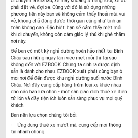
di chuyển là khá lâu; xe máy khoảng 3 tiếng rưỡi, xe đò
phải đặt vé, đợi xe. Cùng với đó là sử dụng những
phương tiện này bạn sẽ không cảm thấy thoải mái, vui
vẻ, không chủ động được thời gian cũng như tính an
toàn không cao. Đặc biệt, bạn sẽ cảm thấy mệt mỏi
khi di chuyển, không còn cảm giác lý thú khi ghé thăm
nơi này.
Để bạn có một kỳ nghỉ dưỡng hoàn hảo nhất tại Bình
Châu sau những ngày làm việc mệt mỏi thì tại sao
không đến với EZBOOK. Chúng ta sinh ra được định
sẵn là dành cho nhau. EZBOOK xuất phát cùng bạn ở
mọi nơi để đến được khu nghỉ dưỡng suối nước Bình
Châu. Nơi đây cung cấp hàng trăm loại xe khác nhau
cho các bạn lựa chọn - một sàn giao dịch thuê xe điện
tử lớn và đầy tiện ích luôn sẵn sàng phục vụ mọi quý
khách.
Bạn nên lựa chọn chúng tôi bởi:
- Ứng dụng thuê xe mượt mà, cung cấp mọi thông
tin nhanh chóng.