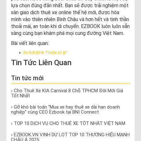
lựa chọn đúng đắn nhất. Bạn sẽ được trải nghiệm một
sàn giao dịch thuê xe online thế hệ mới, được hòa
mình vào thiên nhiên Bình Châu và hơn hết và tinh thần
thoải mái, an toàn khi di chuyển. EZBOOK luôn luôn sẵn
sàng cùng bạn khám phá mọi cung đường Việt Nam.
Bài viết liên quan:
Du lịch Bình Thuận có gì?
Tin Tức Liên Quan
Tin tức mới
› Cho Thuê Xe KIA Carnival 8 Chỗ TPHCM Đời Mới Giá
Tốt Nhất
› Gỡ khó bài toán “Mua xe hay thuê xe dài hạn doanh
nghiệp” cùng CEO Ezbook tại BNI Connect
› TOP 10 DỊCH VỤ CHO THUÊ XE TỐT NHẤT VIỆT NAM
› EZBOOK.VN VINH DỰ LỌT TOP 10 THƯƠNG HIỆU MẠNH
CHÂU Á 2025