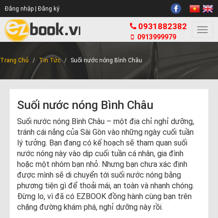
Đăng nhập |
Đăng ký
0931882382
Togg
0913999979
navi
Trang Chủ
Tin Tức
Suối nước nóng Bình Châu
Suối nước nóng Bình Châu
Suối nước nóng Bình Châu – một địa chỉ nghỉ dưỡng,
tránh cái nắng của Sài Gòn vào những ngày cuối tuần
lý tưởng. Bạn đang có kế hoạch sẽ tham quan suối
nước nóng này vào dịp cuối tuần cá nhân, gia đình
hoặc một nhóm bạn nhỏ. Nhưng bạn chưa xác định
được mình sẽ di chuyển tới suối nước nóng bằng
phương tiện gì để thoải mái, an toàn và nhanh chóng.
Đừng lo, vì đã có EZBOOK đồng hành cùng bạn trên
chặng đường khám phá, nghỉ dưỡng này rồi.