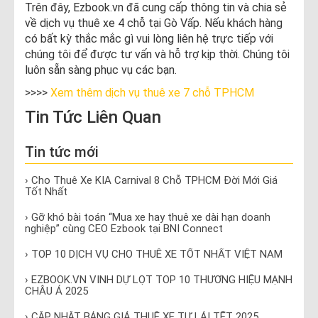
Trên đây, Ezbook.vn đã cung cấp thông tin và chia sẻ
về dịch vụ thuê xe 4 chỗ tại Gò Vấp. Nếu khách hàng
có bất kỳ thắc mắc gì vui lòng liên hệ trực tiếp với
chúng tôi để được tư vấn và hỗ trợ kịp thời. Chúng tôi
luôn sẵn sàng phục vụ các bạn.
>>>>
Xem thêm dịch vụ thuê xe 7 chỗ TPHCM
Tin Tức Liên Quan
Tin tức mới
› Cho Thuê Xe KIA Carnival 8 Chỗ TPHCM Đời Mới Giá
Tốt Nhất
› Gỡ khó bài toán “Mua xe hay thuê xe dài hạn doanh
nghiệp” cùng CEO Ezbook tại BNI Connect
› TOP 10 DỊCH VỤ CHO THUÊ XE TỐT NHẤT VIỆT NAM
› EZBOOK.VN VINH DỰ LỌT TOP 10 THƯƠNG HIỆU MẠNH
CHÂU Á 2025
› CẬP NHẬT BẢNG GIÁ THUÊ XE TỰ LÁI TẾT 2025