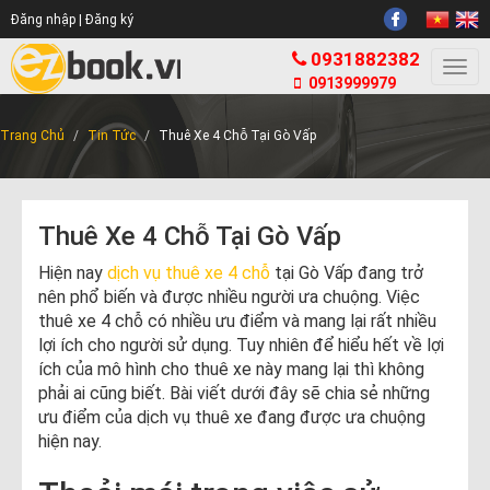
Đăng nhập |
Đăng ký
0931882382
Togg
0913999979
navi
Trang Chủ
Tin Tức
Thuê Xe 4 Chỗ Tại Gò Vấp
Thuê Xe 4 Chỗ Tại Gò Vấp
Hiện nay
dịch vụ thuê xe 4 chỗ
tại Gò Vấp đang trở
nên phổ biến và được nhiều người ưa chuộng. Việc
thuê xe 4 chỗ có nhiều ưu điểm và mang lại rất nhiều
lợi ích cho người sử dụng. Tuy nhiên để hiểu hết về lợi
ích của mô hình cho thuê xe này mang lại thì không
phải ai cũng biết. Bài viết dưới đây sẽ chia sẻ những
ưu điểm của dịch vụ thuê xe đang được ưa chuộng
hiện nay.