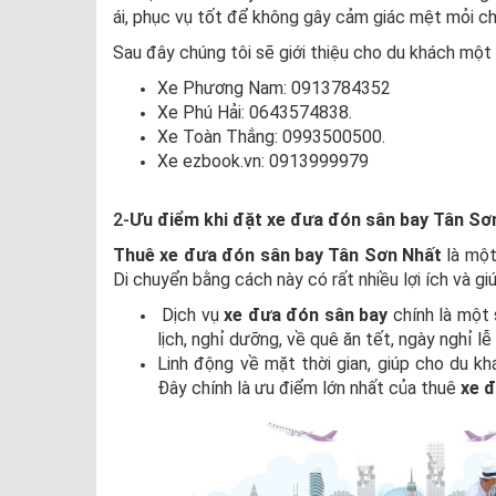
ái, phục vụ tốt để không gây cảm giác mệt mỏi ch
Sau đây chúng tôi sẽ giới thiệu cho du khách một 
Xe Phương Nam: 0913784352
Xe Phú Hải: 0643574838.
Xe Toàn Thắng: 0993500500.
Xe ezbook.vn: 0913999979
2-
Ưu điểm khi đặt xe đưa đón sân bay Tân Sơ
Thuê xe đưa đón sân bay Tân Sơn Nhất
là một
Di chuyển bằng cách này có rất nhiều lợi ích và gi
Dịch vụ
xe đưa đón sân bay
chính là một 
lịch, nghỉ dưỡng, về quê ăn tết, ngày nghỉ l
Linh động về mặt thời gian, giúp cho du khá
Đây chính là ưu điểm lớn nhất của thuê
xe 