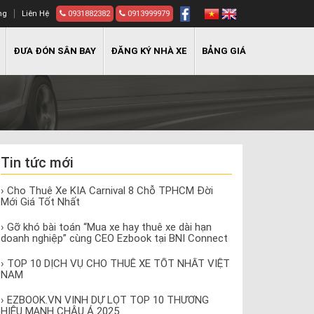
ng
Liên Hệ
0931882382
0913999979
ĐƯA ĐÓN SÂN BAY
ĐĂNG KÝ NHÀ XE
BẢNG GIÁ
Tin tức mới
› Cho Thuê Xe KIA Carnival 8 Chỗ TPHCM Đời
Mới Giá Tốt Nhất
› Gỡ khó bài toán “Mua xe hay thuê xe dài hạn
doanh nghiệp” cùng CEO Ezbook tại BNI Connect
› TOP 10 DỊCH VỤ CHO THUÊ XE TỐT NHẤT VIỆT
NAM
› EZBOOK.VN VINH DỰ LỌT TOP 10 THƯƠNG
HIỆU MẠNH CHÂU Á 2025