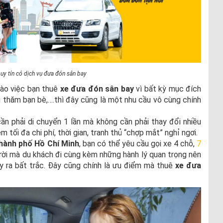
uy tín có dịch vụ đưa đón sân bay
 vào việc bạn thuê
xe đưa đón sân bay
vì bất kỳ mục đích
 đi thăm bạn bè,….thì đây cũng là một nhu cầu vô cùng chính
ần phải di chuyển 1 lần mà không cần phải thay đổi nhiều
 tối đa chi phí, thời gian, tranh thủ “chợp mắt” nghỉ ngơi.
hành phố Hồ Chí Minh
, bạn có thể yêu cầu gọi xe 4 chỗ,
7
ười mà du khách đi cùng kèm những hành lý quan trọng nên
y ra bất trắc. Đây cũng chính là ưu điểm mà thuê
xe đưa