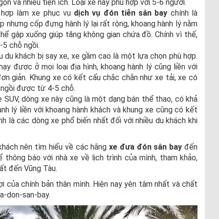
gọn và nhiều tiện ích. Loại xe này phù hợp với 5-6 người.
 hợp làm xe phục vụ
dịch vụ đón tiễn sân bay
chính là
 nhưng cốp đựng hành lý lại rất rộng, khoang hành lý nằm
hể gập xuống giúp tăng không gian chứa đồ. Chính vì thế,
-5 chỗ ngồi.
u du khách bị say xe, xe gầm cao là một lựa chọn phù hợp.
ạy được ở mọi loại địa hình, khoang hành lý cũng liền với
ơn giản. Khung xe có kết cấu chắc chắn như xe tải, xe có
e ngồi được từ 4-5 chỗ.
 SUV, dòng xe này cũng là một dạng bán thể thao, có khả
ành lý liền với khoang hành khách và khung xe cũng có kết
ính là các dòng xe phổ biến nhất đối với nhiều du khách khi
 khách nên tìm hiểu về các hãng
xe đưa đón sân bay
đến
ể thông báo với nhà xe về lịch trình của mình, tham khảo,
ất đến Vũng Tàu.
i của chính bản thân mình. Hiện nay yên tâm nhất và chất
a-don-san-bay.