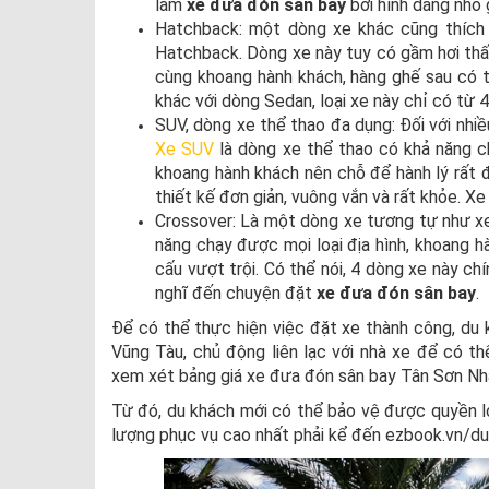
làm
xe đưa đón sân bay
bởi hình dáng nhỏ 
Hatchback: một dòng xe khác cũng thích
Hatchback. Dòng xe này tuy có gầm hơi thấp
cùng khoang hành khách, hàng ghế sau có t
khác với dòng Sedan, loại xe này chỉ có từ 4
SUV, dòng xe thể thao đa dụng: Đối với nhiề
Xe SUV
là dòng xe thể thao có khả năng ch
khoang hành khách nên chỗ để hành lý rất đ
thiết kế đơn giản, vuông vắn và rất khỏe. X
Crossover: Là một dòng xe tương tự như xe
năng chạy được mọi loại địa hình, khoang h
cấu vượt trội. Có thể nói, 4 dòng xe này ch
nghĩ đến chuyện đặt
xe đưa đón sân bay
.
Để có thể thực hiện việc đặt xe thành công, du
Vũng Tàu, chủ động liên lạc với nhà xe để có th
xem xét bảng giá xe đưa đón sân bay Tân Sơn Nh
Từ đó, du khách mới có thể bảo vệ được quyền lợ
lượng phục vụ cao nhất phải kể đến ezbook.vn/du