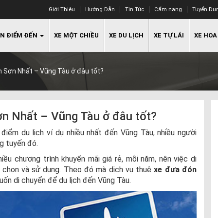
Giới Thiệu
Hướng Dẫn
Tin Tức
Cẩm nang
Tuyển Dụ
N ĐIỂM ĐẾN
XE MỘT CHIỀU
XE DU LỊCH
XE TỰ LÁI
XE HOA
 Sơn Nhất – Vũng Tàu ở đâu tốt?
n Nhất – Vũng Tàu ở đâu tốt?
điểm du lịch ví dụ nhiều nhất đến Vũng Tàu, nhiều người
g tuyến đó.
ều chương trình khuyến mãi giá rẻ, mỗi năm, nên việc di
 chọn và sử dụng. Theo đó mà dịch vụ thuê
xe đưa đón
uốn di chuyển để du lịch đến Vũng Tàu.