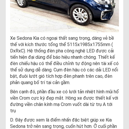
Xe Sedona Kia có ngoại thất sang trọng, dáng vẻ bề
thế với kích thước tổng thể 5115x1985x1755mm (
DxRxC). Hệ thống đèn pha công nghệ LED được cải
tiến hiện đại dùng để báo hiệu nhanh chóng. Thiết kế
đèn chiếu hậu có thể điều chỉnh tự động nên tài xế có
thể sử dụng dễ dàng. Cụm đèn hậu có các dải LED nổi
bật, đuôi lướt gió tích hợp đèn phanh trên cao, đèn
phản quang bố trí tại cản gầm.
Bên cạnh đó, phần đầu xe có lưới tản nhiệt hình mũi hổ
viền Crom cực kỳ đẹp mắt. Hông xe được thiết kế với
đường viền chân kính mạ Crom vuốt dài từ trụ A tới
trụ
D. Đây được xem là điểm nhấn đặc biệt giúp xe Kia
Sedona trở nên sang trọng, cuốn hút hơn. Ở cuối phần