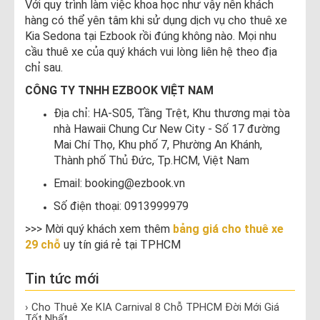
Với quy trình làm việc khoa học như vậy nên khách
hàng có thể yên tâm khi sử dụng dịch vụ cho thuê xe
Kia Sedona tại Ezbook rồi đúng không nào. Mọi nhu
cầu thuê xe của quý khách vui lòng liên hệ theo địa
chỉ sau.
CÔNG TY TNHH EZBOOK VIỆT NAM
Địa chỉ: HA-S05, Tầng Trệt, Khu thương mại tòa
nhà Hawaii Chung Cư New City - Số 17 đường
Mai Chí Thọ, Khu phố 7, Phường An Khánh,
Thành phố Thủ Đức, Tp.HCM, Việt Nam
Email: booking@ezbook.vn
Số điện thoại: 0913999979
​>>> Mời quý khách xem thêm
bảng giá cho thuê xe
29 chỗ
uy tín giá rẻ tại TPHCM
Tin tức mới
› Cho Thuê Xe KIA Carnival 8 Chỗ TPHCM Đời Mới Giá
Tốt Nhất