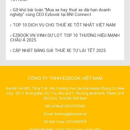
› Gỡ khó bài toán “Mua xe hay thuê xe dài hạn doanh
nghiệp” cùng CEO Ezbook tại BNI Connect
› TOP 10 DỊCH VỤ CHO THUÊ XE TỐT NHẤT VIỆT NAM
› EZBOOK.VN VINH DỰ LỌT TOP 10 THƯƠNG HIỆU MẠNH
CHÂU Á 2025
› CẬP NHẬT BẢNG GIÁ THUÊ XE TỰ LÁI TẾT 2025
CÔNG TY TNHH EZBOOK VIỆT NAM
Địa chỉ: HA-S05, Tầng Trệt, Khu thương mại tòa nhà Hawaii Chung Cư New
City - Số 17 đường Mai Chí Thọ, Khu phố 7, Phường An Khánh, Thành phố
Thủ Đức, Tp.HCM, Việt Nam
Mã số thuế: 0312702942
Email:
booking@ezbook.vn
Số điện thoại:
0913999979
Người đại diện: Lê Thị Thu Trang - Giám đốc