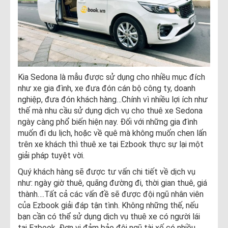
Kia Sedona là mẫu được sử dụng cho nhiều mục đích
như xe gia đình, xe đưa đón cán bộ công ty, doanh
nghiệp, đưa đón khách hàng…Chính vì nhiều lợi ích như
thế mà nhu cầu sử dụng dịch vụ cho thuê xe Sedona
ngày càng phổ biến hiện nay. Đối với những gia đình
muốn đi du lịch, hoặc về quê mà không muốn chen lấn
trên xe khách thì thuê xe tại Ezbook thực sự lại một
giải pháp tuyệt vời.
Quý khách hàng sẽ được tư vấn chi tiết về dịch vụ
như: ngày giờ thuê, quãng đường đi, thời gian thuê, giá
thành….Tất cả các vấn đề sẽ được đội ngũ nhân viên
của Ezbook giải đáp tận tình. Không những thế, nếu
bạn cần có thể sử dụng dịch vụ thuê xe có người lái
tại Ezbook. Đơn vị đảm bảo đội ngũ tài xế có nhiều