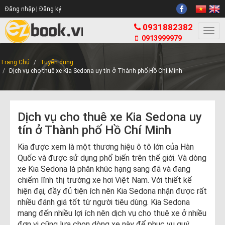
Đăng nhập |
Đăng ký
0931882382
Togg
0913999979
navi
Trang Chủ
Tuyển dụng
Dịch vụ cho thuê xe Kia Sedona uy tín ở Thành phố Hồ Chí Minh
Dịch vụ cho thuê xe Kia Sedona uy
tín ở Thành phố Hồ Chí Minh
Kia được xem là một thương hiệu ô tô lớn của Hàn
Quốc và được sử dụng phổ biến trên thế giới. Và dòng
xe Kia Sedona là phân khúc hạng sang đã và đang
chiếm lĩnh thị trường xe hơi Việt Nam. Với thiết kế
hiện đại, đầy đủ tiện ích nên Kia Sedona nhận được rất
nhiều đánh giá tốt từ người tiêu dùng. Kia Sedona
mang đến nhiều lợi ích nên dịch vụ cho thuê xe ở nhiều
đơn vị cũng lựa chọn dòng xe này để phục vụ quý