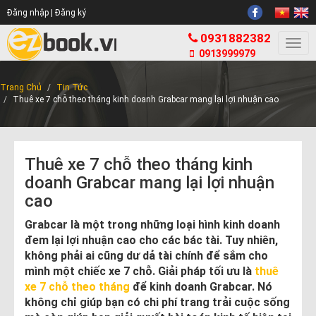
Đăng nhập |
Đăng ký
0931882382
Togg
0913999979
navi
Trang Chủ
Tin Tức
Thuê xe 7 chỗ theo tháng kinh doanh Grabcar mang lại lợi nhuận cao
Thuê xe 7 chỗ theo tháng kinh
doanh Grabcar mang lại lợi nhuận
cao
Grabcar là một trong những loại hình kinh doanh
đem lại lợi nhuận cao cho các bác tài. Tuy nhiên,
không phải ai cũng dư dả tài chính để sắm cho
mình một chiếc xe 7 chỗ. Giải pháp tối ưu là
thuê
xe 7 chỗ theo tháng
để kinh doanh Grabcar. Nó
không chỉ giúp bạn có chi phí trang trải cuộc sống