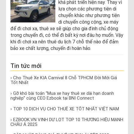
khá phát triển hiện nay. Thay vì
lựa chọn các phương tiện di
chuyển khác như phương tiện
di chuyển công cộng, xe máy
để đi chơi xa, thuê xe sẽ giúp cho gia đình chủ động
trong chuyến đi, có thể đi bất kỳ nơi đâu họ muốn. Vậy
khi đi chơi xa nên thuê du lịch 7 chỗ thế nào để đảm
bảo xe chất lượng, chuyến đi hoàn hảo.
Tin tức mới
› Cho Thuê Xe KIA Carnival 8 Chỗ TPHCM Đời Mới Giá
Tốt Nhất
› Gỡ khó bài toán “Mua xe hay thuê xe dài hạn doanh
nghiệp” cùng CEO Ezbook tại BNI Connect
› TOP 10 DỊCH VỤ CHO THUÊ XE TỐT NHẤT VIỆT NAM
› EZBOOK.VN VINH DỰ LỌT TOP 10 THƯƠNG HIỆU MẠNH
CHÂU Á 2025