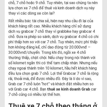
chỗ, 7 chỗ hoặc 9 chỗ. Tuy nhiên, tại sao chúng ta nên
lựa chọn xe 7 chỗ để thuê và kinh doanh dịch vụ này
thay vì các dòng xe còn lại?
Rất nhiều bác tài chia sẻ, hiện nay nhu cầu đi lại của
khách hàng rất cao. Nhiều khách hàng chỉ sử dụng
dịch vụ grabcar 7 chỗ thay vì grabbike hay grabcar 4
chỗ. Đưa ra phép so sánh, dịch vụ grabcar 4 chỗ có chi
phí thấp hơn so với car 7 chỗ. Tuy nhiên, mức phí thấp
hơn không đáng kể, chỉ dao động từ 20.000vnđ –
30.000vnđ/chuyến. Trong khi đó, ngồi xe 4 chỗ
thường thấp, chật chội. Nếu chạy trong nội thành với
số kilomet ngắn thì có thể tạm chấp nhận. Nhưng nếu
chạy ngoại thành trên 10 kilomet, hầu hết khách hàng
đều lựa chọn grab 7 chỗ. Lợi thế Grabcar 7 chỗ là rộng
rãi, thoải mái, để được nhiều đồ. Đây là lí do vì sao,
Grab car 7 chỗ luôn “hot” và khách đặt nhiều hơn so
với Grab car 4 chỗ. Bạn
thuê xe kinh doanh Grab
car
7 chỗ cũng có nhiều lợi thế hơn.
Thuê xe 7 chỗ theo tháng ở