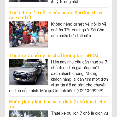
đi lý tưởng nhất.
Thấp thỏm 10 nỗi lo của người Sài Gòn khi về
quê ăn Tết
Không riêng gì hết vé, nỗi lo về
quê ăn Tết của người Sài Gòn
còn nhiều hơn thế nữa.
Thuê xe 7 chỗ uy tín chất lượng tại TpHCM
Hiện nay nhu cầu cần thuê xe 7
chỗ đi du lịch gia tăng một
cách nhanh chóng. Nhưng
khách hàng lại cần tìm một đơn
vị uy tín để an tâm cho chuyến
du lịch của mình. Mời quý khách liên hệ 0913999979
Những lưu ý khi thuê xe du lịch 7 chỗ khi đi chơi
xa
Thuê xe du lịch 7 chỗ là dịch vụ