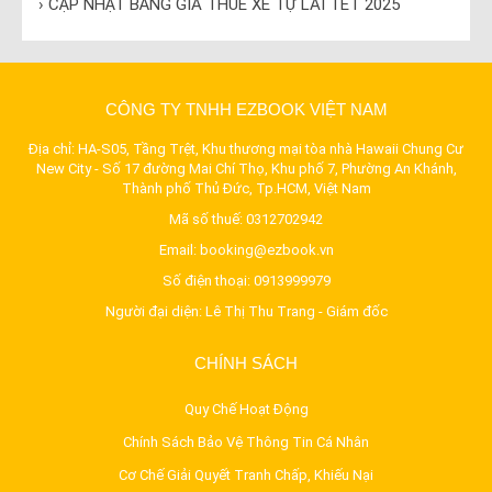
› CẬP NHẬT BẢNG GIÁ THUÊ XE TỰ LÁI TẾT 2025
CÔNG TY TNHH EZBOOK VIỆT NAM
Địa chỉ: HA-S05, Tầng Trệt, Khu thương mại tòa nhà Hawaii Chung Cư
New City - Số 17 đường Mai Chí Thọ, Khu phố 7, Phường An Khánh,
Thành phố Thủ Đức, Tp.HCM, Việt Nam
Mã số thuế: 0312702942
Email:
booking@ezbook.vn
Số điện thoại:
0913999979
Người đại diện: Lê Thị Thu Trang - Giám đốc
CHÍNH SÁCH
Quy Chế Hoạt Động
Chính Sách Bảo Vệ Thông Tin Cá Nhân
Cơ Chế Giải Quyết Tranh Chấp, Khiếu Nại