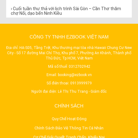
› Cuối tuần thư thả với lịch trình Sài Gòn – Cần Thơ thăm
chợ Nổi, dạo bến Ninh Kiều
› Du lịch Tây Ninh và những địa điểm không thể bỏ lỡ
› 5 địa điểm đẹp nhất Đà Lạt mà bạn nhất định phải đến
CÔNG TY TNHH EZBOOK VIỆT NAM
một lần trong đời
Địa chỉ: HA-S05, Tầng Trệt, Khu thương mại tòa nhà Hawaii Chung Cư New
› 30/4, 1/5 này cả nhà có thể đi đâu với ngân sách 3 triệu
City - Số 17 đường Mai Chí Thọ, Khu phố 7, Phường An Khánh, Thành phố
đồng?
Thủ Đức, Tp.HCM, Việt Nam
Mã số thuế: 0312702942
› Với 2 triệu nên đi du lịch ở tỉnh nào gần Sài Gòn?
Email:
booking@ezbook.vn
› Cùng đặt xe một chiều Ezbook vi vu trải nghiệm thú vui
Số điện thoại:
0913999979
đặc trưng của người miền Tây
Người đại diện: Lê Thị Thu Trang - Giám đốc
› Mùa lễ hội lớn ở miền Tây Nam Bộ mà bạn không thể bỏ lỡ
CHÍNH SÁCH
› Chán Vũng Tàu, mời bạn ghé qua làng bè Long Sơn
thưởng thức hải sản “rẻ sập sàn”
Quy Chế Hoạt Động
› NĂM BƯỚC HÀNH LỄ KHI ĐI CHÙA
Chính Sách Bảo Vệ Thông Tin Cá Nhân
› Hâm nóng tình yêu mùa Valentine ở đâu hoàn hảo nhất?
Cơ Chế Giải Quyết Tranh Chấp, Khiếu Nại