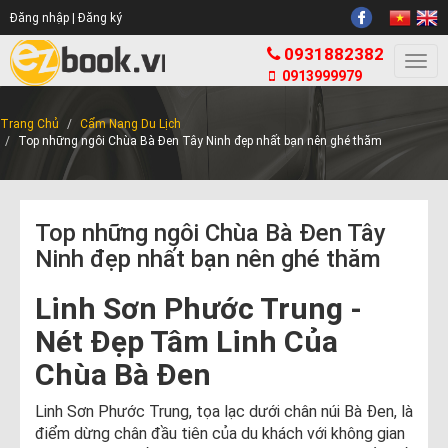
Đăng nhập |
Đăng ký
0931882382
Togg
0913999979
navi
Trang Chủ
Cẩm Nang Du Lịch
Top những ngôi Chùa Bà Đen Tây Ninh đẹp nhất bạn nên ghé thăm
Top những ngôi Chùa Bà Đen Tây
Ninh đẹp nhất bạn nên ghé thăm
Linh Sơn Phước Trung -
Nét Đẹp Tâm Linh Của
Chùa Bà Đen
Linh Sơn Phước Trung, tọa lạc dưới chân núi Bà Đen, là
điểm dừng chân đầu tiên của du khách với không gian