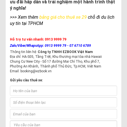
ưu đãi hấp dẫn và trải nghiệm một hành trình thật
ý nghĩa!
>>> Xem thêm
bảng giá cho thuê xe 29
chỗ đi du lịch
uy tín tại TPHCM
Hỗ trợ tư vấn nhanh:
0913 9999 79
Zalo/Viber/WhapsApp: 0913 9999 79 - 07 6710 6789
Thông tin liên hệ:
Công ty TNHH EZBOOK Việt Nam
Địa chỉ: HA-S05, Tầng Trệt, Khu thương mại tòa nhà Hawaii
Chung Cư New City - Số 17 đường Mai Chí Thọ, Khu phố 7,
Phường An Khánh, Thành phố Thủ Đức, Tp.HCM, Việt Nam
Email: booking@ezbook.vn
Gửi yêu cầu thuê xe: