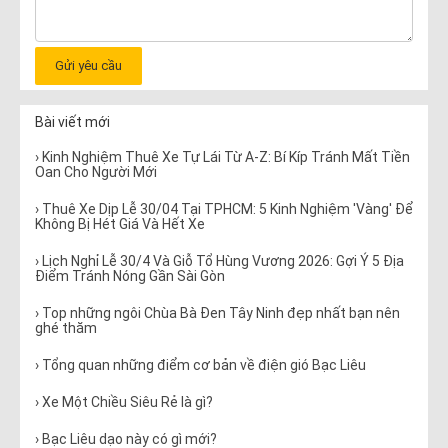
Gửi yêu cầu
Bài viết mới
› Kinh Nghiệm Thuê Xe Tự Lái Từ A-Z: Bí Kíp Tránh Mất Tiền
Oan Cho Người Mới
› Thuê Xe Dịp Lễ 30/04 Tại TPHCM: 5 Kinh Nghiệm 'Vàng' Để
Không Bị Hét Giá Và Hết Xe
› Lịch Nghỉ Lễ 30/4 Và Giỗ Tổ Hùng Vương 2026: Gợi Ý 5 Địa
Điểm Tránh Nóng Gần Sài Gòn
› Top những ngôi Chùa Bà Đen Tây Ninh đẹp nhất bạn nên
ghé thăm
› Tổng quan những điểm cơ bản về điện gió Bạc Liêu
› Xe Một Chiều Siêu Rẻ là gì?
› Bạc Liêu dạo này có gì mới?