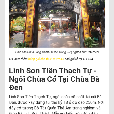
Hình ảnh Chùa Long Châu Phước Trung Tự ( nguồn ảnh: internet)
>>> Xem thêm
bảng giá cho thuê xe 29-45
chỗ giá rẻ tại TPHCM
Linh Sơn Tiên Thạch Tự -
Ngôi Chùa Cổ Tại Chùa Bà
Đen
Linh Sơn Tiên Thạch Tự, ngôi chùa cổ nhất tại núi Bà
Đen, được xây dựng từ thế kỷ 18 ở độ cao 250m. Nơi
đây có tượng Bồ Tát Quán Thế Âm trang nghiêm và
Điện Bà Linh Sơn Thánh Mẫu với kiến trúc độc đáo,