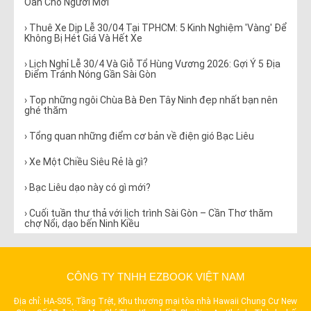
Oan Cho Người Mới
› Thuê Xe Dịp Lễ 30/04 Tại TPHCM: 5 Kinh Nghiệm 'Vàng' Để
Không Bị Hét Giá Và Hết Xe
› Lịch Nghỉ Lễ 30/4 Và Giỗ Tổ Hùng Vương 2026: Gợi Ý 5 Địa
Điểm Tránh Nóng Gần Sài Gòn
› Top những ngôi Chùa Bà Đen Tây Ninh đẹp nhất bạn nên
ghé thăm
› Tổng quan những điểm cơ bản về điện gió Bạc Liêu
› Xe Một Chiều Siêu Rẻ là gì?
› Bạc Liêu dạo này có gì mới?
› Cuối tuần thư thả với lịch trình Sài Gòn – Cần Thơ thăm
chợ Nổi, dạo bến Ninh Kiều
› Du lịch Tây Ninh và những địa điểm không thể bỏ lỡ
› 5 địa điểm đẹp nhất Đà Lạt mà bạn nhất định phải đến
CÔNG TY TNHH EZBOOK VIỆT NAM
một lần trong đời
Địa chỉ: HA-S05, Tầng Trệt, Khu thương mại tòa nhà Hawaii Chung Cư New
› 30/4, 1/5 này cả nhà có thể đi đâu với ngân sách 3 triệu