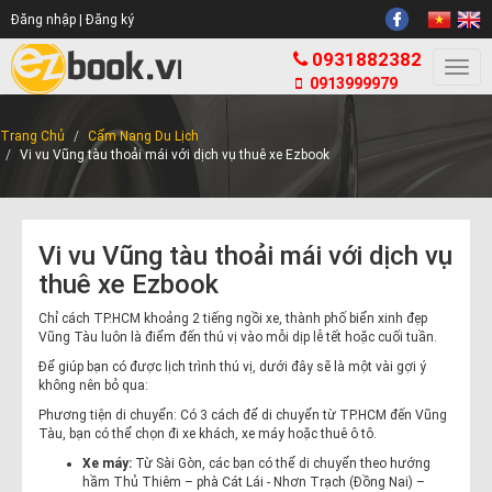
Đăng nhập |
Đăng ký
0931882382
Togg
0913999979
navi
Trang Chủ
Cẩm Nang Du Lịch
Vi vu Vũng tàu thoải mái với dịch vụ thuê xe Ezbook
Vi vu Vũng tàu thoải mái với dịch vụ
thuê xe Ezbook
Chỉ cách TP.HCM khoảng 2 tiếng ngồi xe, thành phố biển xinh đẹp
Vũng Tàu luôn là điểm đến thú vị vào mỗi dịp lễ tết hoặc cuối tuần.
Để giúp bạn có được lịch trình thú vị, dưới đây sẽ là một vài gợi ý
không nên bỏ qua:
Phương tiện di chuyển: Có 3 cách để di chuyển từ TP.HCM đến Vũng
Tàu, bạn có thể chọn đi xe khách, xe máy hoặc thuê ô tô.
Xe máy:
Từ Sài Gòn, các bạn có thể di chuyển theo hướng
hầm Thủ Thiêm – phà Cát Lái - Nhơn Trạch (Đồng Nai) –