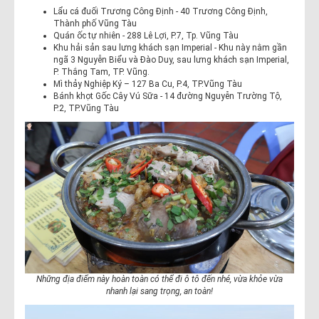
Lẩu cá đuối Trương Công Định - 40 Trương Công Định,
Thành phố Vũng Tàu
Quán ốc tự nhiên - 288 Lê Lợi, P.7, Tp. Vũng Tàu
Khu hải sản sau lưng khách sạn Imperial - Khu này nằm gần
ngã 3 Nguyễn Biểu và Đào Duy, sau lưng khách sạn Imperial,
P. Thắng Tam, TP. Vũng.
Mì thảy Nghiệp Ký – 127 Ba Cu, P.4, TP.Vũng Tàu
Bánh khọt Gốc Cây Vú Sữa - 14 đường Nguyễn Trường Tộ,
P.2, TP.Vũng Tàu
Những địa điểm này hoàn toàn có thể đi ô tô đến nhé, vừa khỏe vừa
nhanh lại sang trọng, an toàn!