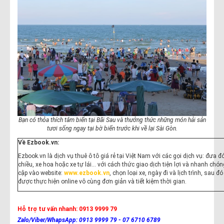
Bạn có thỏa thích tắm biển tại Bãi Sau và thưởng thức những món hải sản
tươi sống ngay tại bờ biển trước khi về lại Sài Gòn.
Về Ezbook.vn:
Ezbook.vn là dịch vụ thuê ô tô giá rẻ tại Việt Nam với các gọi dịch vụ: đưa đ
chiều, xe hoa hoặc xe tự lái... với cách thức giao dịch tiện lợi và nhanh chón
cập vào website:
www.ezbook.vn
, chọn loại xe, ngày đi và lịch trình, sau đ
được thực hiện online vô cùng đơn giản và tiết kiệm thời gian.
Hỗ trợ tư vấn nhanh:
0913 9999 79
Zalo/Viber/WhapsApp: 0913 9999 79 - 07 6710 6789